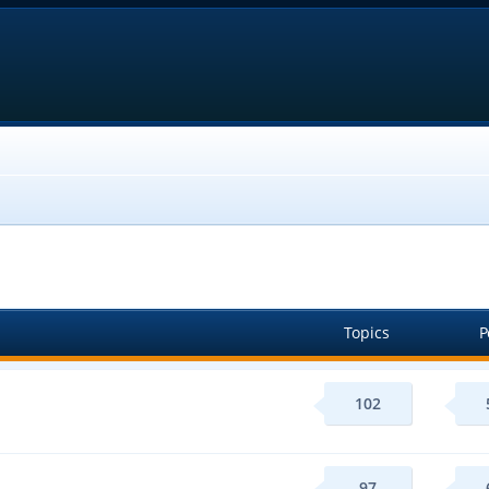
Topics
P
102
97