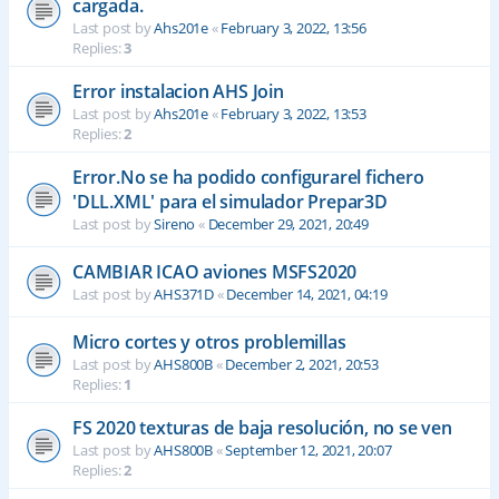
cargada.
Last post by
Ahs201e
«
February 3, 2022, 13:56
Replies:
3
Error instalacion AHS Join
Last post by
Ahs201e
«
February 3, 2022, 13:53
Replies:
2
Error.No se ha podido configurarel fichero
'DLL.XML' para el simulador Prepar3D
Last post by
Sireno
«
December 29, 2021, 20:49
CAMBIAR ICAO aviones MSFS2020
Last post by
AHS371D
«
December 14, 2021, 04:19
Micro cortes y otros problemillas
Last post by
AHS800B
«
December 2, 2021, 20:53
Replies:
1
FS 2020 texturas de baja resolución, no se ven
Last post by
AHS800B
«
September 12, 2021, 20:07
Replies:
2