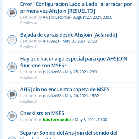
Error "Configuracion Lado a Lado" al arracar por
primera vez AhsJoin [RESUELTO]
Last post by
Alvaro Escorcia
«
August 27, 2021, 03:50
Replies:
4
Bajada de cartas desde AhsJoin [Aclarado]
Last post by
AHS9923
«
May 30, 2021, 23:28
Replies:
1
Hay que hacer algo especial para que AHSJOIN
funcione con MSFS?
Last post by
positive88
«
May 25, 2021, 23:01
Replies:
8
AHS Join no encuentra capeta de MSFS
Last post by
positive88
«
May 24, 2021, 15:32
Replies:
3
Checklists en MSFS
Last post by
luis-fernandez
«
May 8, 2021, 19:00
Separar Sonido del Ahs-Join del sonido del