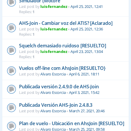
Simulador (Motore
Last post by
luis-fernandez
«
April 25, 2021, 12:41
Replies:
1
AHS-Join - Cambiar voz del ATIS? [Aclarado]
Last post by
luis-fernandez
«
April 25, 2021, 12:36
Replies:
1
Squelch demasiado ruidoso [RESUELTO]
Last post by
luis-fernandez
«
April 23, 2021, 13:04
Replies:
1
Vuelos off-line com AhsJoin [RESUELTO}
Last post by
Alvaro Escorcia
«
April 6, 2021, 18:11
Publicada versión 2.4.9.0 de AHS-Join
Last post by
Alvaro Escorcia
«
April 3, 2021, 15:42
Publicada Versión AHS-Join 2.4.8.3
Last post by
Alvaro Escorcia
«
March 27, 2021, 20:46
Plan de vuelo - Ubicación en AhsJoin [RESUELTO]
Last post by
Alvaro Escorcia
«
March 25, 2021, 09:58