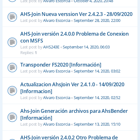
Last post by
Alvaro Escorcia
«
October 4, 2020, 20:48
AHS-Join Nueva verssion Ver 2.4.2.3 - 28/09/2020
Last post by
Alvaro Escorcia
«
September 28, 2020, 22:00
AHS-Join versión 2.4.0.0 Problema de Conexion
con MSFS
Last post by
AHS243E
«
September 14, 2020, 06:03
Replies:
1
Transponder FS2020 [Información]
Last post by
Alvaro Escorcia
«
September 14, 2020, 03:02
Actualizacion AhsJoin Ver 2.4.1.0 - 14/09/2020
[Informacion]
Last post by
Alvaro Escorcia
«
September 14, 2020, 02:52
Ahs-Join Generación archivos para AhsBender
[Información]
Last post by
Alvaro Escorcia
«
September 13, 2020, 15:10
AHS-Join versión 2.4.0.2 Otro Problema de