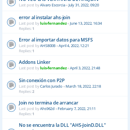
Last post by
Alvaro Escorcia
«
July 31, 2022, 09:20
error al instalar ahs-join
Last post by
luis-fernandez
«
June 13, 2022, 16:34
Replies:
1
Error al importar datos para MSFS
Last post by
AHS800B
«
April 4, 2022, 12:21
Replies:
1
Addons Linker
Last post by
luis-fernandez
«
April 3, 2022, 21:48
Sin conexión con P2P
Last post by
Carlos Jurado
«
March 18, 2022, 22:18
Replies:
2
Join no termina de arrancar
Last post by
Ahs962d
«
February 7, 2022, 21:11
Replies:
1
No se encuentra la DLL "AHS-JoinD.DLL"