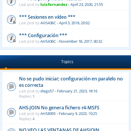
Last post by
luis-fernandez
«
April 23, 2020, 21:55
*** Sesiones en vídeo ***
Last post by
AHS436C
«
April 3, 2018, 20:02
*** Configuración ***
Last post by
AHS436C
«
November 18, 2017, 00:32
Topics
No se pudo iniciar; configuración en paralelo no
es correcta
Last post by
diego57
«
February 21, 2023, 18:16
Replies:
1
AHS-JOIN No genera fichero r4-MSFS
Last post by
AHS8095
«
February 9, 2023, 10:25
Replies:
4
NO VEO LAS VENTANAS DE AHSJOIN