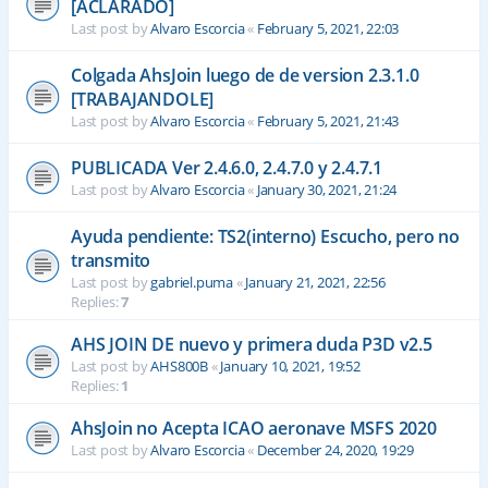
[ACLARADO]
Last post by
Alvaro Escorcia
«
February 5, 2021, 22:03
Colgada AhsJoin luego de de version 2.3.1.0
[TRABAJANDOLE]
Last post by
Alvaro Escorcia
«
February 5, 2021, 21:43
PUBLICADA Ver 2.4.6.0, 2.4.7.0 y 2.4.7.1
Last post by
Alvaro Escorcia
«
January 30, 2021, 21:24
Ayuda pendiente: TS2(interno) Escucho, pero no
transmito
Last post by
gabriel.puma
«
January 21, 2021, 22:56
Replies:
7
AHS JOIN DE nuevo y primera duda P3D v2.5
Last post by
AHS800B
«
January 10, 2021, 19:52
Replies:
1
AhsJoin no Acepta ICAO aeronave MSFS 2020
Last post by
Alvaro Escorcia
«
December 24, 2020, 19:29