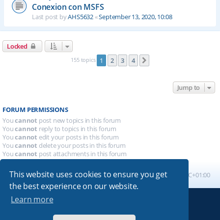
Conexion con MSFS
Last post by
AHS5632
«
September 13, 2020, 10:08
Locked
155 topics
1
2
3
4
Next
Jump to
FORUM PERMISSIONS
You
cannot
post new topics in this forum
You
cannot
reply to topics in this forum
You
cannot
edit your posts in this forum
You
cannot
delete your posts in this forum
You
cannot
post attachments in this forum
This website uses cookies to ensure you get
Board index
All times are
UTC+01:00
the best experience on our website.
Learn more
Powered by
phpBB
® Forum Software © phpBB Limited
Absolution style by
Premium phpBB Styles