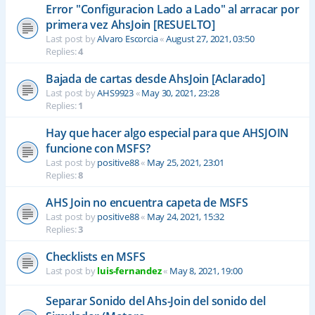
Error "Configuracion Lado a Lado" al arracar por
primera vez AhsJoin [RESUELTO]
Last post by
Alvaro Escorcia
«
August 27, 2021, 03:50
Replies:
4
Bajada de cartas desde AhsJoin [Aclarado]
Last post by
AHS9923
«
May 30, 2021, 23:28
Replies:
1
Hay que hacer algo especial para que AHSJOIN
funcione con MSFS?
Last post by
positive88
«
May 25, 2021, 23:01
Replies:
8
AHS Join no encuentra capeta de MSFS
Last post by
positive88
«
May 24, 2021, 15:32
Replies:
3
Checklists en MSFS
Last post by
luis-fernandez
«
May 8, 2021, 19:00
Separar Sonido del Ahs-Join del sonido del