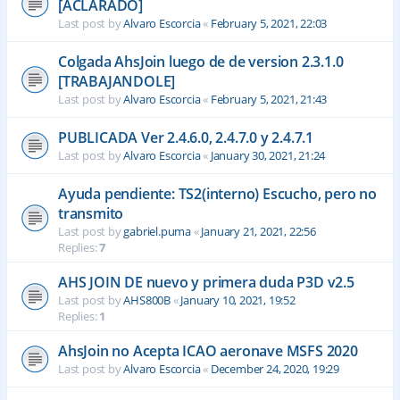
[ACLARADO]
Last post by
Alvaro Escorcia
«
February 5, 2021, 22:03
Colgada AhsJoin luego de de version 2.3.1.0
[TRABAJANDOLE]
Last post by
Alvaro Escorcia
«
February 5, 2021, 21:43
PUBLICADA Ver 2.4.6.0, 2.4.7.0 y 2.4.7.1
Last post by
Alvaro Escorcia
«
January 30, 2021, 21:24
Ayuda pendiente: TS2(interno) Escucho, pero no
transmito
Last post by
gabriel.puma
«
January 21, 2021, 22:56
Replies:
7
AHS JOIN DE nuevo y primera duda P3D v2.5
Last post by
AHS800B
«
January 10, 2021, 19:52
Replies:
1
AhsJoin no Acepta ICAO aeronave MSFS 2020
Last post by
Alvaro Escorcia
«
December 24, 2020, 19:29