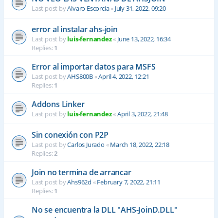
Last post by
Alvaro Escorcia
«
July 31, 2022, 09:20
error al instalar ahs-join
Last post by
luis-fernandez
«
June 13, 2022, 16:34
Replies:
1
Error al importar datos para MSFS
Last post by
AHS800B
«
April 4, 2022, 12:21
Replies:
1
Addons Linker
Last post by
luis-fernandez
«
April 3, 2022, 21:48
Sin conexión con P2P
Last post by
Carlos Jurado
«
March 18, 2022, 22:18
Replies:
2
Join no termina de arrancar
Last post by
Ahs962d
«
February 7, 2022, 21:11
Replies:
1
No se encuentra la DLL "AHS-JoinD.DLL"