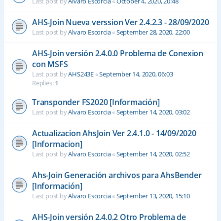
Last post by
Alvaro Escorcia
«
October 4, 2020, 20:48
AHS-Join Nueva verssion Ver 2.4.2.3 - 28/09/2020
Last post by
Alvaro Escorcia
«
September 28, 2020, 22:00
AHS-Join versión 2.4.0.0 Problema de Conexion
con MSFS
Last post by
AHS243E
«
September 14, 2020, 06:03
Replies:
1
Transponder FS2020 [Información]
Last post by
Alvaro Escorcia
«
September 14, 2020, 03:02
Actualizacion AhsJoin Ver 2.4.1.0 - 14/09/2020
[Informacion]
Last post by
Alvaro Escorcia
«
September 14, 2020, 02:52
Ahs-Join Generación archivos para AhsBender
[Información]
Last post by
Alvaro Escorcia
«
September 13, 2020, 15:10
AHS-Join versión 2.4.0.2 Otro Problema de