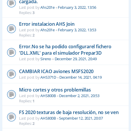
cargada.
Last post by
Ahs201e
«
February 3, 2022, 13:56
Replies:
3
Error instalacion AHS Join
Last post by
Ahs201e
«
February 3, 2022, 13:53
Replies:
2
Error.No se ha podido configurarel fichero
'DLL.XML' para el simulador Prepar3D
Last post by
Sireno
«
December 29, 2021, 20:49
CAMBIAR ICAO aviones MSFS2020
Last post by
AHS371D
«
December 14, 2021, 04:19
Micro cortes y otros problemillas
Last post by
AHS800B
«
December 2, 2021, 20:53
Replies:
1
FS 2020 texturas de baja resolución, no se ven
Last post by
AHS800B
«
September 12, 2021, 20:07
Replies:
2