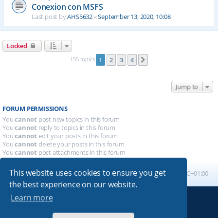
Conexion con MSFS
Last post by
AHS5632
«
September 13, 2020, 10:08
Locked
155 topics
1
2
3
4
Next
Jump to
FORUM PERMISSIONS
You
cannot
post new topics in this forum
You
cannot
reply to topics in this forum
You
cannot
edit your posts in this forum
You
cannot
delete your posts in this forum
You
cannot
post attachments in this forum
This website uses cookies to ensure you get
Board index
All times are
UTC+01:00
the best experience on our website.
Learn more
Powered by
phpBB
® Forum Software © phpBB Limited
Absolution style by
Premium phpBB Styles