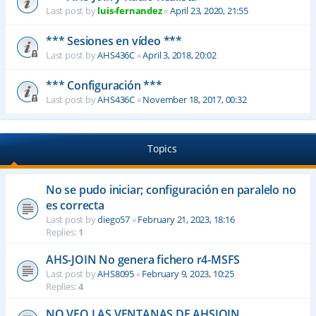
Last post by
luis-fernandez
«
April 23, 2020, 21:55
*** Sesiones en vídeo ***
Last post by
AHS436C
«
April 3, 2018, 20:02
*** Configuración ***
Last post by
AHS436C
«
November 18, 2017, 00:32
Topics
No se pudo iniciar; configuración en paralelo no
es correcta
Last post by
diego57
«
February 21, 2023, 18:16
Replies:
1
AHS-JOIN No genera fichero r4-MSFS
Last post by
AHS8095
«
February 9, 2023, 10:25
Replies:
4
NO VEO LAS VENTANAS DE AHSJOIN