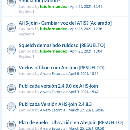
Simulador (Motore
Last post by
luis-fernandez
«
April 25, 2021, 12:41
Replies:
1
AHS-Join - Cambiar voz del ATIS? [Aclarado]
Last post by
luis-fernandez
«
April 25, 2021, 12:36
Replies:
1
Squelch demasiado ruidoso [RESUELTO]
Last post by
luis-fernandez
«
April 23, 2021, 13:04
Replies:
1
Vuelos off-line com AhsJoin [RESUELTO}
Last post by
Alvaro Escorcia
«
April 6, 2021, 18:11
Publicada versión 2.4.9.0 de AHS-Join
Last post by
Alvaro Escorcia
«
April 3, 2021, 15:42
Publicada Versión AHS-Join 2.4.8.3
Last post by
Alvaro Escorcia
«
March 27, 2021, 20:46
Plan de vuelo - Ubicación en AhsJoin [RESUELTO]
Last post by
Alvaro Escorcia
«
March 25, 2021, 09:58