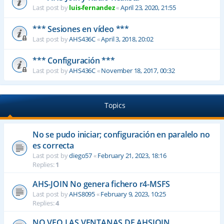
Last post by
luis-fernandez
«
April 23, 2020, 21:55
*** Sesiones en vídeo ***
Last post by
AHS436C
«
April 3, 2018, 20:02
*** Configuración ***
Last post by
AHS436C
«
November 18, 2017, 00:32
Topics
No se pudo iniciar; configuración en paralelo no
es correcta
Last post by
diego57
«
February 21, 2023, 18:16
Replies:
1
AHS-JOIN No genera fichero r4-MSFS
Last post by
AHS8095
«
February 9, 2023, 10:25
Replies:
4
NO VEO LAS VENTANAS DE AHSJOIN