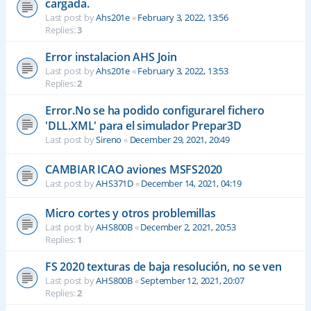
cargada.
Last post by
Ahs201e
«
February 3, 2022, 13:56
Replies:
3
Error instalacion AHS Join
Last post by
Ahs201e
«
February 3, 2022, 13:53
Replies:
2
Error.No se ha podido configurarel fichero
'DLL.XML' para el simulador Prepar3D
Last post by
Sireno
«
December 29, 2021, 20:49
CAMBIAR ICAO aviones MSFS2020
Last post by
AHS371D
«
December 14, 2021, 04:19
Micro cortes y otros problemillas
Last post by
AHS800B
«
December 2, 2021, 20:53
Replies:
1
FS 2020 texturas de baja resolución, no se ven
Last post by
AHS800B
«
September 12, 2021, 20:07
Replies:
2