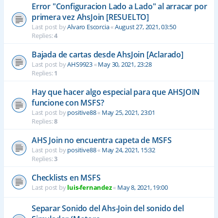
Error "Configuracion Lado a Lado" al arracar por
primera vez AhsJoin [RESUELTO]
Last post by
Alvaro Escorcia
«
August 27, 2021, 03:50
Replies:
4
Bajada de cartas desde AhsJoin [Aclarado]
Last post by
AHS9923
«
May 30, 2021, 23:28
Replies:
1
Hay que hacer algo especial para que AHSJOIN
funcione con MSFS?
Last post by
positive88
«
May 25, 2021, 23:01
Replies:
8
AHS Join no encuentra capeta de MSFS
Last post by
positive88
«
May 24, 2021, 15:32
Replies:
3
Checklists en MSFS
Last post by
luis-fernandez
«
May 8, 2021, 19:00
Separar Sonido del Ahs-Join del sonido del