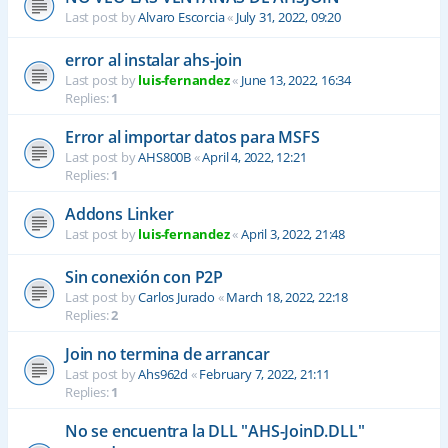
Last post by
Alvaro Escorcia
«
July 31, 2022, 09:20
error al instalar ahs-join
Last post by
luis-fernandez
«
June 13, 2022, 16:34
Replies:
1
Error al importar datos para MSFS
Last post by
AHS800B
«
April 4, 2022, 12:21
Replies:
1
Addons Linker
Last post by
luis-fernandez
«
April 3, 2022, 21:48
Sin conexión con P2P
Last post by
Carlos Jurado
«
March 18, 2022, 22:18
Replies:
2
Join no termina de arrancar
Last post by
Ahs962d
«
February 7, 2022, 21:11
Replies:
1
No se encuentra la DLL "AHS-JoinD.DLL"