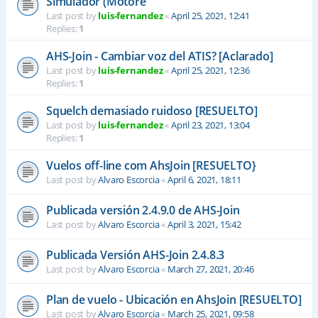
Simulador (Motore
Last post by
luis-fernandez
«
April 25, 2021, 12:41
Replies:
1
AHS-Join - Cambiar voz del ATIS? [Aclarado]
Last post by
luis-fernandez
«
April 25, 2021, 12:36
Replies:
1
Squelch demasiado ruidoso [RESUELTO]
Last post by
luis-fernandez
«
April 23, 2021, 13:04
Replies:
1
Vuelos off-line com AhsJoin [RESUELTO}
Last post by
Alvaro Escorcia
«
April 6, 2021, 18:11
Publicada versión 2.4.9.0 de AHS-Join
Last post by
Alvaro Escorcia
«
April 3, 2021, 15:42
Publicada Versión AHS-Join 2.4.8.3
Last post by
Alvaro Escorcia
«
March 27, 2021, 20:46
Plan de vuelo - Ubicación en AhsJoin [RESUELTO]
Last post by
Alvaro Escorcia
«
March 25, 2021, 09:58