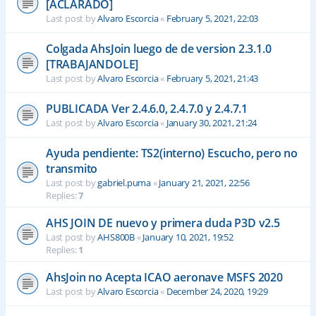
[ACLARADO]
Last post by
Alvaro Escorcia
«
February 5, 2021, 22:03
Colgada AhsJoin luego de de version 2.3.1.0
[TRABAJANDOLE]
Last post by
Alvaro Escorcia
«
February 5, 2021, 21:43
PUBLICADA Ver 2.4.6.0, 2.4.7.0 y 2.4.7.1
Last post by
Alvaro Escorcia
«
January 30, 2021, 21:24
Ayuda pendiente: TS2(interno) Escucho, pero no
transmito
Last post by
gabriel.puma
«
January 21, 2021, 22:56
Replies:
7
AHS JOIN DE nuevo y primera duda P3D v2.5
Last post by
AHS800B
«
January 10, 2021, 19:52
Replies:
1
AhsJoin no Acepta ICAO aeronave MSFS 2020
Last post by
Alvaro Escorcia
«
December 24, 2020, 19:29