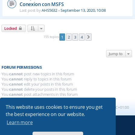
Conexion con MSFS
Last post by
AHS5632
«
September 13, 2020, 10:08
Locked
155 topics
1
2
3
4
Next
Jump to
FORUM PERMISSIONS
You
cannot
post new topics in this forum
You
cannot
reply to topics in this forum
You
cannot
edit your posts in this forum
You
cannot
delete your posts in this forum
You
cannot
post attachments in this forum
This website uses cookies to ensure you get
Board index
All times are
UTC+01:00
the best experience on our website.
Learn more
Powered by
phpBB
® Forum Software © phpBB Limited
Absolution style by
Premium phpBB Styles