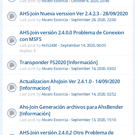
Last post by
Alvaro Escorcia
«
October 4, 2020, 20:48
AHS-Join Nueva verssion Ver 2.4.2.3 - 28/09/2020
Last post by
Alvaro Escorcia
«
September 28, 2020, 22:00
AHS-Join versión 2.4.0.0 Problema de Conexion
con MSFS
Last post by
AHS243E
«
September 14, 2020, 06:03
Replies:
1
Transponder FS2020 [Información]
Last post by
Alvaro Escorcia
«
September 14, 2020, 03:02
Actualizacion AhsJoin Ver 2.4.1.0 - 14/09/2020
[Informacion]
Last post by
Alvaro Escorcia
«
September 14, 2020, 02:52
Ahs-Join Generación archivos para AhsBender
[Información]
Last post by
Alvaro Escorcia
«
September 13, 2020, 15:10
AHS-Join versión 2.4.0.2 Otro Problema de