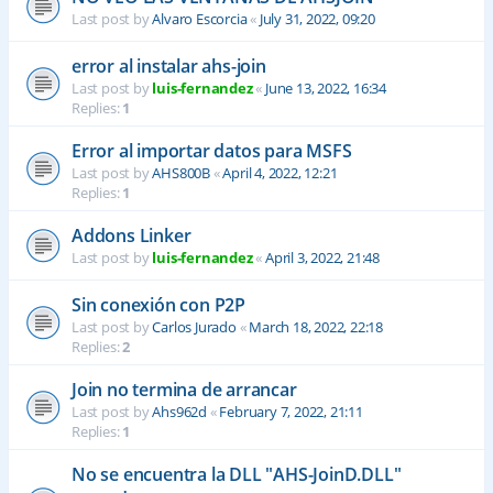
Last post by
Alvaro Escorcia
«
July 31, 2022, 09:20
error al instalar ahs-join
Last post by
luis-fernandez
«
June 13, 2022, 16:34
Replies:
1
Error al importar datos para MSFS
Last post by
AHS800B
«
April 4, 2022, 12:21
Replies:
1
Addons Linker
Last post by
luis-fernandez
«
April 3, 2022, 21:48
Sin conexión con P2P
Last post by
Carlos Jurado
«
March 18, 2022, 22:18
Replies:
2
Join no termina de arrancar
Last post by
Ahs962d
«
February 7, 2022, 21:11
Replies:
1
No se encuentra la DLL "AHS-JoinD.DLL"