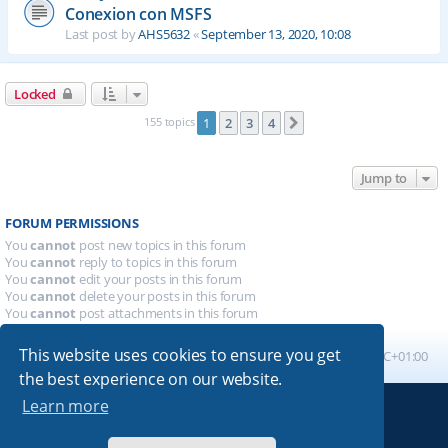
Conexion con MSFS
Last post by
AHS5632
«
September 13, 2020, 10:08
Locked
155 topics
1
2
3
4
Next
Jump to
FORUM PERMISSIONS
You
cannot
post new topics in this forum
You
cannot
reply to topics in this forum
You
cannot
edit your posts in this forum
You
cannot
delete your posts in this forum
You
cannot
post attachments in this forum
This website uses cookies to ensure you get
Board index
All times are
UTC+01:00
the best experience on our website.
Learn more
Powered by
phpBB
® Forum Software © phpBB Limited
Absolution style by
Premium phpBB Styles