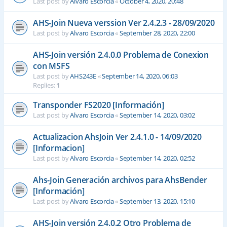
Last post by
Alvaro Escorcia
«
October 4, 2020, 20:48
AHS-Join Nueva verssion Ver 2.4.2.3 - 28/09/2020
Last post by
Alvaro Escorcia
«
September 28, 2020, 22:00
AHS-Join versión 2.4.0.0 Problema de Conexion
con MSFS
Last post by
AHS243E
«
September 14, 2020, 06:03
Replies:
1
Transponder FS2020 [Información]
Last post by
Alvaro Escorcia
«
September 14, 2020, 03:02
Actualizacion AhsJoin Ver 2.4.1.0 - 14/09/2020
[Informacion]
Last post by
Alvaro Escorcia
«
September 14, 2020, 02:52
Ahs-Join Generación archivos para AhsBender
[Información]
Last post by
Alvaro Escorcia
«
September 13, 2020, 15:10
AHS-Join versión 2.4.0.2 Otro Problema de