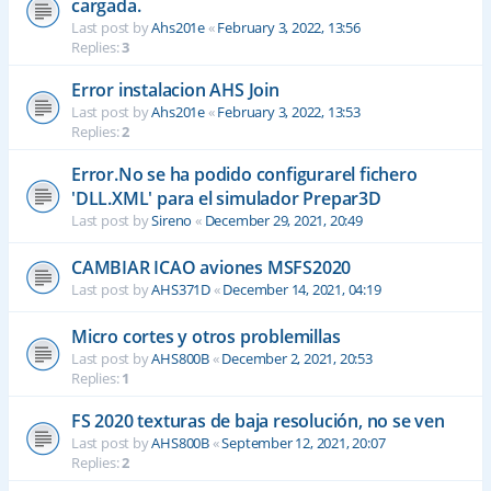
cargada.
Last post by
Ahs201e
«
February 3, 2022, 13:56
Replies:
3
Error instalacion AHS Join
Last post by
Ahs201e
«
February 3, 2022, 13:53
Replies:
2
Error.No se ha podido configurarel fichero
'DLL.XML' para el simulador Prepar3D
Last post by
Sireno
«
December 29, 2021, 20:49
CAMBIAR ICAO aviones MSFS2020
Last post by
AHS371D
«
December 14, 2021, 04:19
Micro cortes y otros problemillas
Last post by
AHS800B
«
December 2, 2021, 20:53
Replies:
1
FS 2020 texturas de baja resolución, no se ven
Last post by
AHS800B
«
September 12, 2021, 20:07
Replies:
2