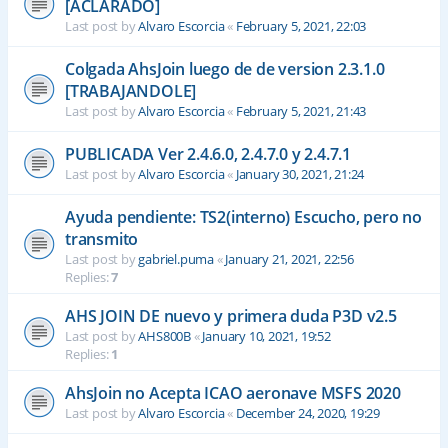
[ACLARADO]
Last post by
Alvaro Escorcia
«
February 5, 2021, 22:03
Colgada AhsJoin luego de de version 2.3.1.0
[TRABAJANDOLE]
Last post by
Alvaro Escorcia
«
February 5, 2021, 21:43
PUBLICADA Ver 2.4.6.0, 2.4.7.0 y 2.4.7.1
Last post by
Alvaro Escorcia
«
January 30, 2021, 21:24
Ayuda pendiente: TS2(interno) Escucho, pero no
transmito
Last post by
gabriel.puma
«
January 21, 2021, 22:56
Replies:
7
AHS JOIN DE nuevo y primera duda P3D v2.5
Last post by
AHS800B
«
January 10, 2021, 19:52
Replies:
1
AhsJoin no Acepta ICAO aeronave MSFS 2020
Last post by
Alvaro Escorcia
«
December 24, 2020, 19:29