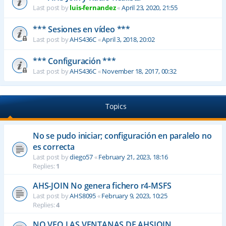
Last post by
luis-fernandez
«
April 23, 2020, 21:55
*** Sesiones en vídeo ***
Last post by
AHS436C
«
April 3, 2018, 20:02
*** Configuración ***
Last post by
AHS436C
«
November 18, 2017, 00:32
Topics
No se pudo iniciar; configuración en paralelo no
es correcta
Last post by
diego57
«
February 21, 2023, 18:16
Replies:
1
AHS-JOIN No genera fichero r4-MSFS
Last post by
AHS8095
«
February 9, 2023, 10:25
Replies:
4
NO VEO LAS VENTANAS DE AHSJOIN