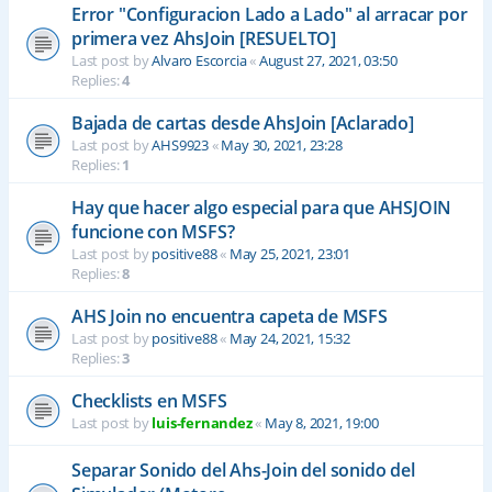
Error "Configuracion Lado a Lado" al arracar por
primera vez AhsJoin [RESUELTO]
Last post by
Alvaro Escorcia
«
August 27, 2021, 03:50
Replies:
4
Bajada de cartas desde AhsJoin [Aclarado]
Last post by
AHS9923
«
May 30, 2021, 23:28
Replies:
1
Hay que hacer algo especial para que AHSJOIN
funcione con MSFS?
Last post by
positive88
«
May 25, 2021, 23:01
Replies:
8
AHS Join no encuentra capeta de MSFS
Last post by
positive88
«
May 24, 2021, 15:32
Replies:
3
Checklists en MSFS
Last post by
luis-fernandez
«
May 8, 2021, 19:00
Separar Sonido del Ahs-Join del sonido del