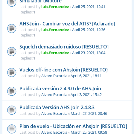
Simulador (Motore
Last post by
luis-fernandez
«
April 25, 2021, 12:41
Replies:
1
AHS-Join - Cambiar voz del ATIS? [Aclarado]
Last post by
luis-fernandez
«
April 25, 2021, 12:36
Replies:
1
Squelch demasiado ruidoso [RESUELTO]
Last post by
luis-fernandez
«
April 23, 2021, 13:04
Replies:
1
Vuelos off-line com AhsJoin [RESUELTO}
Last post by
Alvaro Escorcia
«
April 6, 2021, 18:11
Publicada versión 2.4.9.0 de AHS-Join
Last post by
Alvaro Escorcia
«
April 3, 2021, 15:42
Publicada Versión AHS-Join 2.4.8.3
Last post by
Alvaro Escorcia
«
March 27, 2021, 20:46
Plan de vuelo - Ubicación en AhsJoin [RESUELTO]
Last post by
Alvaro Escorcia
«
March 25, 2021, 09:58