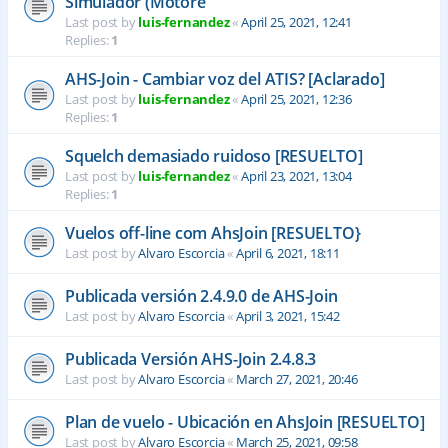
Simulador (Motore
Last post by
luis-fernandez
«
April 25, 2021, 12:41
Replies:
1
AHS-Join - Cambiar voz del ATIS? [Aclarado]
Last post by
luis-fernandez
«
April 25, 2021, 12:36
Replies:
1
Squelch demasiado ruidoso [RESUELTO]
Last post by
luis-fernandez
«
April 23, 2021, 13:04
Replies:
1
Vuelos off-line com AhsJoin [RESUELTO}
Last post by
Alvaro Escorcia
«
April 6, 2021, 18:11
Publicada versión 2.4.9.0 de AHS-Join
Last post by
Alvaro Escorcia
«
April 3, 2021, 15:42
Publicada Versión AHS-Join 2.4.8.3
Last post by
Alvaro Escorcia
«
March 27, 2021, 20:46
Plan de vuelo - Ubicación en AhsJoin [RESUELTO]
Last post by
Alvaro Escorcia
«
March 25, 2021, 09:58