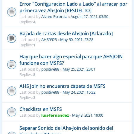
Error "Configuracion Lado a Lado" al arracar por
primera vez AhsJoin [RESUELTO]
Last post by
Alvaro Escorcia
«
August 27, 2021, 03:50
Replies:
4
Bajada de cartas desde AhsJoin [Aclarado]
Last post by
AHS9923
«
May 30, 2021, 23:28
Replies:
1
Hay que hacer algo especial para que AHSJOIN
funcione con MSFS?
Last post by
positive88
«
May 25, 2021, 23:01
Replies:
8
AHS Join no encuentra capeta de MSFS
Last post by
positive88
«
May 24, 2021, 15:32
Replies:
3
Checklists en MSFS
Last post by
luis-fernandez
«
May 8, 2021, 19:00
Separar Sonido del Ahs-Join del sonido del