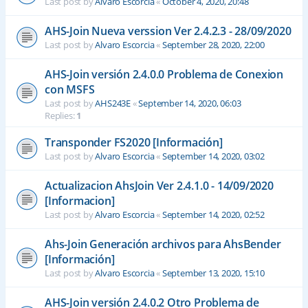
Last post by
Alvaro Escorcia
«
October 4, 2020, 20:48
AHS-Join Nueva verssion Ver 2.4.2.3 - 28/09/2020
Last post by
Alvaro Escorcia
«
September 28, 2020, 22:00
AHS-Join versión 2.4.0.0 Problema de Conexion
con MSFS
Last post by
AHS243E
«
September 14, 2020, 06:03
Replies:
1
Transponder FS2020 [Información]
Last post by
Alvaro Escorcia
«
September 14, 2020, 03:02
Actualizacion AhsJoin Ver 2.4.1.0 - 14/09/2020
[Informacion]
Last post by
Alvaro Escorcia
«
September 14, 2020, 02:52
Ahs-Join Generación archivos para AhsBender
[Información]
Last post by
Alvaro Escorcia
«
September 13, 2020, 15:10
AHS-Join versión 2.4.0.2 Otro Problema de