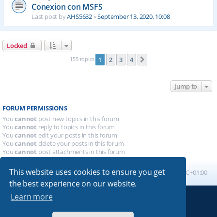
Conexion con MSFS
Last post by
AHS5632
«
September 13, 2020, 10:08
Locked
155 topics
1
2
3
4
Next
Jump to
FORUM PERMISSIONS
You
cannot
post new topics in this forum
You
cannot
reply to topics in this forum
You
cannot
edit your posts in this forum
You
cannot
delete your posts in this forum
You
cannot
post attachments in this forum
This website uses cookies to ensure you get
Board index
All times are
UTC+01:00
the best experience on our website.
Learn more
Powered by
phpBB
® Forum Software © phpBB Limited
Absolution style by
Premium phpBB Styles