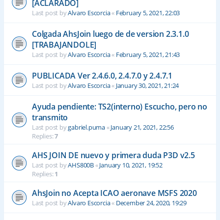
[ACLARADO]
Last post by
Alvaro Escorcia
«
February 5, 2021, 22:03
Colgada AhsJoin luego de de version 2.3.1.0
[TRABAJANDOLE]
Last post by
Alvaro Escorcia
«
February 5, 2021, 21:43
PUBLICADA Ver 2.4.6.0, 2.4.7.0 y 2.4.7.1
Last post by
Alvaro Escorcia
«
January 30, 2021, 21:24
Ayuda pendiente: TS2(interno) Escucho, pero no
transmito
Last post by
gabriel.puma
«
January 21, 2021, 22:56
Replies:
7
AHS JOIN DE nuevo y primera duda P3D v2.5
Last post by
AHS800B
«
January 10, 2021, 19:52
Replies:
1
AhsJoin no Acepta ICAO aeronave MSFS 2020
Last post by
Alvaro Escorcia
«
December 24, 2020, 19:29