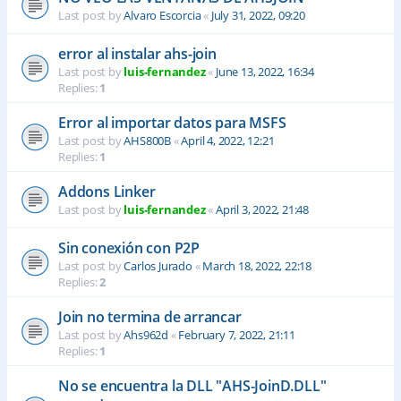
Last post by
Alvaro Escorcia
«
July 31, 2022, 09:20
error al instalar ahs-join
Last post by
luis-fernandez
«
June 13, 2022, 16:34
Replies:
1
Error al importar datos para MSFS
Last post by
AHS800B
«
April 4, 2022, 12:21
Replies:
1
Addons Linker
Last post by
luis-fernandez
«
April 3, 2022, 21:48
Sin conexión con P2P
Last post by
Carlos Jurado
«
March 18, 2022, 22:18
Replies:
2
Join no termina de arrancar
Last post by
Ahs962d
«
February 7, 2022, 21:11
Replies:
1
No se encuentra la DLL "AHS-JoinD.DLL"