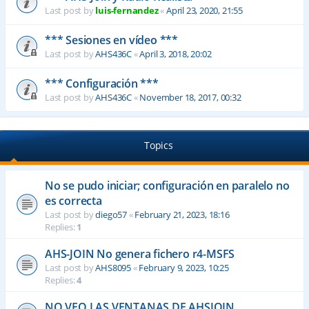
Last post by
luis-fernandez
«
April 23, 2020, 21:55
*** Sesiones en vídeo ***
Last post by
AHS436C
«
April 3, 2018, 20:02
*** Configuración ***
Last post by
AHS436C
«
November 18, 2017, 00:32
Topics
No se pudo iniciar; configuración en paralelo no
es correcta
Last post by
diego57
«
February 21, 2023, 18:16
Replies:
1
AHS-JOIN No genera fichero r4-MSFS
Last post by
AHS8095
«
February 9, 2023, 10:25
Replies:
4
NO VEO LAS VENTANAS DE AHSJOIN