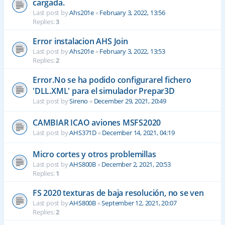
cargada.
Last post by
Ahs201e
«
February 3, 2022, 13:56
Replies:
3
Error instalacion AHS Join
Last post by
Ahs201e
«
February 3, 2022, 13:53
Replies:
2
Error.No se ha podido configurarel fichero
'DLL.XML' para el simulador Prepar3D
Last post by
Sireno
«
December 29, 2021, 20:49
CAMBIAR ICAO aviones MSFS2020
Last post by
AHS371D
«
December 14, 2021, 04:19
Micro cortes y otros problemillas
Last post by
AHS800B
«
December 2, 2021, 20:53
Replies:
1
FS 2020 texturas de baja resolución, no se ven
Last post by
AHS800B
«
September 12, 2021, 20:07
Replies:
2