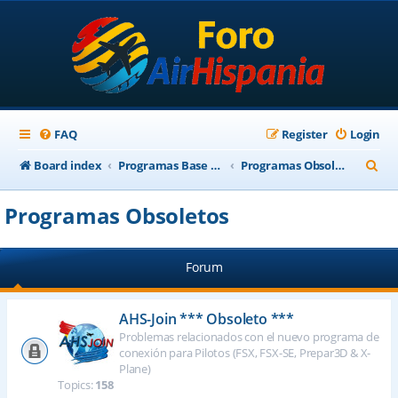
FAQ
Register
Login
S
Board index
Programas Base AirHispania
Programas Obsoletos
e
Programas Obsoletos
a
r
Forum
c
h
AHS-Join *** Obsoleto ***
Problemas relacionados con el nuevo programa de
conexión para Pilotos (FSX, FSX-SE, Prepar3D & X-
Plane)
Topics:
158