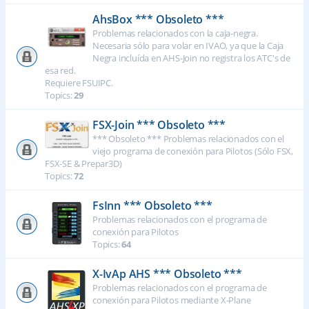
AhsBox *** Obsoleto ***
Problemas relacionados con la caja-negra.
Necesaria sólo para volar en IVAO, ya que la Caja
Negra incluída en AHS-Join no registra los ATC's de
esa red.
Requiere FSUIPC.
Topics:
29
FSX-Join *** Obsoleto ***
*** Obsoleto *** Problemas relacionados con el
viejo programa de conexión para Pilotos (Sólo FSX,
FSX-SE & Prepar3D)
Topics:
72
FsInn *** Obsoleto ***
Problemas relacionados con el programa de
conexión para Pilotos
Topics:
64
X-IvAp AHS *** Obsoleto ***
Problemas relacionados con el programa de
conexión para Pilotos mediante X-Plane