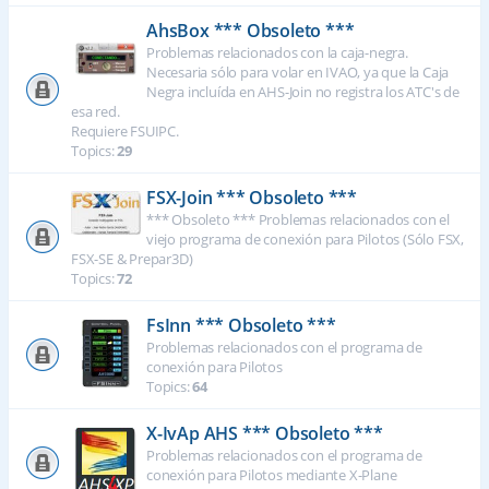
AhsBox *** Obsoleto ***
Problemas relacionados con la caja-negra.
Necesaria sólo para volar en IVAO, ya que la Caja
Negra incluída en AHS-Join no registra los ATC's de
esa red.
Requiere FSUIPC.
Topics:
29
FSX-Join *** Obsoleto ***
*** Obsoleto *** Problemas relacionados con el
viejo programa de conexión para Pilotos (Sólo FSX,
FSX-SE & Prepar3D)
Topics:
72
FsInn *** Obsoleto ***
Problemas relacionados con el programa de
conexión para Pilotos
Topics:
64
X-IvAp AHS *** Obsoleto ***
Problemas relacionados con el programa de
conexión para Pilotos mediante X-Plane