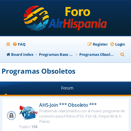
FAQ
Register
Login
S
Board index
Programas Base AirHispania
Programas Obsoletos
e
Programas Obsoletos
a
r
Forum
c
h
AHS-Join *** Obsoleto ***
Problemas relacionados con el nuevo programa de
conexión para Pilotos (FSX, FSX-SE, Prepar3D & X-
Plane)
Topics:
158