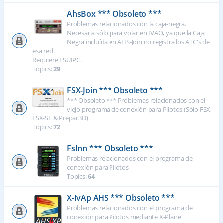
AhsBox *** Obsoleto ***
Problemas relacionados con la caja-negra.
Necesaria sólo para volar en IVAO, ya que la Caja
Negra incluída en AHS-Join no registra los ATC's de
esa red.
Requiere FSUIPC.
Topics:
29
FSX-Join *** Obsoleto ***
*** Obsoleto *** Problemas relacionados con el
viejo programa de conexión para Pilotos (Sólo FSX,
FSX-SE & Prepar3D)
Topics:
72
FsInn *** Obsoleto ***
Problemas relacionados con el programa de
conexión para Pilotos
Topics:
64
X-IvAp AHS *** Obsoleto ***
Problemas relacionados con el programa de
conexión para Pilotos mediante X-Plane