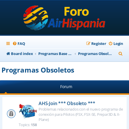
FAQ
Register
Login
S
Board index
Programas Base AirHispania
Programas Obsoletos
e
Programas Obsoletos
a
r
Forum
c
h
AHS-Join *** Obsoleto ***
Problemas relacionados con el nuevo programa de
conexión para Pilotos (FSX, FSX-SE, Prepar3D & X-
Plane)
Topics:
158