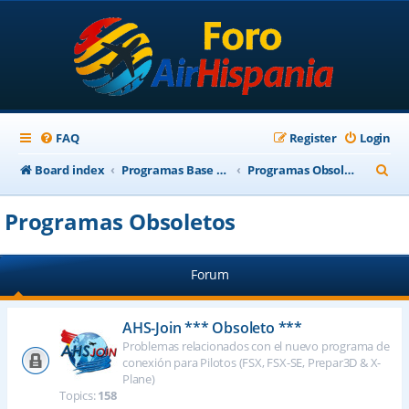
FAQ
Register
Login
S
Board index
Programas Base AirHispania
Programas Obsoletos
e
Programas Obsoletos
a
r
Forum
c
h
AHS-Join *** Obsoleto ***
Problemas relacionados con el nuevo programa de
conexión para Pilotos (FSX, FSX-SE, Prepar3D & X-
Plane)
Topics:
158