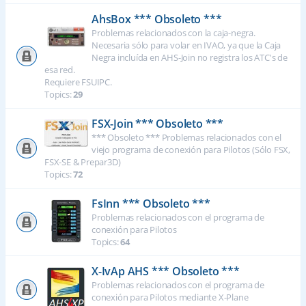
AhsBox *** Obsoleto ***
Problemas relacionados con la caja-negra.
Necesaria sólo para volar en IVAO, ya que la Caja
Negra incluída en AHS-Join no registra los ATC's de
esa red.
Requiere FSUIPC.
Topics:
29
FSX-Join *** Obsoleto ***
*** Obsoleto *** Problemas relacionados con el
viejo programa de conexión para Pilotos (Sólo FSX,
FSX-SE & Prepar3D)
Topics:
72
FsInn *** Obsoleto ***
Problemas relacionados con el programa de
conexión para Pilotos
Topics:
64
X-IvAp AHS *** Obsoleto ***
Problemas relacionados con el programa de
conexión para Pilotos mediante X-Plane