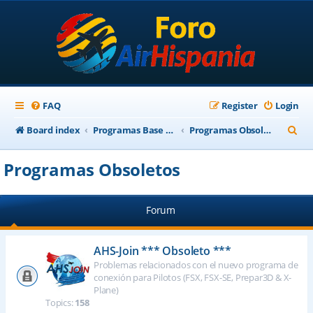
FAQ
Register
Login
S
Board index
Programas Base AirHispania
Programas Obsoletos
e
Programas Obsoletos
a
r
Forum
c
h
AHS-Join *** Obsoleto ***
Problemas relacionados con el nuevo programa de
conexión para Pilotos (FSX, FSX-SE, Prepar3D & X-
Plane)
Topics:
158