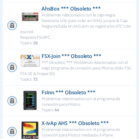
AhsBox *** Obsoleto ***
Problemas relacionados con la caja-negra.
Necesaria sólo para volar en IVAO, ya que la Caja
Negra incluída en AHS-Join no registra los ATC's de
esa red.
Requiere FSUIPC.
Topics:
29
FSX-Join *** Obsoleto ***
*** Obsoleto *** Problemas relacionados con el
viejo programa de conexión para Pilotos (Sólo FSX,
FSX-SE & Prepar3D)
Topics:
72
FsInn *** Obsoleto ***
Problemas relacionados con el programa de
conexión para Pilotos
Topics:
64
X-IvAp AHS *** Obsoleto ***
Problemas relacionados con el programa de
conexión para Pilotos mediante X-Plane