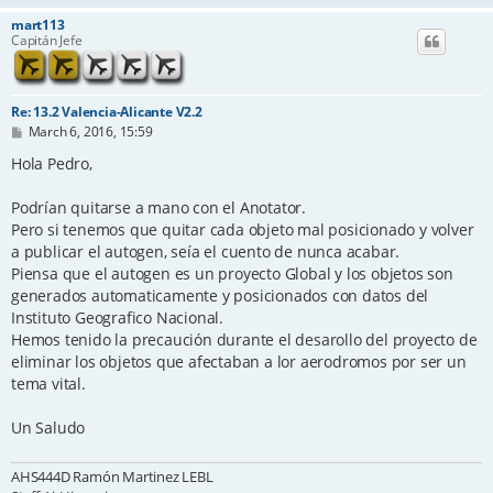
mart113
Capitán Jefe
Re: 13.2 Valencia-Alicante V2.2
P
March 6, 2016, 15:59
o
s
Hola Pedro,
t
Podrían quitarse a mano con el Anotator.
Pero si tenemos que quitar cada objeto mal posicionado y volver
a publicar el autogen, seía el cuento de nunca acabar.
Piensa que el autogen es un proyecto Global y los objetos son
generados automaticamente y posicionados con datos del
Instituto Geografico Nacional.
Hemos tenido la precaución durante el desarollo del proyecto de
eliminar los objetos que afectaban a lor aerodromos por ser un
tema vital.
Un Saludo
AHS444D Ramón Martinez LEBL