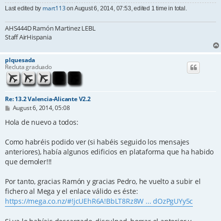
mart113
Last edited by
on August 6, 2014, 07:53, edited 1 time in total.
AHS444D Ramón Martinez LEBL
Staff AirHispania
plquesada
Recluta graduado
Re: 13.2 Valencia-Alicante V2.2
P
August 6, 2014, 05:08
o
s
Hola de nuevo a todos:
t
Como habréis podido ver (si habéis seguido los mensajes
anteriores), había algunos edificios en plataforma que ha habido
que demoler!!!
Por tanto, gracias Ramón y gracias Pedro, he vuelto a subir el
fichero al Mega y el enlace válido es éste:
https://mega.co.nz/#!jcUEhR6A!BbLT8Rz8W ... dOzPgUYy5c