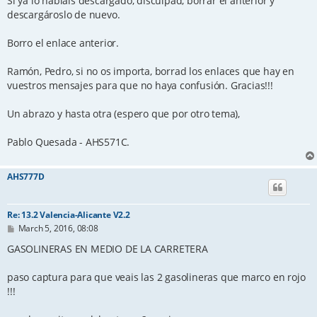
Si ya lo habíais descargado, disculpad, borrar el anterior y
descargároslo de nuevo.
Borro el enlace anterior.
Ramón, Pedro, si no os importa, borrad los enlaces que hay en
vuestros mensajes para que no haya confusión. Gracias!!!
Un abrazo y hasta otra (espero que por otro tema),
Pablo Quesada - AHS571C.
AHS777D
Re: 13.2 Valencia-Alicante V2.2
P
March 5, 2016, 08:08
o
s
GASOLINERAS EN MEDIO DE LA CARRETERA
t
paso captura para que veais las 2 gasolineras que marco en rojo
!!!