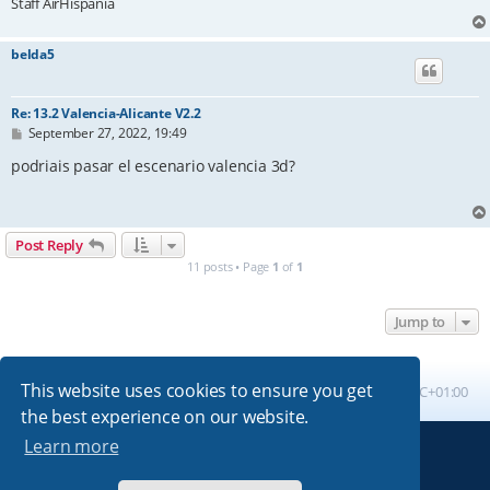
Staff AirHispania
belda5
Re: 13.2 Valencia-Alicante V2.2
P
September 27, 2022, 19:49
o
s
podriais pasar el escenario valencia 3d?
t
Post Reply
11 posts • Page
1
of
1
Jump to
This website uses cookies to ensure you get
Board index
All times are
UTC+01:00
the best experience on our website.
Learn more
Powered by
phpBB
® Forum Software © phpBB Limited
Absolution style by
Premium phpBB Styles