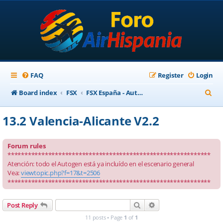
FAQ
Register
Login
S
Board index
FSX
FSX España - Autogen para escenarios ortofotográficos
e
13.2 Valencia-Alicante V2.2
a
r
Forum rules
c
************************************************************
Atención: todo el Autogen está ya incluído en el escenario general
h
Vea:
viewtopic.php?f=17&t=2506
************************************************************
Search
Advanced search
Post Reply
11 posts • Page
1
of
1