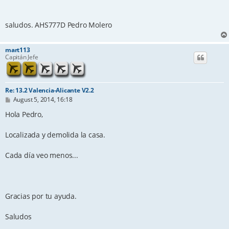
saludos. AHS777D Pedro Molero
mart113
Capitán Jefe
Re: 13.2 Valencia-Alicante V2.2
P
August 5, 2014, 16:18
o
s
Hola Pedro,
t
Localizada y demolida la casa.
Cada día veo menos...
Gracias por tu ayuda.
Saludos