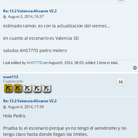
Re: 13.2 Valencia-Alicante V2.2
P
August 3, 2014, 18:37
o
s
estimado ramon, es con la actualizacion del viernes...
t
en cuanto al escenario es Valencia 3D
saludos AHS777D pedro molero
AHS777D
Last edited by
on August 6, 2014, 08:05, edited 1 time in total.
mart113
Capitán Jefe
Re: 13.2 Valencia-Alicante V2.2
P
August 4, 2014, 17:39
o
s
Hola Pedro,
t
Prueba tu el escenario porque yo no tengo el aerodromo y no
tengo claro hasta donde llegan los limites.