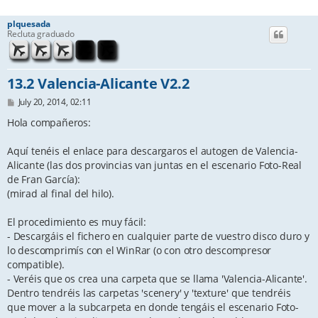
plquesada
Recluta graduado
13.2 Valencia-Alicante V2.2
P
July 20, 2014, 02:11
o
s
Hola compañeros:
t
Aquí tenéis el enlace para descargaros el autogen de Valencia-
Alicante (las dos provincias van juntas en el escenario Foto-Real
de Fran García):
(mirad al final del hilo).
El procedimiento es muy fácil:
- Descargáis el fichero en cualquier parte de vuestro disco duro y
lo descomprimís con el WinRar (o con otro descompresor
compatible).
- Veréis que os crea una carpeta que se llama 'Valencia-Alicante'.
Dentro tendréis las carpetas 'scenery' y 'texture' que tendréis
que mover a la subcarpeta en donde tengáis el escenario Foto-