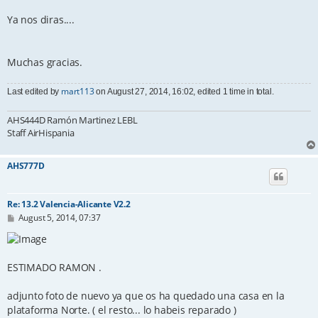
Ya nos diras....
Muchas gracias.
mart113
Last edited by
on August 27, 2014, 16:02, edited 1 time in total.
AHS444D Ramón Martinez LEBL
Staff AirHispania
AHS777D
Re: 13.2 Valencia-Alicante V2.2
P
August 5, 2014, 07:37
o
s
t
ESTIMADO RAMON .
adjunto foto de nuevo ya que os ha quedado una casa en la
plataforma Norte. ( el resto... lo habeis reparado )