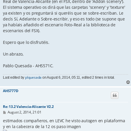
Real de Valencia-Alicante (en el FSX, dentro de 'Addon scenery').
El sistema operativo os dirá que las carpetas 'scenery' y 'texture'
ya existen y os preguntará si queréis que se sobre-escriban. Le
decís Sí, Adelante o Sobre-escribir, y eso es todo (se supone que
ya habíais añadido el escenario Foto-Real a la biblioteca de
escenarios del FSX).
Espero que lo disfrutéis.
Un abrazo,
Pablo Quesada - AHS571C.
plquesada
Last edited by
on August 6, 2014, 05:11, edited 2 times in total.
AHS777D
Re: 13.2 Valencia-Alicante V2.2
P
August 2, 2014, 21:01
o
s
estimados compañeros, en LEVC he visto autogen en plataforma
t
y en la cabecera de la 12 os paso imagen