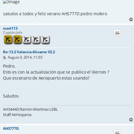
saludos a todos y feliz verano AHS777D pedro molero
mart113
Capitán Jefe
Re: 13.2 Valencia-Alicante V2.2
P
August 3, 2014, 11:03
o
s
Pedro,
t
Esto es con la actualización que se publico el Viernes ?
Que escenario de Aeropuerto estas usando?
Saludos.
AHS444D Ramón Martinez LEBL
Staff AirHispania
AHS777D