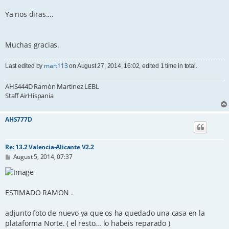
Ya nos diras....
Muchas gracias.
mart113
Last edited by
on August 27, 2014, 16:02, edited 1 time in total.
AHS444D Ramón Martinez LEBL
Staff AirHispania
AHS777D
Re: 13.2 Valencia-Alicante V2.2
P
August 5, 2014, 07:37
o
s
t
ESTIMADO RAMON .
adjunto foto de nuevo ya que os ha quedado una casa en la
plataforma Norte. ( el resto... lo habeis reparado )