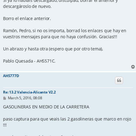
Si ya lo habíais descargado, disculpad, borrar el anterior y
descargároslo de nuevo.
Borro el enlace anterior.
Ramón, Pedro, si no os importa, borrad los enlaces que hay en
vuestros mensajes para que no haya confusión. Gracias!!!
Un abrazo y hasta otra (espero que por otro tema),
Pablo Quesada - AHS571C.
AHS777D
Re: 13.2 Valencia-Alicante V2.2
P
March 5, 2016, 08:08
o
s
GASOLINERAS EN MEDIO DE LA CARRETERA
t
paso captura para que veais las 2 gasolineras que marco en rojo
!!!