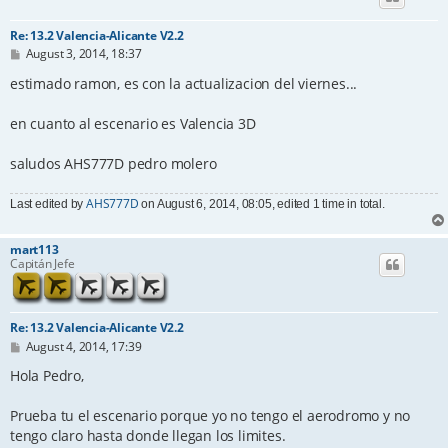
Re: 13.2 Valencia-Alicante V2.2
P
August 3, 2014, 18:37
o
s
estimado ramon, es con la actualizacion del viernes...
t
en cuanto al escenario es Valencia 3D
saludos AHS777D pedro molero
AHS777D
Last edited by
on August 6, 2014, 08:05, edited 1 time in total.
mart113
Capitán Jefe
Re: 13.2 Valencia-Alicante V2.2
P
August 4, 2014, 17:39
o
s
Hola Pedro,
t
Prueba tu el escenario porque yo no tengo el aerodromo y no
tengo claro hasta donde llegan los limites.