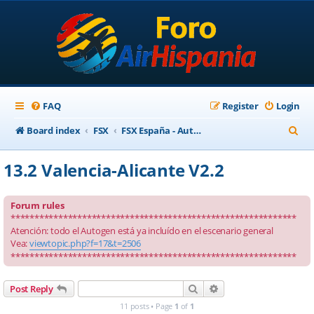
FAQ
Register
Login
S
Board index
FSX
FSX España - Autogen para escenarios ortofotográficos
e
13.2 Valencia-Alicante V2.2
a
r
Forum rules
c
************************************************************
Atención: todo el Autogen está ya incluído en el escenario general
h
Vea:
viewtopic.php?f=17&t=2506
************************************************************
Search
Advanced search
Post Reply
11 posts • Page
1
of
1