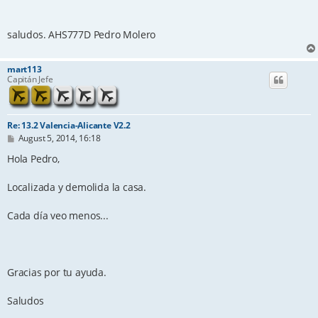
saludos. AHS777D Pedro Molero
mart113
Capitán Jefe
Re: 13.2 Valencia-Alicante V2.2
P
August 5, 2014, 16:18
o
s
Hola Pedro,
t
Localizada y demolida la casa.
Cada día veo menos...
Gracias por tu ayuda.
Saludos