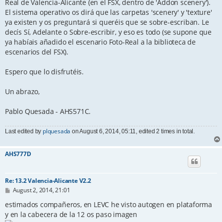
Real de Valencia-Alicante (en el FSX, dentro de 'Addon scenery').
El sistema operativo os dirá que las carpetas 'scenery' y 'texture'
ya existen y os preguntará si queréis que se sobre-escriban. Le
decís Sí, Adelante o Sobre-escribir, y eso es todo (se supone que
ya habíais añadido el escenario Foto-Real a la biblioteca de
escenarios del FSX).
Espero que lo disfrutéis.
Un abrazo,
Pablo Quesada - AHS571C.
plquesada
Last edited by
on August 6, 2014, 05:11, edited 2 times in total.
AHS777D
Re: 13.2 Valencia-Alicante V2.2
P
August 2, 2014, 21:01
o
s
estimados compañeros, en LEVC he visto autogen en plataforma
t
y en la cabecera de la 12 os paso imagen