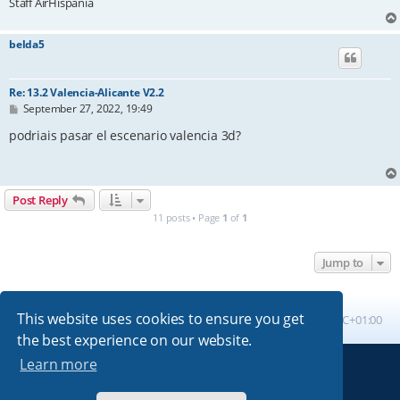
Staff AirHispania
belda5
Re: 13.2 Valencia-Alicante V2.2
P
September 27, 2022, 19:49
o
s
podriais pasar el escenario valencia 3d?
t
Post Reply
11 posts • Page
1
of
1
Jump to
This website uses cookies to ensure you get
Board index
All times are
UTC+01:00
the best experience on our website.
Learn more
Powered by
phpBB
® Forum Software © phpBB Limited
Absolution style by
Premium phpBB Styles