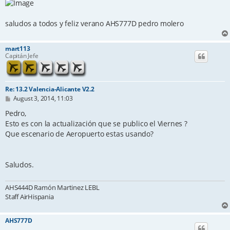
saludos a todos y feliz verano AHS777D pedro molero
mart113
Capitán Jefe
Re: 13.2 Valencia-Alicante V2.2
P
August 3, 2014, 11:03
o
s
Pedro,
t
Esto es con la actualización que se publico el Viernes ?
Que escenario de Aeropuerto estas usando?
Saludos.
AHS444D Ramón Martinez LEBL
Staff AirHispania
AHS777D