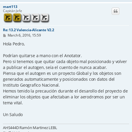
mart113
Capitán Jefe
Re: 13.2 Valencia-Alicante V2.2
P
March 6, 2016, 15:59
o
s
Hola Pedro,
t
Podrían quitarse a mano con el Anotator.
Pero si tenemos que quitar cada objeto mal posicionado y volver
a publicar el autogen, seía el cuento de nunca acabar.
Piensa que el autogen es un proyecto Global y los objetos son
generados automaticamente y posicionados con datos del
Instituto Geografico Nacional.
Hemos tenido la precaución durante el desarollo del proyecto de
eliminar los objetos que afectaban a lor aerodromos por ser un
tema vital.
Un Saludo
AHS444D Ramón Martinez LEBL