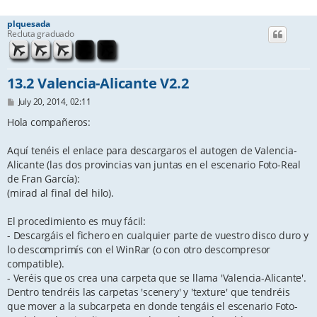
plquesada
Recluta graduado
13.2 Valencia-Alicante V2.2
P
July 20, 2014, 02:11
o
s
Hola compañeros:
t
Aquí tenéis el enlace para descargaros el autogen de Valencia-
Alicante (las dos provincias van juntas en el escenario Foto-Real
de Fran García):
(mirad al final del hilo).
El procedimiento es muy fácil:
- Descargáis el fichero en cualquier parte de vuestro disco duro y
lo descomprimís con el WinRar (o con otro descompresor
compatible).
- Veréis que os crea una carpeta que se llama 'Valencia-Alicante'.
Dentro tendréis las carpetas 'scenery' y 'texture' que tendréis
que mover a la subcarpeta en donde tengáis el escenario Foto-