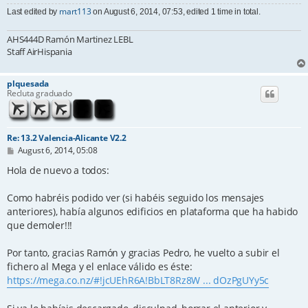
mart113
Last edited by
on August 6, 2014, 07:53, edited 1 time in total.
AHS444D Ramón Martinez LEBL
Staff AirHispania
plquesada
Recluta graduado
Re: 13.2 Valencia-Alicante V2.2
P
August 6, 2014, 05:08
o
s
Hola de nuevo a todos:
t
Como habréis podido ver (si habéis seguido los mensajes
anteriores), había algunos edificios en plataforma que ha habido
que demoler!!!
Por tanto, gracias Ramón y gracias Pedro, he vuelto a subir el
fichero al Mega y el enlace válido es éste:
https://mega.co.nz/#!jcUEhR6A!BbLT8Rz8W ... dOzPgUYy5c