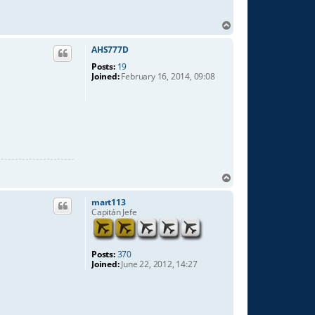
T
o
p
AHS777D
Posts:
19
Joined:
February 16, 2014, 09:08
T
o
p
mart113
Capitán Jefe
Posts:
370
Joined:
June 22, 2012, 14:27