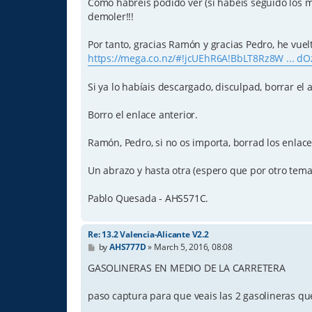
Como habréis podido ver (si habéis seguido los m
demoler!!!
Por tanto, gracias Ramón y gracias Pedro, he vuelt
https://mega.co.nz/#!jcUEhR6A!BbLT8Rz8W ... d
Si ya lo habíais descargado, disculpad, borrar el
Borro el enlace anterior.
Ramón, Pedro, si no os importa, borrad los enlac
Un abrazo y hasta otra (espero que por otro tema
Pablo Quesada - AHS571C.
Re: 13.2 Valencia-Alicante V2.2
P
by
AHS777D
»
March 5, 2016, 08:08
o
s
GASOLINERAS EN MEDIO DE LA CARRETERA
t
paso captura para que veais las 2 gasolineras que