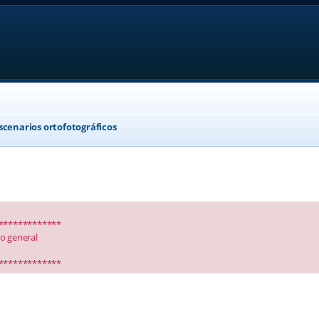
scenarios ortofotográficos
*************
io general
*************
anced search