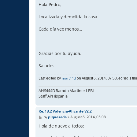
s
Hola Pedro,
t
Localizada y demolida la casa.
Cada día veo menos...
Gracias por tu ayuda.
Saludos
mart113
Last edited by
on August 6, 2014, 07:53, edited 1 time
AHS444D Ramón Martinez LEBL
Staff AirHispania
Re: 13.2 Valencia-Alicante V2.2
P
by
plquesada
»
August 6, 2014, 05:08
o
s
Hola de nuevo a todos:
t