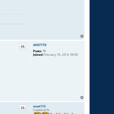
T
o
p
AHS777D
Posts:
19
Joined:
February 16, 2014, 09:08
T
o
p
mart113
Capitán Jefe