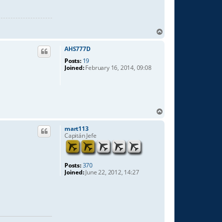
T
o
p
AHS777D
Posts:
19
Joined:
February 16, 2014, 09:08
T
o
p
mart113
Capitán Jefe
Posts:
370
Joined:
June 22, 2012, 14:27