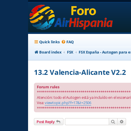
Quick links
FAQ
Board index
FSX
FSX España - Autogen para e
13.2 Valencia-Alicante V2.2
Forum rules
***********************************************
Atención: todo el Autogen está ya incluído en el escenar
Vea:
viewtopic.php?f=17&t=2506
***********************************************
Search
Adv
Post Reply