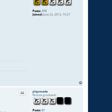
Posts:
370
Joined:
June 22, 2012, 14:27
T
o
p
plquesada
Recluta graduado
Posts:
81