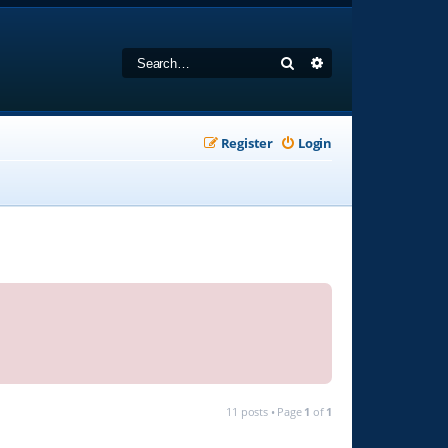
Search
Advanced search
Register
Login
11 posts • Page
1
of
1