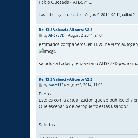
Pablo Quesada - AHS571C.
plquesada
Last edited by
on August 6, 2014, 05:11, edited 2 ti
Re: 13.2 Valencia-Alicante V2.2
P
by
AHS777D
»
August 2, 2014, 21:01
o
s
estimados compañeros, en LEVC he visto autogen 
t
saludos a todos y feliz verano AHS777D pedro mo
Re: 13.2 Valencia-Alicante V2.2
P
by
mart113
»
August 3, 2014, 11:03
o
s
Pedro,
t
Esto es con la actualización que se publico el Vie
Que escenario de Aeropuerto estas usando?
Saludos.