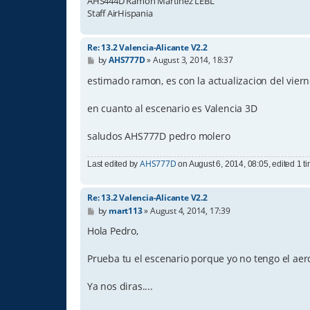
AHS444D Ramón Martinez LEBL
Staff AirHispania
Re: 13.2 Valencia-Alicante V2.2
P
by
AHS777D
»
August 3, 2014, 18:37
o
s
estimado ramon, es con la actualizacion del vierne
t
en cuanto al escenario es Valencia 3D
saludos AHS777D pedro molero
AHS777D
Last edited by
on August 6, 2014, 08:05, edited 1 tim
Re: 13.2 Valencia-Alicante V2.2
P
by
mart113
»
August 4, 2014, 17:39
o
s
Hola Pedro,
t
Prueba tu el escenario porque yo no tengo el aer
Ya nos diras....