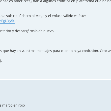
ensajes anteriores), había algunos edificios en plataforma que ha h
o a subir el fichero al Mega y el enlace válido es éste:
OzPgUYy5c
 anterior y descargároslo de nuevo.
es que hay en vuestros mensajes para que no haya confusión. Gracias
),
 marco en rojo !!!