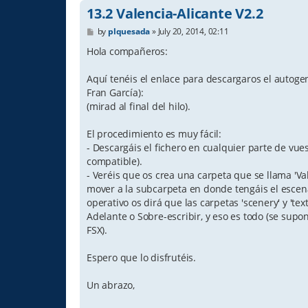
13.2 Valencia-Alicante V2.2
P
by
plquesada
»
July 20, 2014, 02:11
o
s
Hola compañeros:
t
Aquí tenéis el enlace para descargaros el autogen
Fran García):
(mirad al final del hilo).
El procedimiento es muy fácil:
- Descargáis el fichero en cualquier parte de vu
compatible).
- Veréis que os crea una carpeta que se llama 'Val
mover a la subcarpeta en donde tengáis el escenar
operativo os dirá que las carpetas 'scenery' y 'tex
Adelante o Sobre-escribir, y eso es todo (se supo
FSX).
Espero que lo disfrutéis.
Un abrazo,