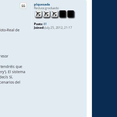
plquesada
Recluta graduado
Posts:
81
Joined:
July 25, 2012, 21:17
Foto-Real de
resor
e tendréis que
y'). El sistema
ecís Sí,
scenarios del