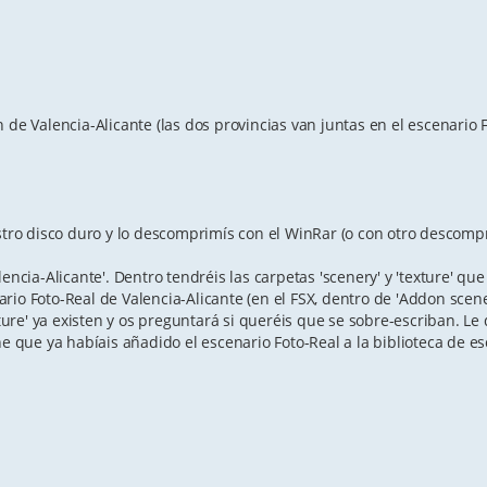
 de Valencia-Alicante (las dos provincias van juntas en el escenario 
estro disco duro y lo descomprimís con el WinRar (o con otro descomp
encia-Alicante'. Dentro tendréis las carpetas 'scenery' y 'texture' qu
io Foto-Real de Valencia-Alicante (en el FSX, dentro de 'Addon scener
ture' ya existen y os preguntará si queréis que se sobre-escriban. Le d
ne que ya habíais añadido el escenario Foto-Real a la biblioteca de e