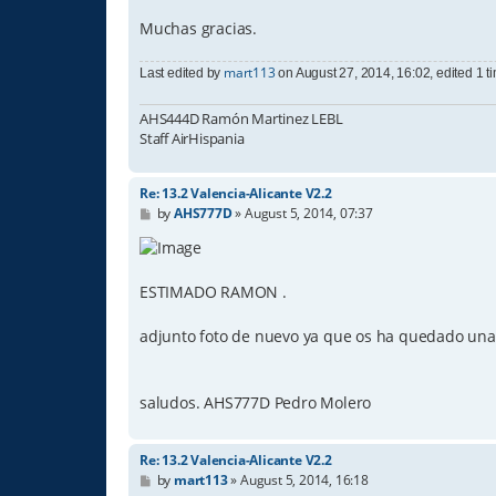
Muchas gracias.
mart113
Last edited by
on August 27, 2014, 16:02, edited 1 tim
AHS444D Ramón Martinez LEBL
Staff AirHispania
Re: 13.2 Valencia-Alicante V2.2
P
by
AHS777D
»
August 5, 2014, 07:37
o
s
t
ESTIMADO RAMON .
adjunto foto de nuevo ya que os ha quedado una ca
saludos. AHS777D Pedro Molero
Re: 13.2 Valencia-Alicante V2.2
P
by
mart113
»
August 5, 2014, 16:18
o