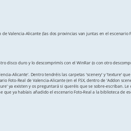
 de Valencia-Alicante (las dos provincias van juntas en el escenario 
estro disco duro y lo descomprimís con el WinRar (o con otro descomp
encia-Alicante'. Dentro tendréis las carpetas 'scenery' y 'texture' qu
io Foto-Real de Valencia-Alicante (en el FSX, dentro de 'Addon scener
ture' ya existen y os preguntará si queréis que se sobre-escriban. Le d
ne que ya habíais añadido el escenario Foto-Real a la biblioteca de e