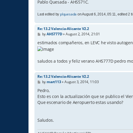
Pablo Quesada - AHS571C.
plquesada
Last edited by
on August 6, 2014, 05:11, edited 2 ti
Re: 13.2 Valencia-Alicante V2.2
P
by
AHS777D
»
August 2, 2014, 21:01
o
s
estimados compañeros, en LEVC he visto autogen 
t
saludos a todos y feliz verano AHS777D pedro mo
Re: 13.2 Valencia-Alicante V2.2
P
by
mart113
»
August 3, 2014, 11:03
o
s
Pedro,
t
Esto es con la actualización que se publico el Vie
Que escenario de Aeropuerto estas usando?
Saludos.