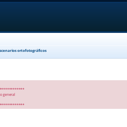
scenarios ortofotográficos
*************
io general
*************
anced search