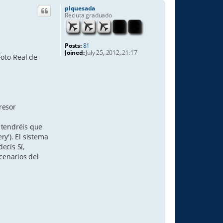
plquesada
Recluta graduado
Posts:
81
Joined:
July 25, 2012, 21:17
Foto-Real de
resor
e tendréis que
y'). El sistema
ecís Sí,
scenarios del