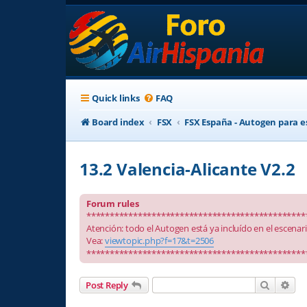
Quick links
FAQ
Board index
FSX
FSX España - Autogen para e
13.2 Valencia-Alicante V2.2
Forum rules
***********************************************
Atención: todo el Autogen está ya incluído en el escenar
Vea:
viewtopic.php?f=17&t=2506
***********************************************
Search
Adv
Post Reply