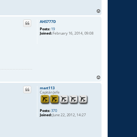
T
o
p
AHS777D
Posts:
19
Joined:
February 16, 2014, 09:08
T
o
p
mart113
Capitán Jefe
Posts:
370
Joined:
June 22, 2012, 14:27