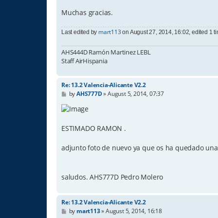
Muchas gracias.
mart113
Last edited by
on August 27, 2014, 16:02, edited 1 tim
AHS444D Ramón Martinez LEBL
Staff AirHispania
Re: 13.2 Valencia-Alicante V2.2
P
by
AHS777D
»
August 5, 2014, 07:37
o
s
t
ESTIMADO RAMON .
adjunto foto de nuevo ya que os ha quedado una ca
saludos. AHS777D Pedro Molero
Re: 13.2 Valencia-Alicante V2.2
P
by
mart113
»
August 5, 2014, 16:18
o