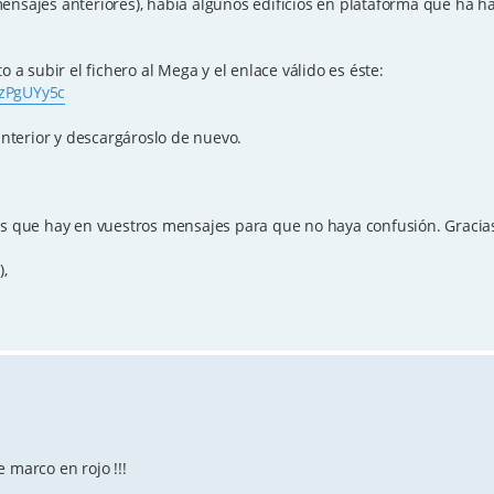
ensajes anteriores), había algunos edificios en plataforma que ha h
o a subir el fichero al Mega y el enlace válido es éste:
OzPgUYy5c
 anterior y descargároslo de nuevo.
es que hay en vuestros mensajes para que no haya confusión. Gracias
),
 marco en rojo !!!