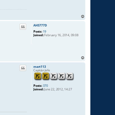
T
o
p
AHS777D
Posts:
19
Joined:
February 16, 2014, 09:08
T
o
p
mart113
Capitán Jefe
Posts:
370
Joined:
June 22, 2012, 14:27