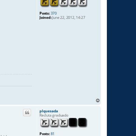
Posts:
370
Joined:
June 22, 2012, 14:27
T
o
p
plquesada
Recluta graduado
Posts:
81