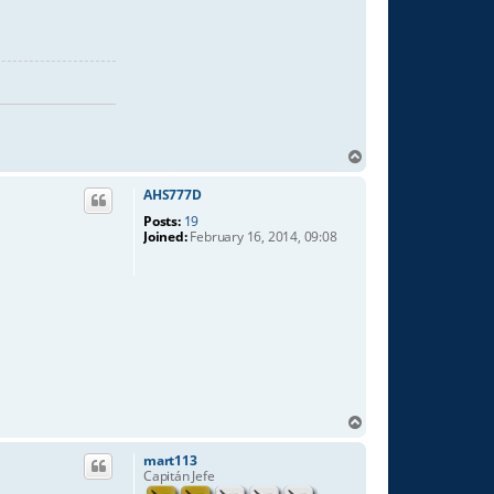
T
o
p
AHS777D
Posts:
19
Joined:
February 16, 2014, 09:08
T
o
p
mart113
Capitán Jefe