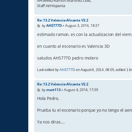
AHS444D Ramón Martinez LEBL
Staff AirHispania
Re: 13.2 Valencia-Alicante V2.2
P
by
AHS777D
»
August 3, 2014, 18:37
o
s
estimado ramon, es con la actualizacion del vierne
t
en cuanto al escenario es Valencia 3D
saludos AHS777D pedro molero
AHS777D
Last edited by
on August 6, 2014, 08:05, edited 1 tim
Re: 13.2 Valencia-Alicante V2.2
P
by
mart113
»
August 4, 2014, 17:39
o
s
Hola Pedro,
t
Prueba tu el escenario porque yo no tengo el aer
Ya nos diras....