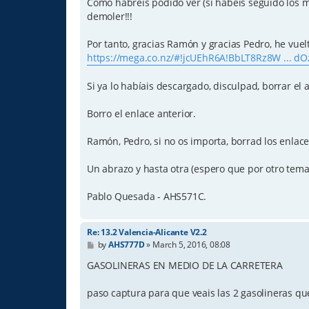
Como habréis podido ver (si habéis seguido los m
demoler!!!
Por tanto, gracias Ramón y gracias Pedro, he vuelt
https://mega.co.nz/#!jcUEhR6A!BbLT8Rz8W ... d
Si ya lo habíais descargado, disculpad, borrar el
Borro el enlace anterior.
Ramón, Pedro, si no os importa, borrad los enlac
Un abrazo y hasta otra (espero que por otro tema
Pablo Quesada - AHS571C.
Re: 13.2 Valencia-Alicante V2.2
P
by
AHS777D
»
March 5, 2016, 08:08
o
s
GASOLINERAS EN MEDIO DE LA CARRETERA
t
paso captura para que veais las 2 gasolineras que