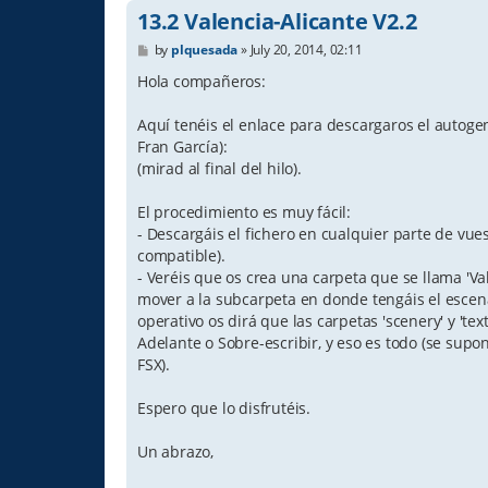
13.2 Valencia-Alicante V2.2
P
by
plquesada
»
July 20, 2014, 02:11
o
s
Hola compañeros:
t
Aquí tenéis el enlace para descargaros el autogen
Fran García):
(mirad al final del hilo).
El procedimiento es muy fácil:
- Descargáis el fichero en cualquier parte de vu
compatible).
- Veréis que os crea una carpeta que se llama 'Val
mover a la subcarpeta en donde tengáis el escenar
operativo os dirá que las carpetas 'scenery' y 'tex
Adelante o Sobre-escribir, y eso es todo (se supo
FSX).
Espero que lo disfrutéis.
Un abrazo,