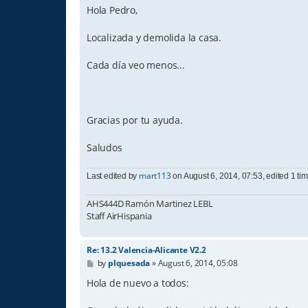
s
Hola Pedro,
t
Localizada y demolida la casa.
Cada día veo menos...
Gracias por tu ayuda.
Saludos
mart113
Last edited by
on August 6, 2014, 07:53, edited 1 time
AHS444D Ramón Martinez LEBL
Staff AirHispania
Re: 13.2 Valencia-Alicante V2.2
P
by
plquesada
»
August 6, 2014, 05:08
o
s
Hola de nuevo a todos:
t