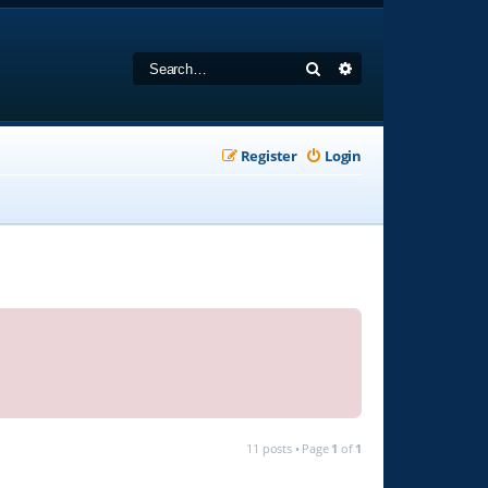
Search
Advanced search
Register
Login
11 posts • Page
1
of
1