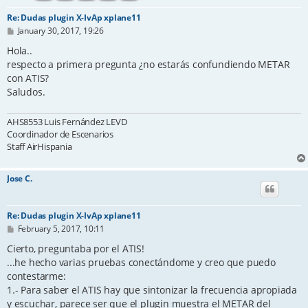
Re: Dudas plugin X-IvAp xplane11
P
January 30, 2017, 19:26
o
s
Hola..
t
respecto a primera pregunta ¿no estarás confundiendo METAR
con ATIS?
Saludos.
AHS8553 Luis Fernández LEVD
Coordinador de Escenarios
Staff AirHispania
Jose C.
Re: Dudas plugin X-IvAp xplane11
P
February 5, 2017, 10:11
o
s
Cierto, preguntaba por el ATIS!
t
...he hecho varias pruebas conectándome y creo que puedo
contestarme:
1.- Para saber el ATIS hay que sintonizar la frecuencia apropiada
y escuchar, parece ser que el plugin muestra el METAR del