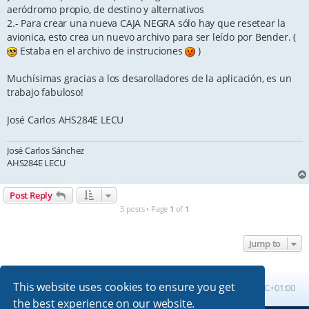
aeródromo propio, de destino y alternativos
2.- Para crear una nueva CAJA NEGRA sólo hay que resetear la
avionica, esto crea un nuevo archivo para ser leído por Bender. (
Estaba en el archivo de instruciones
)
Muchísimas gracias a los desarolladores de la aplicación, es un
trabajo fabuloso!
José Carlos AHS284E LECU
José Carlos Sánchez
AHS284E LECU
Post Reply
3 posts • Page
1
of
1
Jump to
This website uses cookies to ensure you get
Board index
All times are
UTC+01:00
the best experience on our website.