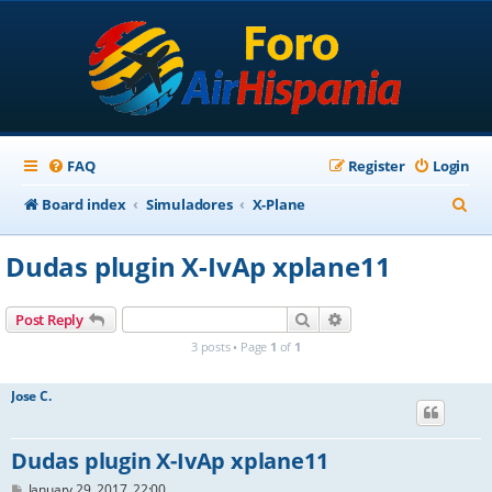
FAQ
Register
Login
S
Board index
Simuladores
X-Plane
e
Dudas plugin X-IvAp xplane11
a
r
Search
Advanced search
Post Reply
c
3 posts • Page
1
of
1
h
Jose C.
Dudas plugin X-IvAp xplane11
P
January 29, 2017, 22:00