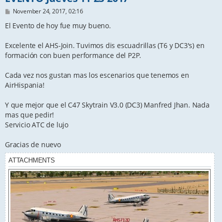
P
November 24, 2017, 02:16
o
s
El Evento de hoy fue muy bueno.
t
Excelente el AHS-Join. Tuvimos dis escuadrillas (T6 y DC3's) en
formación con buen performance del P2P.
Cada vez nos gustan mas los escenarios que tenemos en
AirHispania!
Y que mejor que el C47 Skytrain V3.0 (DC3) Manfred Jhan. Nada
mas que pedir!
Servicio ATC de lujo
Gracias de nuevo
ATTACHMENTS