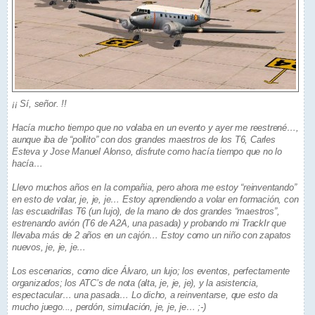
¡¡ Sí, señor. !!
Hacía mucho tiempo que no volaba en un evento y ayer me reestrené…,
aunque iba de “pollito” con dos grandes maestros de los T6, Carles
Esteva y Jose Manuel Alonso, disfrute como hacía tiempo que no lo
hacía…
Llevo muchos años en la compañia, pero ahora me estoy “reinventando”
en esto de volar, je, je, je… Estoy aprendiendo a volar en formación, con
las escuadrillas T6 (un lujo), de la mano de dos grandes “maestros”,
estrenando avión (T6 de A2A, una pasada) y probando mi TrackIr que
llevaba más de 2 años en un cajón… Estoy como un niño con zapatos
nuevos, je, je, je…
Los escenarios, como dice Álvaro, un lujo; los eventos, perfectamente
organizados; los ATC’s de nota (alta, je, je, je), y la asistencia,
espectacular… una pasada… Lo dicho, a reinventarse, que esto da
mucho juego..., perdón, simulación, je, je, je… ;-)