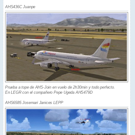
AHS436C Juanpe
Prueba a tope de AHS-Join en vuelo de 2h30min y todo perfecto.
En LEGR con el compañero Pepe Ugeda AHS479D
AHS6585 Josemari Janices LEPP