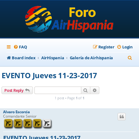
FAQ
Register
Login
S
Board index
AirHispania
Galería de Airhispania
e
EVENTO Jueves 11-23-2017
a
r
Search
Advanced search
Post Reply
c
1 post • Page
1
of
1
h
Alvaro Escorcia
Comandante Senior
EVENTO Jueves 11-23-2017