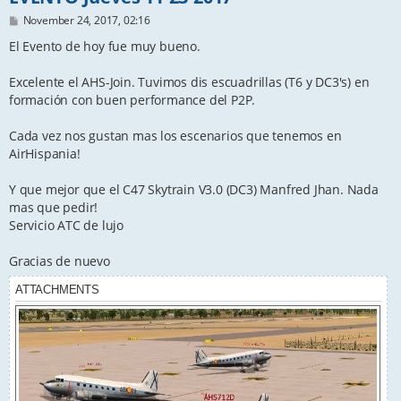
P
November 24, 2017, 02:16
o
s
El Evento de hoy fue muy bueno.
t
Excelente el AHS-Join. Tuvimos dis escuadrillas (T6 y DC3's) en
formación con buen performance del P2P.
Cada vez nos gustan mas los escenarios que tenemos en
AirHispania!
Y que mejor que el C47 Skytrain V3.0 (DC3) Manfred Jhan. Nada
mas que pedir!
Servicio ATC de lujo
Gracias de nuevo
ATTACHMENTS