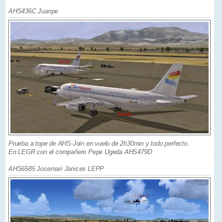
AHS436C Juanpe
Prueba a tope de AHS-Join en vuelo de 2h30min y todo perfecto.
En LEGR con el compañero Pepe Ugeda AHS479D
AHS6585 Josemari Janices LEPP