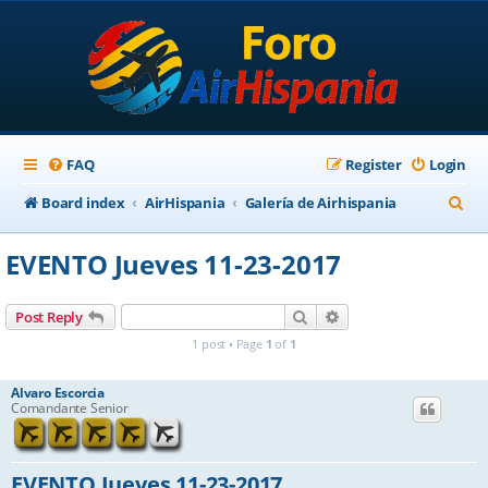
FAQ
Register
Login
S
Board index
AirHispania
Galería de Airhispania
e
EVENTO Jueves 11-23-2017
a
r
Search
Advanced search
Post Reply
c
1 post • Page
1
of
1
h
Alvaro Escorcia
Comandante Senior
EVENTO Jueves 11-23-2017