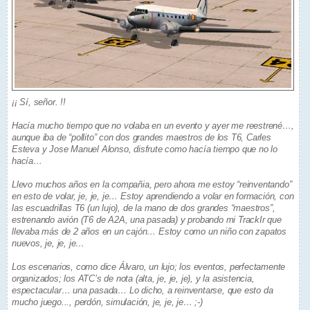
¡¡ Sí, señor. !!
Hacía mucho tiempo que no volaba en un evento y ayer me reestrené…,
aunque iba de “pollito” con dos grandes maestros de los T6, Carles
Esteva y Jose Manuel Alonso, disfrute como hacía tiempo que no lo
hacía…
Llevo muchos años en la compañia, pero ahora me estoy “reinventando”
en esto de volar, je, je, je… Estoy aprendiendo a volar en formación, con
las escuadrillas T6 (un lujo), de la mano de dos grandes “maestros”,
estrenando avión (T6 de A2A, una pasada) y probando mi TrackIr que
llevaba más de 2 años en un cajón… Estoy como un niño con zapatos
nuevos, je, je, je…
Los escenarios, como dice Álvaro, un lujo; los eventos, perfectamente
organizados; los ATC’s de nota (alta, je, je, je), y la asistencia,
espectacular… una pasada… Lo dicho, a reinventarse, que esto da
mucho juego..., perdón, simulación, je, je, je… ;-)