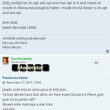
D2B_config3.txt, lin.xpl, win.xpl and mac.xpl in it and needs to
reside in /Resources/plugins/ folder. Inside the 64 folder is lin.xpl
and win.xpl.
AHS 303E
Josele Bernabé LEMG
AHS303E LEMG Josele Bernabé
Fly Low, Hit Hard.
Piloto del Sur
luis-fernandez
Moderador
Paneles de Saitek
P
November 27, 2017, 19:50
o
s
Josele, este hilo es (era) para el AHS Join.
t
Ya hay desde hace dos años un Foro especial para X-Plane ¿por
qué no lo pones allí?
Muevo este mensaje a ese Foro.
Saludos.