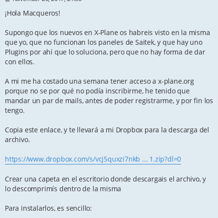
o
s
¡Hola Macqueros!
t
Supongo que los nuevos en X-Plane os habreis visto en la misma
que yo, que no funcionan los paneles de Saitek, y que hay uno
Plugins por ahí que lo soluciona, pero que no hay forma de dar
con ellos.
A mi me ha costado una semana tener acceso a x-plane.org
porque no se por qué no podía inscribirme, he tenido que
mandar un par de mails, antes de poder registrarme, y por fin los
tengo.
Copia este enlace, y te llevará a mi Dropbox para la descarga del
archivo.
https://www.dropbox.com/s/vcj5quxzi7nkb ... 1.zip?dl=0
Crear una capeta en el escritorio donde descargais el archivo, y
lo descomprimís dentro de la misma
Para instalarlos, es sencillo: