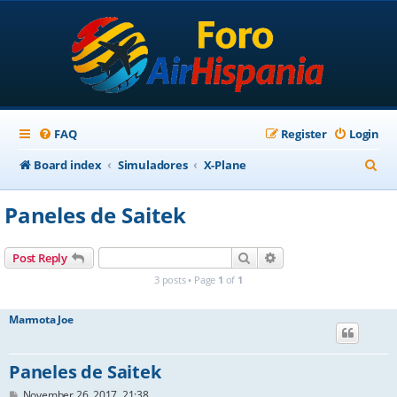
FAQ
Register
Login
S
Board index
Simuladores
X-Plane
e
Paneles de Saitek
a
r
Search
Advanced search
Post Reply
c
3 posts • Page
1
of
1
h
Marmota Joe
Paneles de Saitek
P
November 26, 2017, 21:38