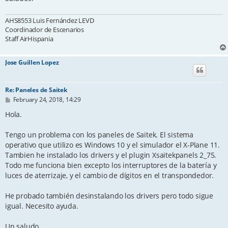
AHS8553 Luis Fernández LEVD
Coordinador de Escenarios
Staff AirHispania
Jose Guillen Lopez
Re: Paneles de Saitek
P
February 24, 2018, 14:29
o
s
Hola.
t
Tengo un problema con los paneles de Saitek. El sistema
operativo que utilizo es Windows 10 y el simulador el X-Plane 11.
Tambien he instalado los drivers y el plugin Xsaitekpanels 2_75.
Todo me funciona bien excepto los interruptores de la batería y
luces de aterrizaje, y el cambio de dígitos en el transpondedor.
He probado también desinstalando los drivers pero todo sigue
igual. Necesito ayuda.
Un saludo.