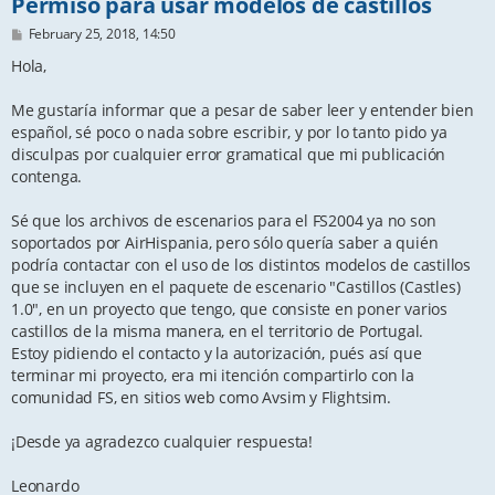
Permiso para usar modelos de castillos
P
February 25, 2018, 14:50
o
s
Hola,
t
Me gustaría informar que a pesar de saber leer y entender bien
español, sé poco o nada sobre escribir, y por lo tanto pido ya
disculpas por cualquier error gramatical que mi publicación
contenga.
Sé que los archivos de escenarios para el FS2004 ya no son
soportados por AirHispania, pero sólo quería saber a quién
podría contactar con el uso de los distintos modelos de castillos
que se incluyen en el paquete de escenario "Castillos (Castles)
1.0", en un proyecto que tengo, que consiste en poner varios
castillos de la misma manera, en el territorio de Portugal.
Estoy pidiendo el contacto y la autorización, pués así que
terminar mi proyecto, era mi itención compartirlo con la
comunidad FS, en sitios web como Avsim y Flightsim.
¡Desde ya agradezco cualquier respuesta!
Leonardo