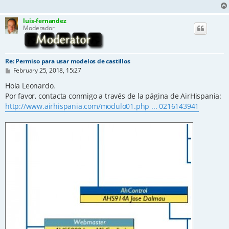
luis-fernandez
Moderador
Re: Permiso para usar modelos de castillos
P
February 25, 2018, 15:27
o
s
Hola Leonardo.
t
Por favor, contacta conmigo a través de la página de AirHispania:
http://www.airhispania.com/modulo01.php ... 0216143941