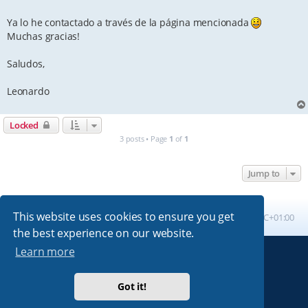
t
Ya lo he contactado a través de la página mencionada
Muchas gracias!
Saludos,
Leonardo
Locked
3 posts • Page
1
of
1
Jump to
This website uses cookies to ensure you get
Board index
All times are
UTC+01:00
the best experience on our website.
Learn more
Powered by
phpBB
® Forum Software © phpBB Limited
Absolution style by
Premium phpBB Styles
Got it!