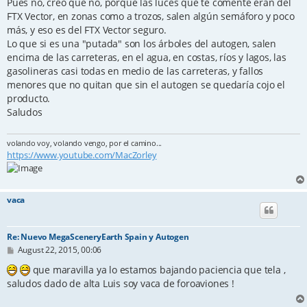
Pues no, creo que no, porque las luces que te comenté eran del
FTX Vector, en zonas como a trozos, salen algún semáforo y poco
más, y eso es del FTX Vector seguro.
Lo que si es una "putada" son los árboles del autogen, salen
encima de las carreteras, en el agua, en costas, ríos y lagos, las
gasolineras casi todas en medio de las carreteras, y fallos
menores que no quitan que sin el autogen se quedaría cojo el
producto.
Saludos
volando voy, volando vengo, por el camino...
https://www.youtube.com/MacZorley
vaca
Re: Nuevo MegaSceneryEarth Spain y Autogen
P
August 22, 2015, 00:06
o
s
que maravilla ya lo estamos bajando paciencia que tela ,
t
saludos dado de alta Luis soy vaca de foroaviones !