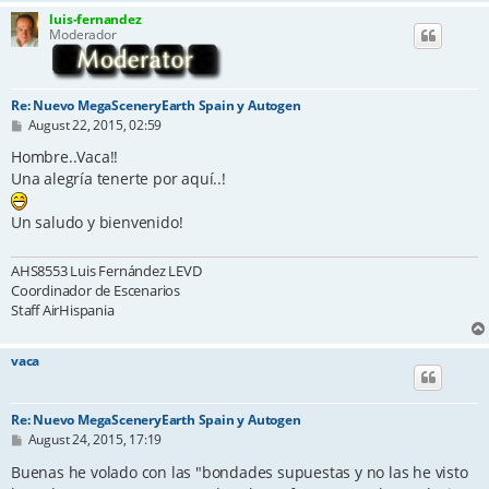
luis-fernandez
Moderador
Re: Nuevo MegaSceneryEarth Spain y Autogen
P
August 22, 2015, 02:59
o
s
Hombre..Vaca!!
t
Una alegría tenerte por aquí..!
Un saludo y bienvenido!
AHS8553 Luis Fernández LEVD
Coordinador de Escenarios
Staff AirHispania
vaca
Re: Nuevo MegaSceneryEarth Spain y Autogen
P
August 24, 2015, 17:19
o
s
Buenas he volado con las "bondades supuestas y no las he visto
t