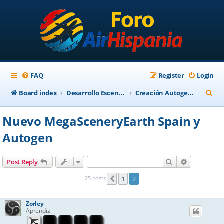
FAQ
Register
Login
S
Board index
Desarrollo Escenarios
Creación Autogen para FSX
e
Nuevo MegaSceneryEarth Spain y
a
Autogen
r
c
Search
Advanced s
Post Reply
h
25 posts
1
2
Previous
Zorley
Aprendiz