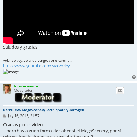
Saludos y gracias
volando voy, volando vengo, por el camino...
https://www.youtube.com/MacZorley
luis-fernandez
Moderador
Re: Nuevo MegaSceneryEarth Spain y Autogen
P
July 16, 2015, 21:57
o
s
Gracias por el video!
t
.. pero hay alguna forma de saber si el MegaScenery, por sí
mismo, trae texturas nocturnas del terreno..?