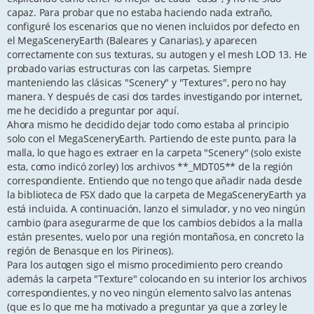
capaz. Para probar que no estaba haciendo nada extraño,
configuré los escenarios que no vienen incluidos por defecto en
el MegaSceneryEarth (Baleares y Canarias), y aparecen
correctamente con sus texturas, su autogen y el mesh LOD 13. He
probado varias estructuras con las carpetas. Siempre
manteniendo las clásicas "Scenery" y "Textures", pero no hay
manera. Y después de casi dos tardes investigando por internet,
me he decidido a preguntar por aquí.
Ahora mismo he decidido dejar todo como estaba al principio
solo con el MegaSceneryEarth. Partiendo de este punto, para la
malla, lo que hago es extraer en la carpeta "Scenery" (solo existe
esta, como indicó zorley) los archivos **_MDT05** de la región
correspondiente. Entiendo que no tengo que añadir nada desde
la biblioteca de FSX dado que la carpeta de MegaSceneryEarth ya
está incluida. A continuación, lanzo el simulador, y no veo ningún
cambio (para asegurarme de que los cambios debidos a la malla
están presentes, vuelo por una región montañosa, en concreto la
región de Benasque en los Pirineos).
Para los autogen sigo el mismo procedimiento pero creando
además la carpeta "Texture" colocando en su interior los archivos
correspondientes, y no veo ningún elemento salvo las antenas
(que es lo que me ha motivado a preguntar ya que a zorley le