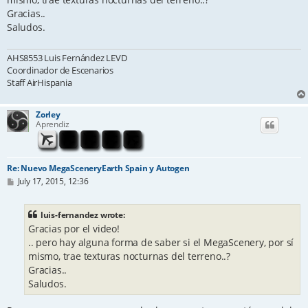
Gracias..
Saludos.
AHS8553 Luis Fernández LEVD
Coordinador de Escenarios
Staff AirHispania
Zorley
Aprendiz
Re: Nuevo MegaSceneryEarth Spain y Autogen
P
July 17, 2015, 12:36
o
s
t
luis-fernandez wrote:
Gracias por el video!
.. pero hay alguna forma de saber si el MegaScenery, por sí
mismo, trae texturas nocturnas del terreno..?
Gracias..
Saludos.