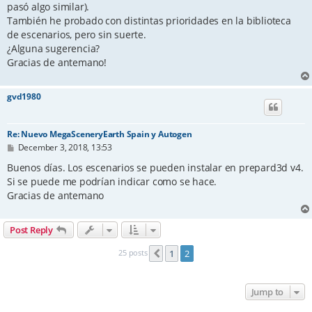
pasó algo similar).
También he probado con distintas prioridades en la biblioteca
de escenarios, pero sin suerte.
¿Alguna sugerencia?
Gracias de antemano!
gvd1980
Re: Nuevo MegaSceneryEarth Spain y Autogen
P
December 3, 2018, 13:53
o
s
Buenos días. Los escenarios se pueden instalar en prepard3d v4.
t
Si se puede me podrían indicar como se hace.
Gracias de antemano
Post Reply
25 posts
1
2
Previous
Jump to