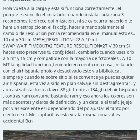
o
s
Hola vuelta a la carga y esta si funciona correctamente , el
t
porque es sencillo el instalador cuando instala cada zona 3
recordemos te ofrece optimización , ni se os ocurra hacerlo o te
hara un estropicio en el fsx.cfg , hacer a mano solamente el
cambio de resolución por la recomendada en el manual esto es..
10 mt y 30 cm MESH_RESOLUTION=22 // 10 mt
SWAP_WAIT_TIMEOUT=2 TEXTURE_RESOLUTION=27 // 30 cm Si
haces esto preservas tu confg ideal , cambiarlo cuando uses orb
a 5 mt y 15 cm y compatible con la mayoria de fotoreales . A 10
MT la agilidad funciona ,teniendo en cuenta una cosa ,instalado
con el airhispania photo y desactivado este via biblioteca ,
siempre y cuando te sobre sitio ,si te convence ya puedes quitar
air hispania. esta vez a sido en plan salvaje sin desfragmentar , y
aun asi satisfactorio a favor 88 gb frente a 134 gb del air hispania
, contras ram consume bastante ram y eso ahora los colores son
más decentes y claros de definición , y un detalle el trafic jejeje
por vias excelente esi dependiendo del pc ajustar el tanto por
ciento de el. Mis capturillas esta vez la misma zona valles
occidental Bcn