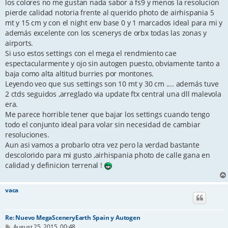
los colores no me gustan nada sabor a fs9 y menos la resolucion
pierde calidad notoria frente al querido photo de airhispania 5
mt y 15 cm y con el night env base 0 y 1 marcados ideal para mi y
además excelente con los scenerys de orbx todas las zonas y
airports.
Si uso estos settings con el mega el rendmiento cae
espectacularmente y ojo sin autogen puesto, obviamente tanto a
baja como alta altitud burries por montones.
Leyendo veo que sus settings son 10 mt y 30 cm .... además tuve
2 ctds seguidos ,arreglado via update ftx central una dll malevola
era.
Me parece horrible tener que bajar los settings cuando tengo
todo el conjunto ideal para volar sin necesidad de cambiar
resoluciones.
Aun asi vamos a probarlo otra vez pero la verdad bastante
descolorido para mi gusto ,airhispania photo de calle gana en
calidad y definicion terrenal !
vaca
Re: Nuevo MegaSceneryEarth Spain y Autogen
P
August 25, 2015, 00:48