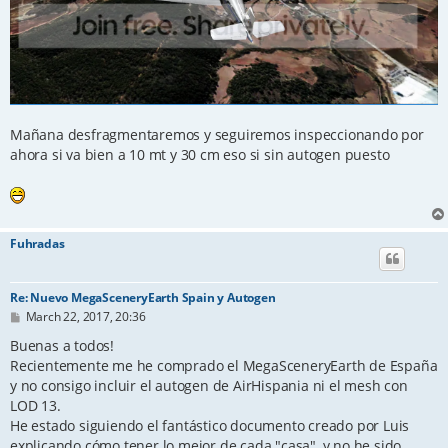
Mañana desfragmentaremos y seguiremos inspeccionando por
ahora si va bien a 10 mt y 30 cm eso si sin autogen puesto
Fuhradas
Re: Nuevo MegaSceneryEarth Spain y Autogen
P
March 22, 2017, 20:36
o
s
Buenas a todos!
t
Recientemente me he comprado el MegaSceneryEarth de España
y no consigo incluir el autogen de AirHispania ni el mesh con
LOD 13.
He estado siguiendo el fantástico documento creado por Luis
explicando cómo tener lo mejor de cada "casa", y no he sido