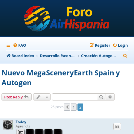
FAQ
Register
Login
S
Board index
Desarrollo Escenarios
Creación Autogen para FSX
e
Nuevo MegaSceneryEarth Spain y
a
Autogen
r
c
Search
Advanced s
Post Reply
h
25 posts
1
2
Previous
Zorley
Aprendiz