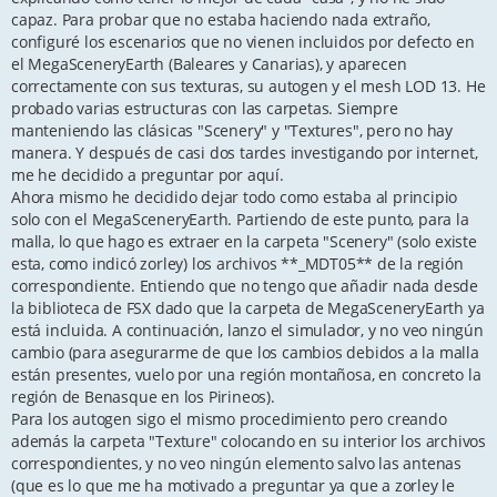
capaz. Para probar que no estaba haciendo nada extraño,
configuré los escenarios que no vienen incluidos por defecto en
el MegaSceneryEarth (Baleares y Canarias), y aparecen
correctamente con sus texturas, su autogen y el mesh LOD 13. He
probado varias estructuras con las carpetas. Siempre
manteniendo las clásicas "Scenery" y "Textures", pero no hay
manera. Y después de casi dos tardes investigando por internet,
me he decidido a preguntar por aquí.
Ahora mismo he decidido dejar todo como estaba al principio
solo con el MegaSceneryEarth. Partiendo de este punto, para la
malla, lo que hago es extraer en la carpeta "Scenery" (solo existe
esta, como indicó zorley) los archivos **_MDT05** de la región
correspondiente. Entiendo que no tengo que añadir nada desde
la biblioteca de FSX dado que la carpeta de MegaSceneryEarth ya
está incluida. A continuación, lanzo el simulador, y no veo ningún
cambio (para asegurarme de que los cambios debidos a la malla
están presentes, vuelo por una región montañosa, en concreto la
región de Benasque en los Pirineos).
Para los autogen sigo el mismo procedimiento pero creando
además la carpeta "Texture" colocando en su interior los archivos
correspondientes, y no veo ningún elemento salvo las antenas
(que es lo que me ha motivado a preguntar ya que a zorley le