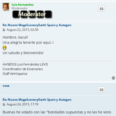
luis-fernandez
Moderador
Re: Nuevo MegaSceneryEarth Spain y Autogen
P
August 22, 2015, 02:59
o
s
Hombre..Vaca!!
t
Una alegría tenerte por aquí..!
Un saludo y bienvenido!
AHS8553 Luis Fernández LEVD
Coordinador de Escenarios
Staff AirHispania
vaca
Re: Nuevo MegaSceneryEarth Spain y Autogen
P
August 24, 2015, 17:19
o
s
Buenas he volado con las "bondades supuestas y no las he visto
t