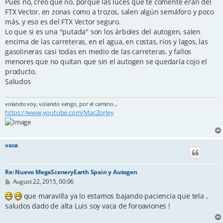
Pues no, creo que no, porque las luces que te comenté eran del
FTX Vector, en zonas como a trozos, salen algún semáforo y poco
más, y eso es del FTX Vector seguro.
Lo que si es una "putada" son los árboles del autogen, salen
encima de las carreteras, en el agua, en costas, ríos y lagos, las
gasolineras casi todas en medio de las carreteras, y fallos
menores que no quitan que sin el autogen se quedaría cojo el
producto.
Saludos
volando voy, volando vengo, por el camino...
https://www.youtube.com/MacZorley
vaca
Re: Nuevo MegaSceneryEarth Spain y Autogen
P
August 22, 2015, 00:06
o
s
que maravilla ya lo estamos bajando paciencia que tela ,
t
saludos dado de alta Luis soy vaca de foroaviones !