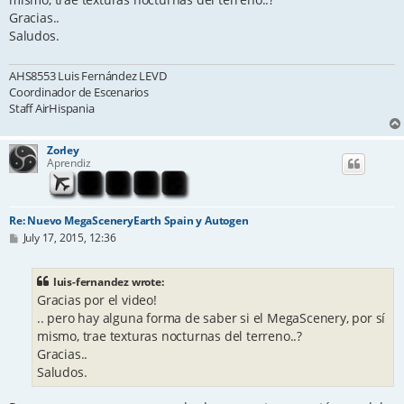
Gracias..
Saludos.
AHS8553 Luis Fernández LEVD
Coordinador de Escenarios
Staff AirHispania
Zorley
Aprendiz
Re: Nuevo MegaSceneryEarth Spain y Autogen
P
July 17, 2015, 12:36
o
s
t
luis-fernandez wrote:
Gracias por el video!
.. pero hay alguna forma de saber si el MegaScenery, por sí
mismo, trae texturas nocturnas del terreno..?
Gracias..
Saludos.