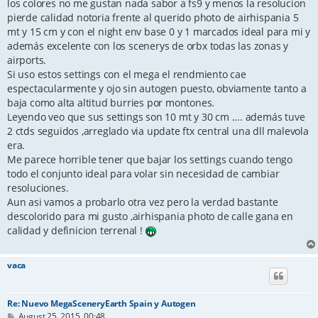
los colores no me gustan nada sabor a fs9 y menos la resolucion
pierde calidad notoria frente al querido photo de airhispania 5
mt y 15 cm y con el night env base 0 y 1 marcados ideal para mi y
además excelente con los scenerys de orbx todas las zonas y
airports.
Si uso estos settings con el mega el rendmiento cae
espectacularmente y ojo sin autogen puesto, obviamente tanto a
baja como alta altitud burries por montones.
Leyendo veo que sus settings son 10 mt y 30 cm .... además tuve
2 ctds seguidos ,arreglado via update ftx central una dll malevola
era.
Me parece horrible tener que bajar los settings cuando tengo
todo el conjunto ideal para volar sin necesidad de cambiar
resoluciones.
Aun asi vamos a probarlo otra vez pero la verdad bastante
descolorido para mi gusto ,airhispania photo de calle gana en
calidad y definicion terrenal !
vaca
Re: Nuevo MegaSceneryEarth Spain y Autogen
P
August 25, 2015, 00:48