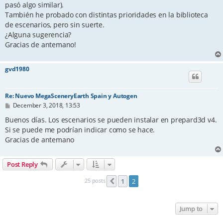
pasó algo similar).
También he probado con distintas prioridades en la biblioteca
de escenarios, pero sin suerte.
¿Alguna sugerencia?
Gracias de antemano!
gvd1980
Re: Nuevo MegaSceneryEarth Spain y Autogen
P
December 3, 2018, 13:53
o
s
Buenos días. Los escenarios se pueden instalar en prepard3d v4.
t
Si se puede me podrían indicar como se hace.
Gracias de antemano
Post Reply
25 posts
1
2
Previous
Jump to