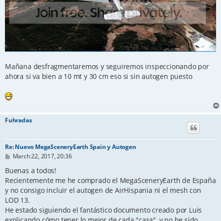
Mañana desfragmentaremos y seguiremos inspeccionando por
ahora si va bien a 10 mt y 30 cm eso si sin autogen puesto
Fuhradas
Re: Nuevo MegaSceneryEarth Spain y Autogen
P
March 22, 2017, 20:36
o
s
Buenas a todos!
t
Recientemente me he comprado el MegaSceneryEarth de España
y no consigo incluir el autogen de AirHispania ni el mesh con
LOD 13.
He estado siguiendo el fantástico documento creado por Luis
explicando cómo tener lo mejor de cada "casa", y no he sido