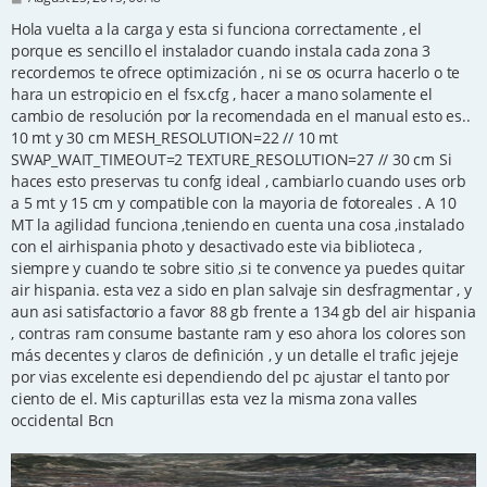
o
s
Hola vuelta a la carga y esta si funciona correctamente , el
t
porque es sencillo el instalador cuando instala cada zona 3
recordemos te ofrece optimización , ni se os ocurra hacerlo o te
hara un estropicio en el fsx.cfg , hacer a mano solamente el
cambio de resolución por la recomendada en el manual esto es..
10 mt y 30 cm MESH_RESOLUTION=22 // 10 mt
SWAP_WAIT_TIMEOUT=2 TEXTURE_RESOLUTION=27 // 30 cm Si
haces esto preservas tu confg ideal , cambiarlo cuando uses orb
a 5 mt y 15 cm y compatible con la mayoria de fotoreales . A 10
MT la agilidad funciona ,teniendo en cuenta una cosa ,instalado
con el airhispania photo y desactivado este via biblioteca ,
siempre y cuando te sobre sitio ,si te convence ya puedes quitar
air hispania. esta vez a sido en plan salvaje sin desfragmentar , y
aun asi satisfactorio a favor 88 gb frente a 134 gb del air hispania
, contras ram consume bastante ram y eso ahora los colores son
más decentes y claros de definición , y un detalle el trafic jejeje
por vias excelente esi dependiendo del pc ajustar el tanto por
ciento de el. Mis capturillas esta vez la misma zona valles
occidental Bcn