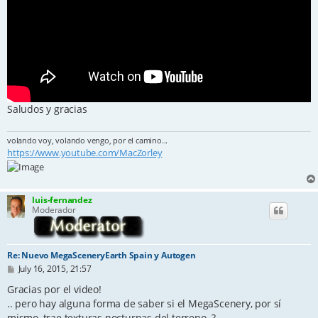
Saludos y gracias
volando voy, volando vengo, por el camino...
https://www.youtube.com/MacZorley
luis-fernandez
Moderador
Re: Nuevo MegaSceneryEarth Spain y Autogen
P
July 16, 2015, 21:57
o
s
Gracias por el video!
t
.. pero hay alguna forma de saber si el MegaScenery, por sí
mismo, trae texturas nocturnas del terreno..?