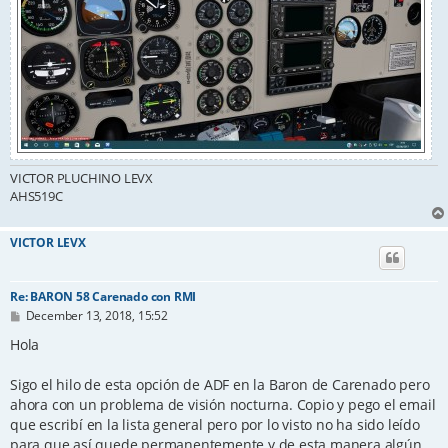
VICTOR PLUCHINO LEVX
AHS519C
VICTOR LEVX
Re: BARON 58 Carenado con RMI
P
December 13, 2018, 15:52
o
s
Hola
t
Sigo el hilo de esta opción de ADF en la Baron de Carenado pero
ahora con un problema de visión nocturna. Copio y pego el email
que escribí en la lista general pero por lo visto no ha sido leído
para que así quede permanentemente y de esta manera algún