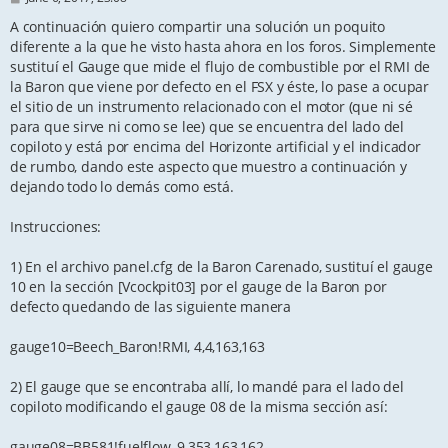
o
s
A continuación quiero compartir una solución un poquito
t
diferente a la que he visto hasta ahora en los foros. Simplemente
sustituí el Gauge que mide el flujo de combustible por el RMI de
la Baron que viene por defecto en el FSX y éste, lo pase a ocupar
el sitio de un instrumento relacionado con el motor (que ni sé
para que sirve ni como se lee) que se encuentra del lado del
copiloto y está por encima del Horizonte artificial y el indicador
de rumbo, dando este aspecto que muestro a continuación y
dejando todo lo demás como está.
Instrucciones:
1) En el archivo panel.cfg de la Baron Carenado, sustituí el gauge
10 en la sección [Vcockpit03] por el gauge de la Baron por
defecto quedando de las siguiente manera
gauge10=Beech_Baron!RMI, 4,4,163,163
2) El gauge que se encontraba allí, lo mandé para el lado del
copiloto modificando el gauge 08 de la misma sección así:
gauge08=BB581!fuelflow, 9,353,163,162