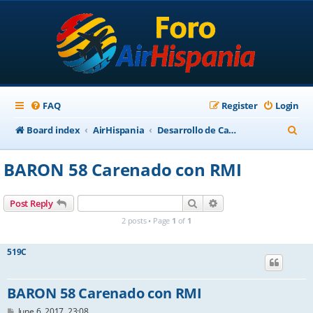
FAQ
Register
Login
S
Board index
AirHispania
Desarrollo de Cabinas y Paneles
e
BARON 58 Carenado con RMI
a
r
Search
Advanced search
Post Reply
c
2 posts • Page
1
of
1
h
519C
BARON 58 Carenado con RMI
P
June 6, 2017, 23:08