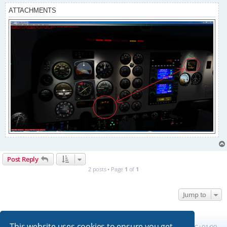
ATTACHMENTS
Post Reply
2 posts • Page
1
of
1
Jump to
This website uses cookies to ensure you get
Board index
All times are
UTC+01:00