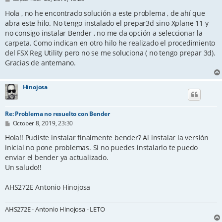
o
s
Hola , no he encontrado solución a este problema , de ahí que
t
abra este hilo. No tengo instalado el prepar3d sino Xplane 11 y
no consigo instalar Bender , no me da opción a seleccionar la
carpeta. Como indican en otro hilo he realizado el procedimiento
del FSX Reg Utility pero no se me soluciona ( no tengo prepar 3d).
Gracias de antemano.
Hinojosa
Re: Problema no resuelto con Bender
P
October 8, 2019, 23:30
o
s
Hola!! Pudiste instalar finalmente bender? Al instalar la versión
t
inicial no pone problemas. Si no puedes instalarlo te puedo
enviar el bender ya actualizado.
Un saludo!!
AHS272E Antonio Hinojosa
AHS272E - Antonio Hinojosa - LETO