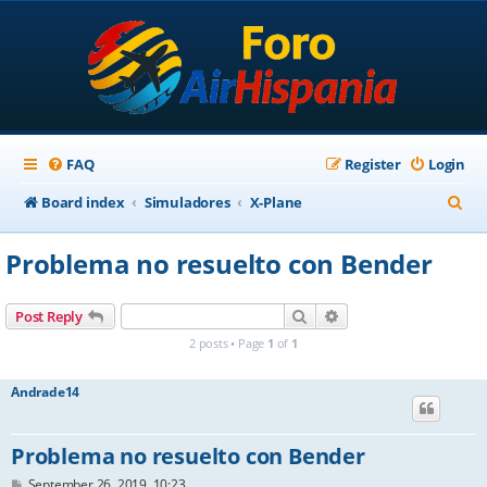
FAQ
Register
Login
S
Board index
Simuladores
X-Plane
e
Problema no resuelto con Bender
a
r
Search
Advanced search
Post Reply
c
2 posts • Page
1
of
1
h
Andrade14
Problema no resuelto con Bender
P
September 26, 2019, 10:23