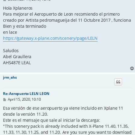
o
s
Hola Xplaneros
t
Para mejorar el Aeropuerto de Leon recomiendo el primero
creado por Artista pedromagueija del 11 Octubre 2017 , funciona
Bien y esta terminado
en lace
https://gateway.x-plane.com/scenery/page/LELN
Saludos
Abel Graullera
AHS487E LEAL
jrm_ahs
Re: Aeropuerto LELN LEON
P
April 15, 2020, 10:10
o
s
Esa versión de ese aeropuerto ya viene incluido en Xplane 11
t
desde la versión 11.20.
Este es el mensaje que sale al iniciar la descarga:
"This scenery pack is already included with X-Plane 11.40, 11.35,
11.33, 11.30, 11.25, and 11.20. Are you sure you want to download