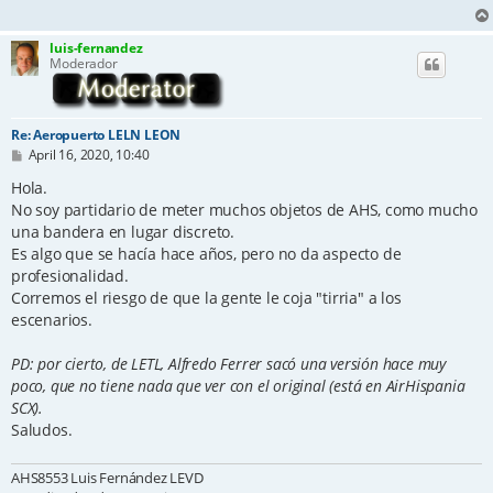
luis-fernandez
Moderador
Re: Aeropuerto LELN LEON
P
April 16, 2020, 10:40
o
s
Hola.
t
No soy partidario de meter muchos objetos de AHS, como mucho
una bandera en lugar discreto.
Es algo que se hacía hace años, pero no da aspecto de
profesionalidad.
Corremos el riesgo de que la gente le coja "tirria" a los
escenarios.
PD: por cierto, de LETL, Alfredo Ferrer sacó una versión hace muy
poco, que no tiene nada que ver con el original (está en AirHispania
SCX).
Saludos.
AHS8553 Luis Fernández LEVD