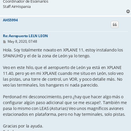
Coordinador de Escenarios
Staff AirHispania
AHS5994
Re: Aeropuerto LELN LEON
P
May 8, 2020, 07:48
o
s
Hola. Soy totalmente novato en XPLANE 11, estoy instalando los
t
SPAINUHD y el de la zona de León ya lo tengo.
Veo en este hilo, que el aeropuerto de León ya está en XPLANE
11.40, pero yo en mi XPLANE cuando me situo en León, solo veo
las pistas, una torre de control, un VOR, y poco detalle más. No
veo las terminales, los hangares ni nada parecido.
Perdonad mi desconocimiento, pero ¿hay que hacer algo más o
configurar algún paso adicional que se me escape?. También me
pasa lo mismo con LEAS (Asturias) Veo unos magníficos aviones
estacionados en plataforma, pero no hay terminales, solo pistas.
Gracias por la ayuda.