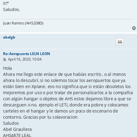
it?"
Saludos,
Juan Ramos (AHS208D)
abelgb
Re: Aeropuerto LELN LEON
P
April 16, 2020, 10:04
o
s
Hola
t
Ahora me llego este enlace de que habías escrito , o al menos
ahora lo descubrí, si no solemos tocar los aeropuertos que ya
están bien en Xplane. eso no significa que si están obsoletos los
mejoremos por uso o por tratar de personalizarlos a la compañia
con algún hangar o objetos de AHS estos dejamos libre a que se
descarguen o no. ejenplo el LETL donde era pobre y colocamos
carteles en el hangar y le damos un poco de escenario de
contorno. Gracias por tu colavoracion
Saludos
Abel Graullera
AHS487E LEAL