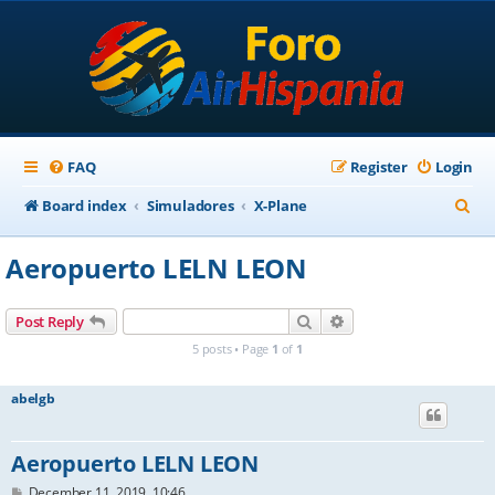
FAQ
Register
Login
S
Board index
Simuladores
X-Plane
e
Aeropuerto LELN LEON
a
r
Search
Advanced search
Post Reply
c
5 posts • Page
1
of
1
h
abelgb
Aeropuerto LELN LEON
P
December 11, 2019, 10:46