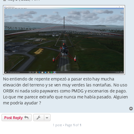
o
s
t
No entiendo de repente empezó a pasar esto hay mucha
elevación del terreno y se ven muy verdes las nontañas. No uso
ORBX ni nada solo paywares como PMDG y escenarios de pago.
Lo que me parece extraño que nunca me había pasado. Alguien
me podría ayudar ?
Post Reply
1 post • Page
1
of
1