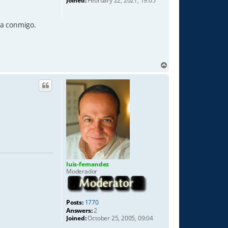
Joined:
February 22, 2021, 19:05
ta conmigo.
T
o
p
luis-fernandez
Moderador
Posts:
1770
Answers:
2
Joined:
October 25, 2005, 09:04