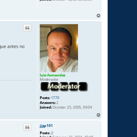
T
o
p
rque antes no
luis-fernandez
Moderador
Posts:
1770
Answers:
2
Joined:
October 25, 2005, 09:04
T
o
p
jjgp101
Posts:
2