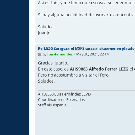
s
Así es Luis, y me temo que eso va a suceder muchas
t
Si hay alguna posibilidad de ayudarte a encontra
Saludos
Juanjo
Re: LEZG Zaragoza: el MSFS casca al situarnos en plataf
P
by
luis-fernandez
»
May 30, 2021, 22:14
o
s
Gracias, Juanjo.
t
En este caso, es
AHS9083 Alfredo Ferrer LEZG
el 
Pero no acostumbra a visitar el Foro.
Saludos.
AHS8553 Luis Fernández LEVD
Coordinador de Escenarios
Staff AirHispania