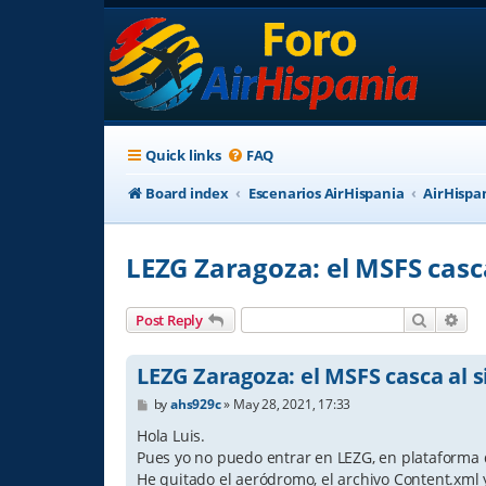
Quick links
FAQ
Board index
Escenarios AirHispania
AirHispa
LEZG Zaragoza: el MSFS casc
Search
Adv
Post Reply
LEZG Zaragoza: el MSFS casca al 
P
by
ahs929c
»
May 28, 2021, 17:33
o
s
Hola Luis.
t
Pues yo no puedo entrar en LEZG, en plataforma 
He quitado el aeródromo, el archivo Content.xml 