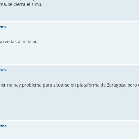
a, se cierra el simu.
orma
olverlas a instalar.
orma
poner no hay problema para situarse en plataforma de Zaragoza, pero c
orma