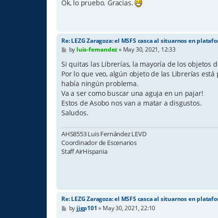
s
Ok, lo pruebo. Gracias.
t
Re: LEZG Zaragoza: el MSFS casca al situarnos en plataf
P
by
luis-fernandez
»
May 30, 2021, 12:33
o
s
Si quitas las Librerías, la mayoría de los objetos 
t
Por lo que veo, algún objeto de las Librerías es
había ningún problema.
Va a ser como buscar una aguja en un pajar!
Estos de Asobo nos van a matar a disgustos.
Saludos.
AHS8553 Luis Fernández LEVD
Coordinador de Escenarios
Staff AirHispania
Re: LEZG Zaragoza: el MSFS casca al situarnos en plataf
P
by
jjgp101
»
May 30, 2021, 22:10
o