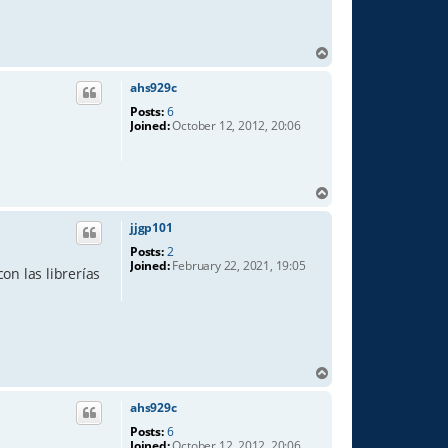
T
o
p
ahs929c
Posts:
6
Joined:
October 12, 2012, 20:06
T
o
p
jjgp101
Posts:
2
Joined:
February 22, 2021, 19:05
on las librerías
T
o
p
ahs929c
Posts:
6
Joined:
October 12, 2012, 20:06