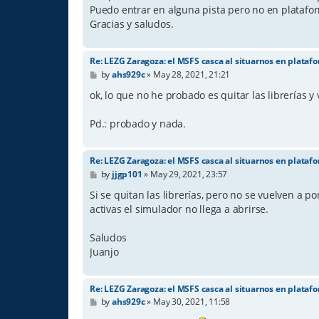
Puedo entrar en alguna pista pero no en plataform
Gracias y saludos.
Re: LEZG Zaragoza: el MSFS casca al situarnos en plataf
P
by
ahs929c
»
May 28, 2021, 21:21
o
s
ok, lo que no he probado es quitar las librerías y v
t
Pd.: probado y nada.
Re: LEZG Zaragoza: el MSFS casca al situarnos en plataf
P
by
jjgp101
»
May 29, 2021, 23:57
o
s
Si se quitan las librerías, pero no se vuelven a 
t
activas el simulador no llega a abrirse.
Saludos
Juanjo
Re: LEZG Zaragoza: el MSFS casca al situarnos en plataf
P
by
ahs929c
»
May 30, 2021, 11:58
o