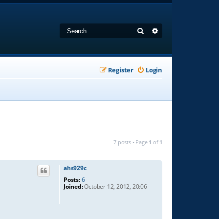
Search
Advanced search
Register
Login
7 posts • Page
1
of
1
ahs929c
Posts:
6
Joined:
October 12, 2012, 20:06