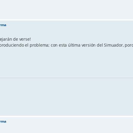
orma
dejarán de verse!
tá produciendo el problema; con esta última versión del Simuador, po
orma