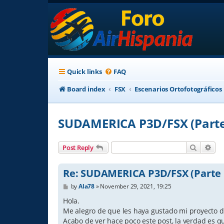
Quick links
FAQ
Board index
FSX
Escenarios Ortofotográficos
SUDAMERICA P3D/FSX (Parte 
Search
Adv
Post Reply
Re: SUDAMERICA P3D/FSX (Parte 1
P
by
Ala78
»
November 29, 2021, 19:25
o
s
Hola.
t
Me alegro de que les haya gustado mi proyecto de
Acabo de ver hace poco este post, la verdad es 