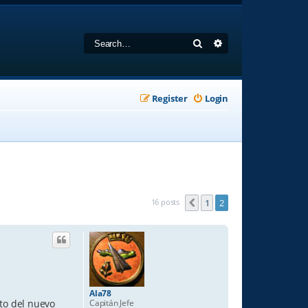
Search
Advanced search
Register
Login
16 posts
1
2
Previous
Ala78
Capitán Jefe
to del nuevo