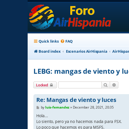
Quick links
FAQ
Board index
Escenarios AirHispania
AirHispa
LEBG: mangas de viento y lu
Search
Advanc
Locked
Re: Mangas de viento y luces
P
by
luis-fernandez
»
December 28, 2021, 20:35
o
s
Hola...
t
Lo siento, pero ya no hacemos nada para FSX.
Lo poco que hacemos es para MSFS.