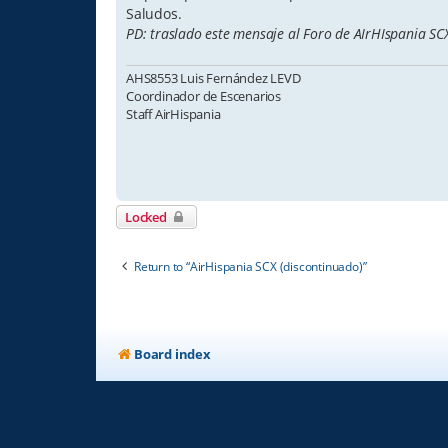
Saludos.
PD: traslado este mensaje al Foro de AIrHIspania SC
AHS8553 Luis Fernández LEVD
Coordinador de Escenarios
Staff AirHispania
Locked
Return to “AirHispania SCX (discontinuado)”
Board index