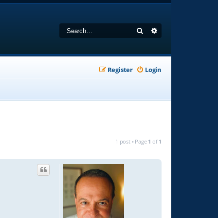
Search
Advanced search
Register
Login
1 post • Page
1
of
1