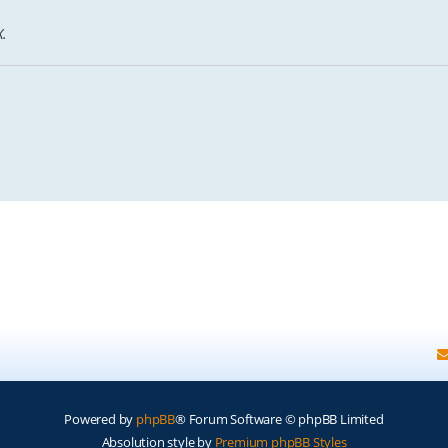
X.
Powered by
phpBB
® Forum Software © phpBB Limited
Absolution style by
Premium phpBB Styles