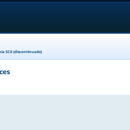
nia SCX (discontinuado)
ces
ed search