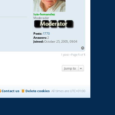
luis-fernandez
Moderador
Posts:
1770
Answers:
2
Joined:
October 25, 2005, 09:04
T
o
1 post • Page
1
of
1
p
Jump to
Contact us
Delete cookies
All times are
UTC+01:00