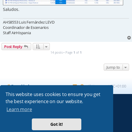
Saludos.
AHS8553 Luis Fernández LEVD
Coordinador de Escenarios
Staff AirHispania
Post Reply
14 posts • Page
1
of
1
Jump to
Board index
All times are
UTC+01:00
This website uses cookies to ensure you get
the best experience on our website.
Powered by
phpBB
® Forum Software © phpBB Limited
Learn more
Absolution style by
Premium phpBB Styles
Got it!
Privacy
|
Terms