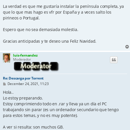
La verdad es que me gustaría instalar la península completa, ya
que lo que mas hago es vfr por España y a veces salto los
pirineos o Portugal.
Espero que no sea demasiada molestia.
Gracias anticipadas y te deseo una Feliz Navidad.
luis-fernandez
Moderador
Re: Descarga por Torrent
P
December 24, 2021, 11:23
o
s
Hola..
t
Lo estoy preparando.
Estoy comprimiendo todo en .rar y lleva ya un día el PC
trabajando sin parar (es un ordenador secundario que tengo
para estos temas, y no es muy potente).
A ver si resulta: son muchos GB.