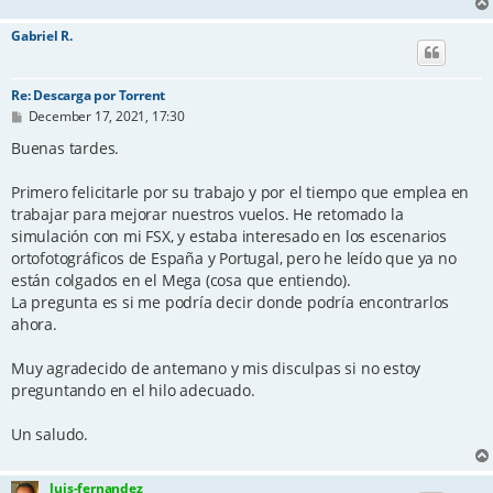
Gabriel R.
Re: Descarga por Torrent
P
December 17, 2021, 17:30
o
s
Buenas tardes.
t
Primero felicitarle por su trabajo y por el tiempo que emplea en
trabajar para mejorar nuestros vuelos. He retomado la
simulación con mi FSX, y estaba interesado en los escenarios
ortofotográficos de España y Portugal, pero he leído que ya no
están colgados en el Mega (cosa que entiendo).
La pregunta es si me podría decir donde podría encontrarlos
ahora.
Muy agradecido de antemano y mis disculpas si no estoy
preguntando en el hilo adecuado.
Un saludo.
luis-fernandez