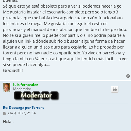
Buenas,
t
Sé que esto ya está obsoleto pero a ver si podemos hacer algo.
Me gustaría instalar el escenario completo pero solo tengo 3
provincias que me había descargado cuando aún funcionaban
los enlaces de mega. Me gustaría conseguir el resto de
provincias y el manual de instalación que también lo he perdido.
No sé si alguien me lo puede compartir, o si no podría pasarle a
alguien un link a dónde subirlo o buscar alguna forma de hacer
llegar a alguien un disco duro para copiarlo. Lo he probado por
torrent pero no hay nadie compartiendo. Yo vivo en barcelona y
tengo familia en Valencia así que aquí lo tendría más fácil…..a ver
si se puede hacer algo….
Gracias!!!!!
luis-fernandez
Moderador
Re: Descarga por Torrent
P
July 9, 2022, 21:34
o
s
Hola..
t