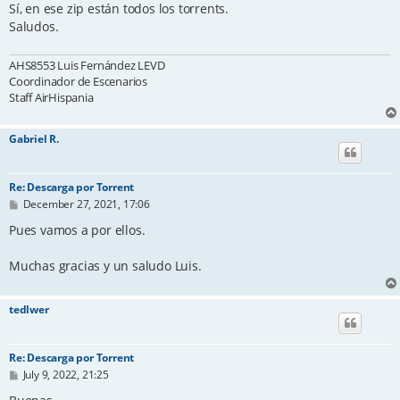
t
Sí, en ese zip están todos los torrents.
Saludos.
AHS8553 Luis Fernández LEVD
Coordinador de Escenarios
Staff AirHispania
Gabriel R.
Re: Descarga por Torrent
P
December 27, 2021, 17:06
o
s
Pues vamos a por ellos.
t
Muchas gracias y un saludo Luis.
tedlwer
Re: Descarga por Torrent
P
July 9, 2022, 21:25
o
s