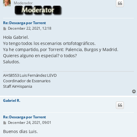
Moderador
Re: Descarga por Torrent
P
December 22, 2021, 12:18
o
s
Hola Gabriel.
t
Yo tengo todos los escenarios ortofotográficos.
Ya he compartido, por Torrent: Palencia, Burgos y Madrid.
Quieres alguno en especial? o todos?
Saludos.
AHS8553 Luis Fernández LEVD
Coordinador de Escenarios
Staff AirHispania
Gabriel R.
Re: Descarga por Torrent
P
December 24, 2021, 09:01
o
s
Buenos días Luis.
t