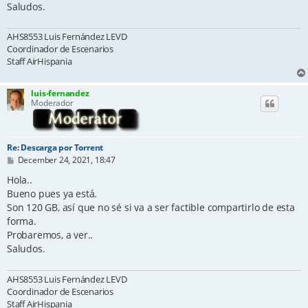
Saludos.
AHS8553 Luis Fernández LEVD
Coordinador de Escenarios
Staff AirHispania
luis-fernandez
Moderador
Re: Descarga por Torrent
P
December 24, 2021, 18:47
o
s
Hola..
t
Bueno pues ya está.
Son 120 GB, así que no sé si va a ser factible compartirlo de esta
forma.
Probaremos, a ver..
Saludos.
AHS8553 Luis Fernández LEVD
Coordinador de Escenarios
Staff AirHispania