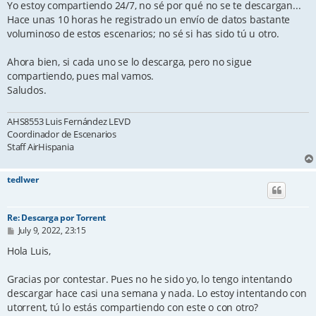
Yo estoy compartiendo 24/7, no sé por qué no se te descargan...
Hace unas 10 horas he registrado un envío de datos bastante
voluminoso de estos escenarios; no sé si has sido tú u otro.
Ahora bien, si cada uno se lo descarga, pero no sigue
compartiendo, pues mal vamos.
Saludos.
AHS8553 Luis Fernández LEVD
Coordinador de Escenarios
Staff AirHispania
tedlwer
Re: Descarga por Torrent
P
July 9, 2022, 23:15
o
s
Hola Luis,
t
Gracias por contestar. Pues no he sido yo, lo tengo intentando
descargar hace casi una semana y nada. Lo estoy intentando con
utorrent, tú lo estás compartiendo con este o con otro?