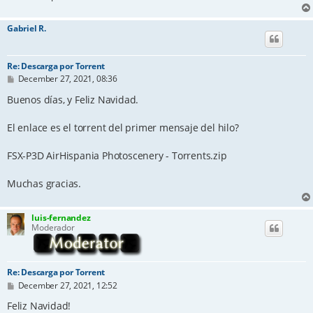
Gabriel R.
Re: Descarga por Torrent
P
December 27, 2021, 08:36
o
s
Buenos días, y Feliz Navidad.
t
El enlace es el torrent del primer mensaje del hilo?
FSX-P3D AirHispania Photoscenery - Torrents.zip
Muchas gracias.
luis-fernandez
Moderador
Re: Descarga por Torrent
P
December 27, 2021, 12:52
o
s
Feliz Navidad!