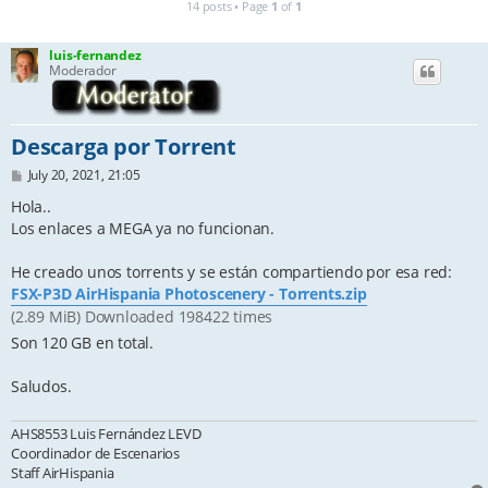
14 posts • Page
1
of
1
luis-fernandez
Moderador
Descarga por Torrent
P
July 20, 2021, 21:05
o
s
Hola..
t
Los enlaces a MEGA ya no funcionan.
He creado unos torrents y se están compartiendo por esa red:
FSX-P3D AirHispania Photoscenery - Torrents.zip
(2.89 MiB) Downloaded 198422 times
Son 120 GB en total.
Saludos.
AHS8553 Luis Fernández LEVD
Coordinador de Escenarios
Staff AirHispania