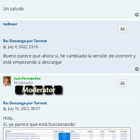
Un saludo
tedlwer
Re: Descarga por Torrent
P
July 9, 2022, 23:16
o
s
Bueno parece que ahora si, he cambiado la versión de utorrent y
t
está empezando a descargar
luis-fernandez
Moderador
Re: Descarga por Torrent
P
July 10, 2022, 00:07
o
s
Hola..
t
Sí, ya parece que está funcionando: