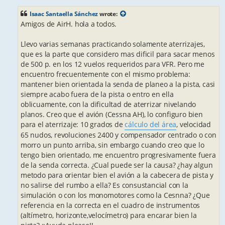
s
t
Isaac Santaella Sánchez
wrote:
Amigos de AirH. hola a todos.
Llevo varias semanas practicando solamente aterrizajes,
que es la parte que considero mas dificil para sacar menos
de 500 p. en los 12 vuelos requeridos para VFR. Pero me
encuentro frecuentemente con el mismo problema:
mantener bien orientada la senda de planeo a la pista, casi
siempre acabo fuera de la pista o entro en ella
oblicuamente, con la dificultad de aterrizar nivelando
planos. Creo que el avión (Cessna AH), lo configuro bien
para el aterrizaje: 10 grados de
cálculo del área
, velocidad
65 nudos, revoluciones 2400 y compensador centrado o con
morro un punto arriba, sin embargo cuando creo que lo
tengo bien orientado, me encuentro progresivamente fuera
de la senda correcta. ¿Cual puede ser la causa? ¿hay algun
metodo para orientar bien el avión a la cabecera de pista y
no salirse del rumbo a ella? Es consustancial con la
simulación o con los monomotores como la Cesnna? ¿Que
referencia en la correcta en el cuadro de instrumentos
(altímetro, horizonte,velocímetro) para encarar bien la