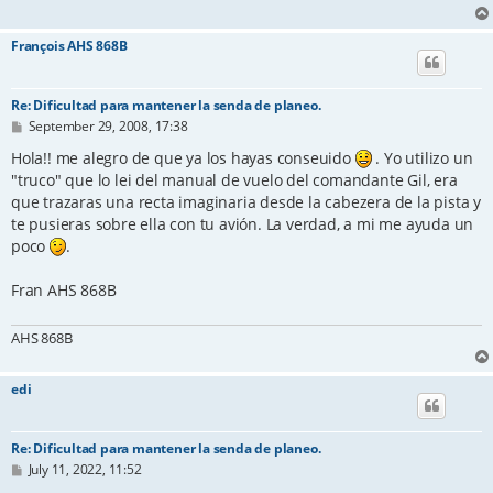
François AHS 868B
Re: Dificultad para mantener la senda de planeo.
P
September 29, 2008, 17:38
o
s
Hola!! me alegro de que ya los hayas conseuido
. Yo utilizo un
t
"truco" que lo lei del manual de vuelo del comandante Gil, era
que trazaras una recta imaginaria desde la cabezera de la pista y
te pusieras sobre ella con tu avión. La verdad, a mi me ayuda un
poco
.
Fran AHS 868B
AHS 868B
edi
Re: Dificultad para mantener la senda de planeo.
P
July 11, 2022, 11:52
o