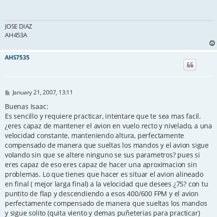
JOSE DIAZ
AH453A
AHS7535
P
January 21, 2007, 13:11
o
s
Buenas Isaac:
t
Es sencillo y requiere practicar, intentare que te sea mas facil.
¿eres capaz de mantener el avion en vuelo recto y nivelado, a una
velocidad constante, manteniendo altura, perfectamente
compensado de manera que sueltas los mandos y el avion sigue
volando sin que se altere ninguno se sus parametros? pues si
eres capaz de eso eres capaz de hacer una aproximacion sin
problemas. Lo que tienes que hacer es situar el avion alineado
en final ( mejor larga final) a la velocidad que desees ¿75? con tu
puntito de flap y descendiendo a esos 400/600 FPM y el avion
perfectamente compensado de manera que sueltas los mandos
y sigue solito (quita viento y demas puñeterias para practicar)