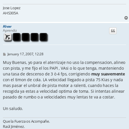
Jose Lopez
AHS305A
Alvar
Aprendiz
P
January 17, 2007, 12:28
o
s
Muy Buenas, yo para el aterrizaje no uso la compensacion, alineo
t
con pista, y me fijo el los PAPI , VAsi o lo que tenga, manteniendo
una tasa de descenso de 3 ò 4 fps, corrigiendo
muy suavemente
con el timon de cola. LA velocidad llegado a pista 75 Kias y nada
mas pasar el unbral de pista motor a ralenti, cuando haces la
recogida ya estas a velocidad optima de toma. Si intentas alinear
pasado de rumbo o a velocidades muy lentas te va a costar.
Un saludo.
Que la Fuerza os Acompañe.
Raúl Jiménez.