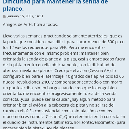
Dificultad para mantener la senda de
planeo.
P
January 15, 2007, 14:31
o
s
Amigos de AirH. hola a todos.
t
Llevo varias semanas practicando solamente aterrizajes, que es
la parte que considero mas dificil para sacar menos de 500 p. en
los 12 vuelos requeridos para VFR. Pero me encuentro
frecuentemente con el mismo problema: mantener bien
orientada la senda de planeo a la pista, casi siempre acabo fuera
de la pista o entro en ella oblicuamente, con la dificultad de
aterrizar nivelando planos. Creo que el avión (Cessna AH), lo
configuro bien para el aterrizaje: 10 grados de flap, velocidad 65
nudos, revoluciones 2400 y compensador centrado o con morro
un punto arriba, sin embargo cuando creo que lo tengo bien
orientado, me encuentro progresivamente fuera de la senda
correcta. ¿Cual puede ser la causa? ¿hay algun metodo para
orientar bien el avión a la cabecera de pista y no salirse del
rumbo a ella? Es consustancial con la simulación o con los
monomotores como la Cesnna? ¿Que referencia en la correcta en
el cuadro de instrumentos (altímetro, horizonte,velocímetro) para
encarar bien la pista? ¡¡Ayuda please!!.