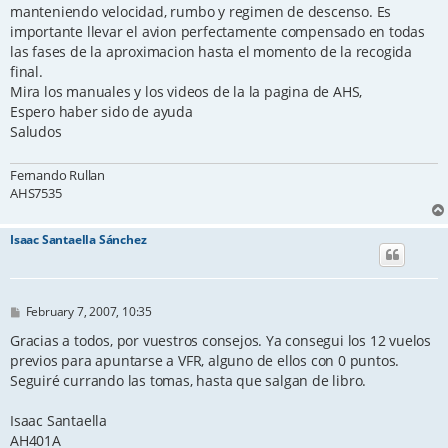
manteniendo velocidad, rumbo y regimen de descenso. Es
importante llevar el avion perfectamente compensado en todas
las fases de la aproximacion hasta el momento de la recogida
final.
Mira los manuales y los videos de la la pagina de AHS,
Espero haber sido de ayuda
Saludos
Fernando Rullan
AHS7535
Isaac Santaella Sánchez
P
February 7, 2007, 10:35
o
s
Gracias a todos, por vuestros consejos. Ya consegui los 12 vuelos
t
previos para apuntarse a VFR, alguno de ellos con 0 puntos.
Seguiré currando las tomas, hasta que salgan de libro.
Isaac Santaella
AH401A