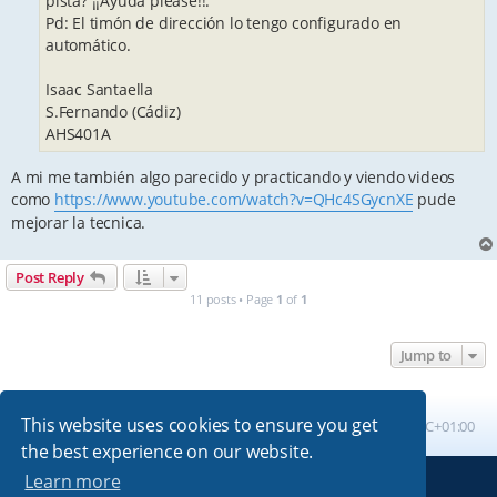
pista? ¡¡Ayuda please!!.
Pd: El timón de dirección lo tengo configurado en
automático.
Isaac Santaella
S.Fernando (Cádiz)
AHS401A
A mi me también algo parecido y practicando y viendo videos
como
https://www.youtube.com/watch?v=QHc4SGycnXE
pude
mejorar la tecnica.
Post Reply
11 posts • Page
1
of
1
Jump to
This website uses cookies to ensure you get
Board index
All times are
UTC+01:00
the best experience on our website.
Learn more