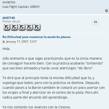
AHS8763
Ivao Flight Capitan: 209931
AHS7749
Primer oficial
Re: Dificultad para mantener la senda de planeo.
P
January 17, 2007, 12:57
o
s
Hola,
t
sólo animarte a que sigas practicando, que es la única manera
de conseguir hacerlo bien. Con la práctica acabarás "sintiendo"
que vas bien alineado y harás unos aterrizajes "de libro".
Te diré que al principio tenía la misma dificultad que tú, y
supongo que todos, pero con la práctica se domina. Después,
cuando pases a la Baron también te costará un poco acertar con
los virajes a final y aterrizar en el centro de la pista. Pero ahí
radica parte del encanto del aprendizaje.
Ya nos contarás tus avances con la Cessna.