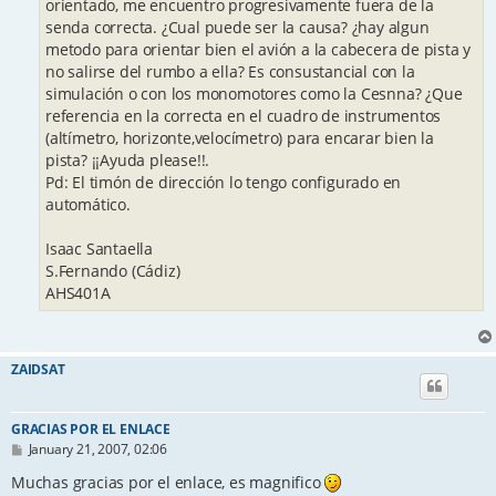
orientado, me encuentro progresivamente fuera de la
senda correcta. ¿Cual puede ser la causa? ¿hay algun
metodo para orientar bien el avión a la cabecera de pista y
no salirse del rumbo a ella? Es consustancial con la
simulación o con los monomotores como la Cesnna? ¿Que
referencia en la correcta en el cuadro de instrumentos
(altímetro, horizonte,velocímetro) para encarar bien la
pista? ¡¡Ayuda please!!.
Pd: El timón de dirección lo tengo configurado en
automático.
Isaac Santaella
S.Fernando (Cádiz)
AHS401A
ZAIDSAT
GRACIAS POR EL ENLACE
P
January 21, 2007, 02:06
o
s
Muchas gracias por el enlace, es magnifico
t