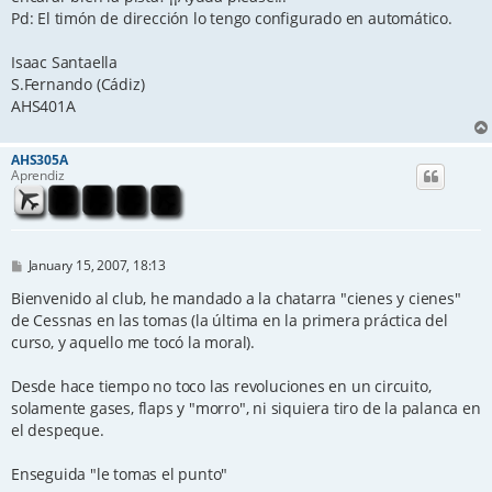
Pd: El timón de dirección lo tengo configurado en automático.
Isaac Santaella
S.Fernando (Cádiz)
AHS401A
AHS305A
Aprendiz
P
January 15, 2007, 18:13
o
s
Bienvenido al club, he mandado a la chatarra "cienes y cienes"
t
de Cessnas en las tomas (la última en la primera práctica del
curso, y aquello me tocó la moral).
Desde hace tiempo no toco las revoluciones en un circuito,
solamente gases, flaps y "morro", ni siquiera tiro de la palanca en
el despeque.
Enseguida "le tomas el punto"