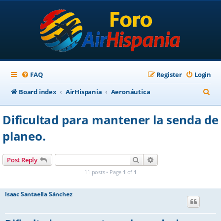
FAQ
Register
Login
S
Board index
AirHispania
Aeronáutica
e
Dificultad para mantener la senda de
a
planeo.
r
c
Search
Advanced search
Post Reply
h
11 posts • Page
1
of
1
Isaac Santaella Sánchez