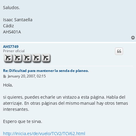
Saludos.
Isaac Santaella
Cádiz
AHS401A
AHS7749
Primer oficial
Re: Dificultad para mantener la senda de planeo.
P
January 20, 2007, 02:15
o
s
Hola,
t
si quieres, puedes echarle un vistazo a esta página. Habla del
aterrizaje. En otras páginas del mismo manual hay otros temas
interesantes.
Espero que te sirva.
http://inicia.es/de/vuelo/TCV2/TCV62.html