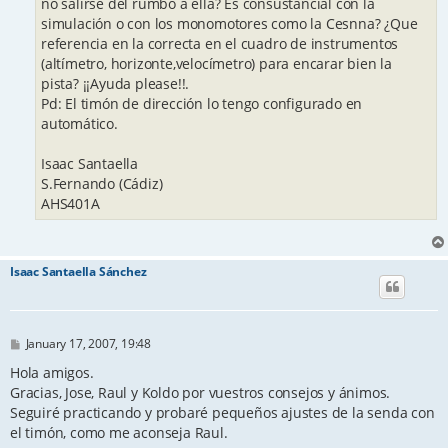
no salirse del rumbo a ella? Es consustancial con la
simulación o con los monomotores como la Cesnna? ¿Que
referencia en la correcta en el cuadro de instrumentos
(altímetro, horizonte,velocímetro) para encarar bien la
pista? ¡¡Ayuda please!!.
Pd: El timón de dirección lo tengo configurado en
automático.
Isaac Santaella
S.Fernando (Cádiz)
AHS401A
Isaac Santaella Sánchez
P
January 17, 2007, 19:48
o
s
Hola amigos.
t
Gracias, Jose, Raul y Koldo por vuestros consejos y ánimos.
Seguiré practicando y probaré pequeños ajustes de la senda con
el timón, como me aconseja Raul.