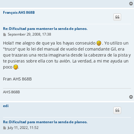
François AHS 868B
Re: Dificultad para mantener la senda de planeo.
P
September 29, 2008, 17:38
o
s
Hola!! me alegro de que ya los hayas conseuido
. Yo utilizo un
t
"truco" que lo lei del manual de vuelo del comandante Gil, era
que trazaras una recta imaginaria desde la cabezera de la pista y
te pusieras sobre ella con tu avión. La verdad, a mi me ayuda un
poco
.
Fran AHS 868B
AHS 868B
edi
Re: Dificultad para mantener la senda de planeo.
P
July 11, 2022, 11:52
o