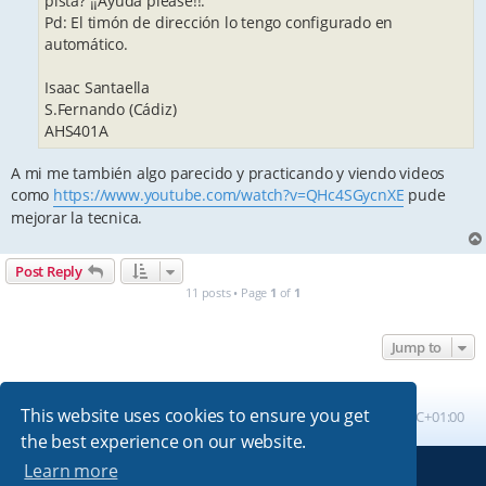
pista? ¡¡Ayuda please!!.
Pd: El timón de dirección lo tengo configurado en
automático.
Isaac Santaella
S.Fernando (Cádiz)
AHS401A
A mi me también algo parecido y practicando y viendo videos
como
https://www.youtube.com/watch?v=QHc4SGycnXE
pude
mejorar la tecnica.
Post Reply
11 posts • Page
1
of
1
Jump to
This website uses cookies to ensure you get
Board index
All times are
UTC+01:00
the best experience on our website.
Learn more