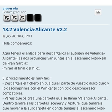
plquesada
Recluta graduado
13.2 Valencia-Alicante V2.2
P
July 20, 2014, 02:11
o
s
Hola compañeros:
t
Aquí tenéis el enlace para descargaros el autogen de Valencia-
Alicante (las dos provincias van juntas en el escenario Foto-Real
de Fran García):
(mirad al final del hilo).
El procedimiento es muy fácil:
- Descargáis el fichero en cualquier parte de vuestro disco duro y
lo descomprimís con el WinRar (o con otro descompresor
compatible).
- Veréis que os crea una carpeta que se llama 'Valencia-Alicante'.
Dentro tendréis las carpetas 'scenery' y 'texture' que tendréis
que mover a la subcarpeta en donde tengáis el escenario Foto-