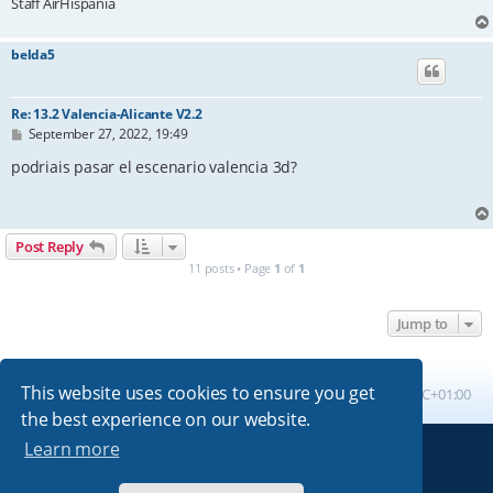
Staff AirHispania
belda5
Re: 13.2 Valencia-Alicante V2.2
P
September 27, 2022, 19:49
o
s
podriais pasar el escenario valencia 3d?
t
Post Reply
11 posts • Page
1
of
1
Jump to
This website uses cookies to ensure you get
Board index
All times are
UTC+01:00
the best experience on our website.
Learn more
Powered by
phpBB
® Forum Software © phpBB Limited
Absolution style by
Premium phpBB Styles