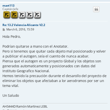
mart113
Capitán Jefe
Re: 13.2 Valencia-Alicante V2.2
P
March 6, 2016, 15:59
o
s
Hola Pedro,
t
Podrían quitarse a mano con el Anotator.
Pero si tenemos que quitar cada objeto mal posicionado y volver
a publicar el autogen, seía el cuento de nunca acabar.
Piensa que el autogen es un proyecto Global y los objetos son
generados automaticamente y posicionados con datos del
Instituto Geografico Nacional.
Hemos tenido la precaución durante el desarollo del proyecto de
eliminar los objetos que afectaban a lor aerodromos por ser un
tema vital.
Un Saludo
AHS444D Ramón Martinez LEBL