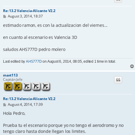
Re: 13.2 Valencia-Alicante V2.2
P
August 3, 2014, 18:37
o
s
estimado ramon, es con la actualizacion del viernes...
t
en cuanto al escenario es Valencia 3D
saludos AHS777D pedro molero
AHS777D
Last edited by
on August 6, 2014, 08:05, edited 1 time in total.
mart113
Capitán Jefe
Re: 13.2 Valencia-Alicante V2.2
P
August 4, 2014, 17:39
o
s
Hola Pedro,
t
Prueba tu el escenario porque yo no tengo el aerodromo y no
tengo claro hasta donde llegan los limites.