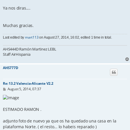
Ya nos diras....
Muchas gracias.
mart113
Last edited by
on August 27, 2014, 16:02, edited 1 time in total.
AHS444D Ramón Martinez LEBL
Staff AirHispania
AHS777D
Re: 13.2 Valencia-Alicante V2.2
P
August 5, 2014, 07:37
o
s
t
ESTIMADO RAMON .
adjunto foto de nuevo ya que os ha quedado una casa en la
plataforma Norte. ( el resto... lo habeis reparado )