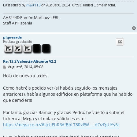
mart113
Last edited by
on August 6, 2014, 07:53, edited 1 time in total.
AHS444D Ramón Martinez LEBL
Staff AirHispania
plquesada
Recluta graduado
Re: 13.2 Valencia-Alicante V2.2
P
August 6, 2014, 05:08
o
s
Hola de nuevo a todos:
t
Como habréis podido ver (si habéis seguido los mensajes
anteriores), había algunos edificios en plataforma que ha habido
que demoler!!!
Por tanto, gracias Ramón y gracias Pedro, he vuelto a subir el
fichero al Mega y el enlace válido es éste:
https://mega.co.nz/#!jcUEhR6A!BbLT8Rz8W ... dOzPgUYy5c