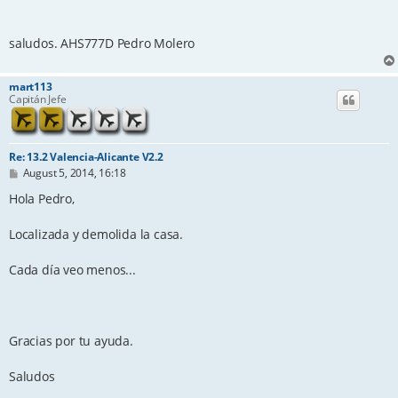
saludos. AHS777D Pedro Molero
mart113
Capitán Jefe
Re: 13.2 Valencia-Alicante V2.2
P
August 5, 2014, 16:18
o
s
Hola Pedro,
t
Localizada y demolida la casa.
Cada día veo menos...
Gracias por tu ayuda.
Saludos