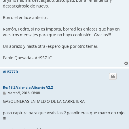
Si ya lo habíais descargado, disculpad, borrar el anterior y
descargároslo de nuevo.
Borro el enlace anterior.
Ramón, Pedro, si no os importa, borrad los enlaces que hay en
vuestros mensajes para que no haya confusión. Gracias!!!
Un abrazo y hasta otra (espero que por otro tema),
Pablo Quesada - AHS571C.
AHS777D
Re: 13.2 Valencia-Alicante V2.2
P
March 5, 2016, 08:08
o
s
GASOLINERAS EN MEDIO DE LA CARRETERA
t
paso captura para que veais las 2 gasolineras que marco en rojo
!!!