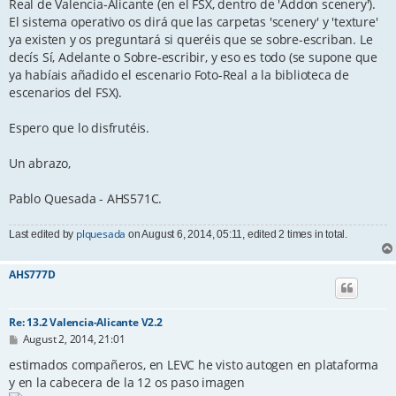
Real de Valencia-Alicante (en el FSX, dentro de 'Addon scenery').
El sistema operativo os dirá que las carpetas 'scenery' y 'texture'
ya existen y os preguntará si queréis que se sobre-escriban. Le
decís Sí, Adelante o Sobre-escribir, y eso es todo (se supone que
ya habíais añadido el escenario Foto-Real a la biblioteca de
escenarios del FSX).
Espero que lo disfrutéis.
Un abrazo,
Pablo Quesada - AHS571C.
plquesada
Last edited by
on August 6, 2014, 05:11, edited 2 times in total.
AHS777D
Re: 13.2 Valencia-Alicante V2.2
P
August 2, 2014, 21:01
o
s
estimados compañeros, en LEVC he visto autogen en plataforma
t
y en la cabecera de la 12 os paso imagen