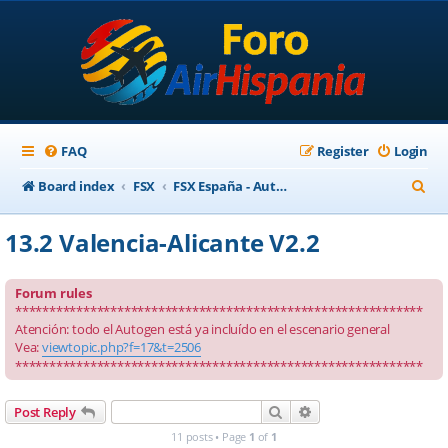
FAQ
Register
Login
S
Board index
FSX
FSX España - Autogen para escenarios ortofotográficos
e
13.2 Valencia-Alicante V2.2
a
r
Forum rules
c
************************************************************
Atención: todo el Autogen está ya incluído en el escenario general
h
Vea:
viewtopic.php?f=17&t=2506
************************************************************
Search
Advanced search
Post Reply
11 posts • Page
1
of
1