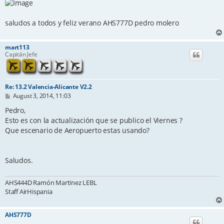
saludos a todos y feliz verano AHS777D pedro molero
mart113
Capitán Jefe
Re: 13.2 Valencia-Alicante V2.2
P
August 3, 2014, 11:03
o
s
Pedro,
t
Esto es con la actualización que se publico el Viernes ?
Que escenario de Aeropuerto estas usando?
Saludos.
AHS444D Ramón Martinez LEBL
Staff AirHispania
AHS777D