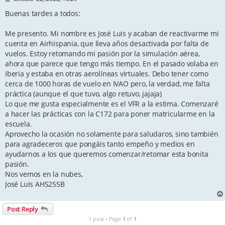
o
s
Buenas tardes a todos:
t
Me presento. Mi nombre es José Luis y acaban de reactivarme mi
cuenta en Airhispania, que lleva años desactivada por falta de
vuelos. Estoy retomando mi pasión por la simulación aérea,
ahora que parece que tengo más tiempo. En el pasado volaba en
Iberia y estaba en otras aerolíneas virtuales. Debo tener como
cerca de 1000 horas de vuelo en IVAO pero, la verdad, me falta
práctica (aunque el que tuvo, algo retuvo, jajaja)
Lo que me gusta especialmente es el VFR a la estima. Comenzaré
a hacer las prácticas con la C172 para poner matricularme en la
escuela.
Aprovecho la ocasión no solamente para saludaros, sino también
para agradeceros que pongáis tanto empeño y medios en
ayudarnos a los que queremos comenzar/retomar esta bonita
pasión.
Nos vemos en la nubes,
José Luis AHS255B
Post Reply
1 post • Page
1
of
1