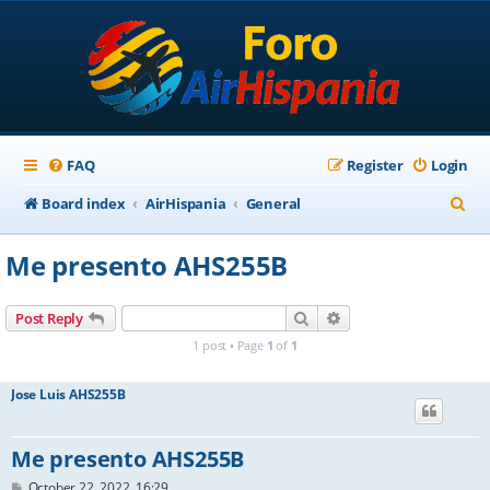
FAQ
Register
Login
S
Board index
AirHispania
General
e
Me presento AHS255B
a
r
Search
Advanced search
Post Reply
c
1 post • Page
1
of
1
h
Jose Luis AHS255B
Me presento AHS255B
P
October 22, 2022, 16:29