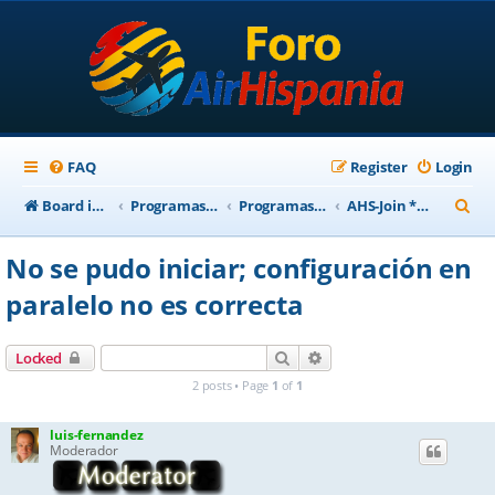
FAQ
Register
Login
S
Board index
Programas Base AirHispania
Programas Obsoletos
AHS-Join *** Obsoleto ***
e
No se pudo iniciar; configuración en
a
paralelo no es correcta
r
c
Search
Advanced search
Locked
h
2 posts • Page
1
of
1
luis-fernandez
Moderador