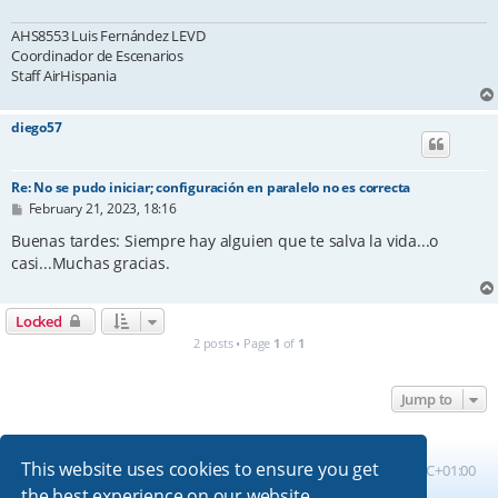
AHS8553 Luis Fernández LEVD
Coordinador de Escenarios
Staff AirHispania
diego57
Re: No se pudo iniciar; configuración en paralelo no es correcta
P
February 21, 2023, 18:16
o
s
Buenas tardes: Siempre hay alguien que te salva la vida...o
t
casi...Muchas gracias.
Locked
2 posts • Page
1
of
1
Jump to
This website uses cookies to ensure you get
Board index
All times are
UTC+01:00
the best experience on our website.