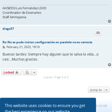
AHS8553 Luis Fernández LEVD
Coordinador de Escenarios
Staff AirHispania
diego57
Re: No se pudo iniciar; configuración en paralelo no es correcta
P
February 21, 2023, 18:16
o
s
Buenas tardes: Siempre hay alguien que te salva la vida...o
t
casi...Muchas gracias.
Locked
2 posts • Page
1
of
1
Jump to
This website uses cookies to ensure you get
Board index
All times are
UTC+01:00
the best experience on our website.