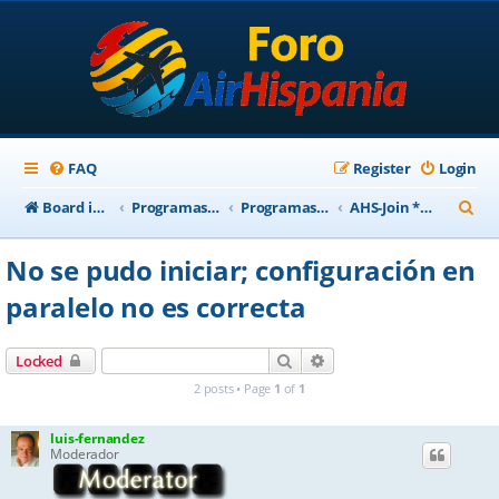
FAQ
Register
Login
S
Board index
Programas Base AirHispania
Programas Obsoletos
AHS-Join *** Obsoleto ***
e
No se pudo iniciar; configuración en
a
paralelo no es correcta
r
c
Search
Advanced search
Locked
h
2 posts • Page
1
of
1
luis-fernandez
Moderador