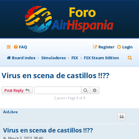
FAQ
Register
Login
S
Board index
Simuladores
FSX
FSX Steam Edition
e
Virus en scena de castillos !!??
a
r
Search
Advanced search
Post Reply
c
2 posts • Page
1
of
1
h
AirLibre
Virus en scena de castillos !!??
P
March 3, 2023, 08:46