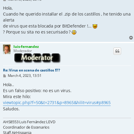
o
s
Hola,
t
Cuando he querido installar el .zip de los castillos , he tenido una
alerta
de virus que esta blocada por BitDefender !...
? Porque su sita no es securisado ?
luis-fernandez
Moderador
Re: Virus en scena de castillos !!??
P
March 4, 2023, 13:51
o
s
Hola..
t
Es un falso positivo: no es un virus.
Mira este hilo:
viewtopic.php?f=50&t=2731&p=8965&hilit=virus#p8965
Saludos.
AHS8553 Luis Fernández LEVD
Coordinador de Escenarios
Staff AirHispania