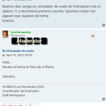
o
s
Buenos dias ,tengo un simulador de vuelo de helicoptero con el
t
xplane 11 y necesitaria ponerlo a punto. Quisiera contar con
alguien que supiese del tema.
Gracias.
luis-fernandez
Moderador
Re: Simulador de vuelo
P
April 16, 2023, 09:03
o
s
Hola..
t
Muevo el tema al Foro de X-Plane.
Saludos.
AHS8553 Luis Fernández LEVD
Coordinador de Escenarios
Staff AirHispania