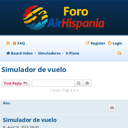
FAQ
Register
Login
S
Board index
Simuladores
X-Plane
e
Simulador de vuelo
a
r
Search
Advanced search
Post Reply
c
2 posts • Page
1
of
1
h
Amc
Simulador de vuelo
P
April 16, 2023, 09:00