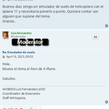
o
s
Buenos dias ,tengo un simulador de vuelo de helicoptero con el
t
xplane 11 y necesitaria ponerlo a punto. Quisiera contar con
alguien que supiese del tema.
Gracias.
luis-fernandez
Moderador
Re: Simulador de vuelo
P
April 16, 2023, 09:03
o
s
Hola..
t
Muevo el tema al Foro de X-Plane.
Saludos.
AHS8553 Luis Fernández LEVD
Coordinador de Escenarios
Staff AirHispania