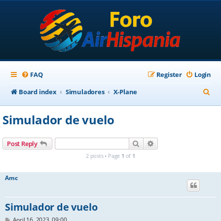
FAQ
Register
Login
S
Board index
Simuladores
X-Plane
e
Simulador de vuelo
a
r
Search
Advanced search
Post Reply
c
2 posts • Page
1
of
1
h
Amc
Simulador de vuelo
P
April 16, 2023, 09:00