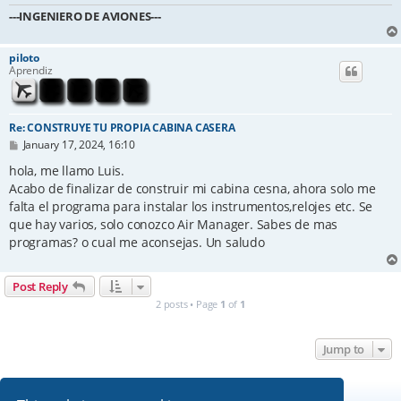
---INGENIERO DE AVIONES---
piloto
Aprendiz
Re: CONSTRUYE TU PROPIA CABINA CASERA
P
January 17, 2024, 16:10
o
s
hola, me llamo Luis.
t
Acabo de finalizar de construir mi cabina cesna, ahora solo me
falta el programa para instalar los instrumentos,relojes etc. Se
que hay varios, solo conozco Air Manager. Sabes de mas
programas? o cual me aconsejas. Un saludo
Post Reply
2 posts • Page
1
of
1
Jump to