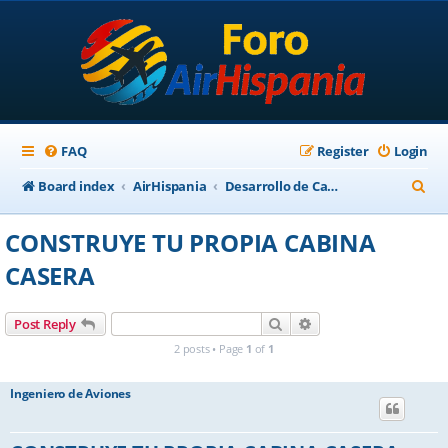
FAQ
Register
Login
S
Board index
AirHispania
Desarrollo de Cabinas y Paneles
e
CONSTRUYE TU PROPIA CABINA
a
CASERA
r
c
Search
Advanced search
Post Reply
h
2 posts • Page
1
of
1
Ingeniero de Aviones