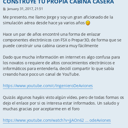
CONSTRUYE TU PROPIA CABINA CASERA
P
January 31, 2017, 21:51
o
s
Me presento, me llamo Jorge y soy un gran aficionado de la
t
simulación aérea desde hace ya varios años
Hace un par de años encontré una forma de enlazar
componentes electrónicos con FSX o Prepar3D, de forma que se
puede construir una cabina casera muy fácilmente
Dado que mucha información en internet es algo confusa para
los novatos o requiere de altos conocimientos electrónicos e
informáticos para entenderla, decidí compartir lo que sabía
creando hace poco un canal de YouTube.
https://www.youtube.com/c/IngenieroDeAviones
Quizás algunos hayáis visto algún vídeo, pero de todas formas os
dejo el enlace por si os interesa estar informados. Un saludo y
muchas gracias por aceptarme en el foro
https://www.youtube.com/watch?v=jjAOn62 ... odeAviones