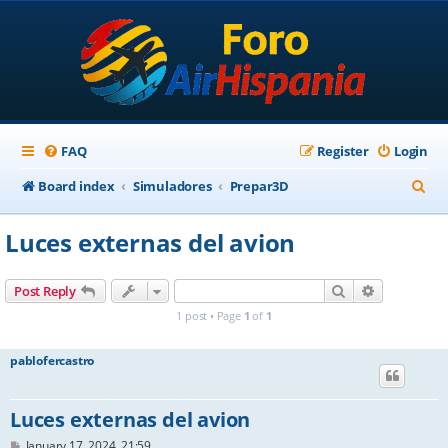
FAQ
Register
Login
S
Board index
Simuladores
Prepar3D
e
Luces externas del avion
a
r
Search
Advanced s
Post Reply
c
1 post • Page
1
of
1
h
pablofercastro
Luces externas del avion
P
January 17, 2024, 21:59