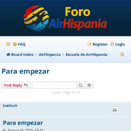
FAQ
Register
Login
S
Board index
AirHispania
Escuela de AirHispania
e
Para empezar
a
r
Search
Advanced search
Post Reply
c
1 post • Page
1
of
1
h
Jcalduch
Para empezar
P
August 18, 2025, 16:13