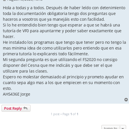
o
s
Hola a todas y a todos. Después de haber leído con detenimiento
t
toda la documentación obligatoria tengo dos preguntas que
haceros a vosotros que ya manejáis esto con facilidad.
Si lo he entendido bien tengo que esperar a que se habrá una
tutoría de VF0 para apuntarme y poder saber exactamente que
hacer.
He instalado los programas que tengo que tener pero no tengo la
mas minima idea de como utilizarlos pero entiendo que en esa
primera tutoría lo explicareis todo fácilmente.
Mi segunda pregunta es que utilizando el FS2020 no consigo
disponer del Cesna que me indicáis y que debe ser el que
utilizare para las clases.
Espero no molestar demasiado al principio y prometo ayudar en
cuanto sepa algo mas a los que empiecen en su momento con
esto.
AHS436E Jorge
Post Reply
1 post • Page
1
of
1
Jump to