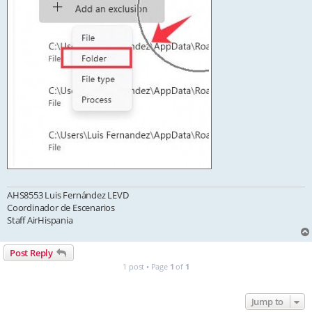
AHS8553 Luis Fernández LEVD
Coordinador de Escenarios
Staff AirHispania
Post Reply
1 post • Page
1
of
1
Jump to