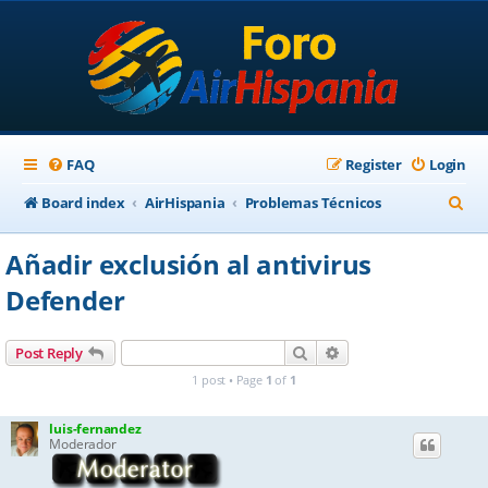
FAQ
Register
Login
S
Board index
AirHispania
Problemas Técnicos
e
Añadir exclusión al antivirus
a
Defender
r
c
Search
Advanced search
Post Reply
h
1 post • Page
1
of
1
luis-fernandez
Moderador