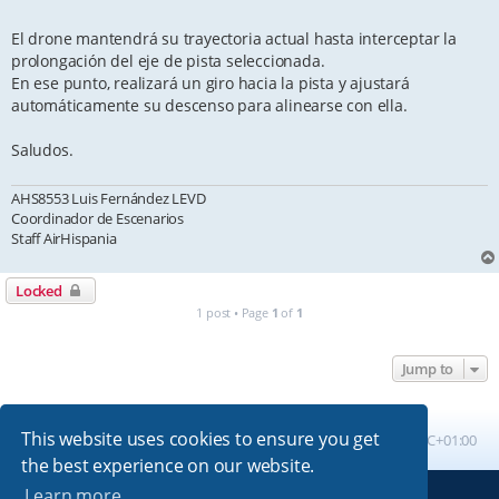
El drone mantendrá su trayectoria actual hasta interceptar la
prolongación del eje de pista seleccionada.
En ese punto, realizará un giro hacia la pista y ajustará
automáticamente su descenso para alinearse con ella.
Saludos.
AHS8553 Luis Fernández LEVD
Coordinador de Escenarios
Staff AirHispania
Locked
1 post • Page
1
of
1
Jump to
This website uses cookies to ensure you get
Board index
All times are
UTC+01:00
the best experience on our website.
Learn more