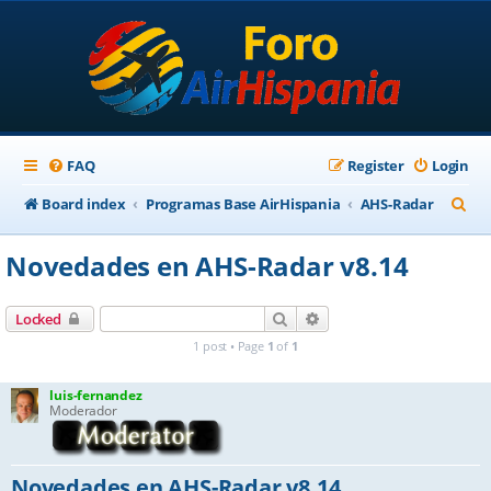
FAQ
Register
Login
S
Board index
Programas Base AirHispania
AHS-Radar
e
Novedades en AHS-Radar v8.14
a
r
Search
Advanced search
Locked
c
1 post • Page
1
of
1
h
luis-fernandez
Moderador
Novedades en AHS-Radar v8.14