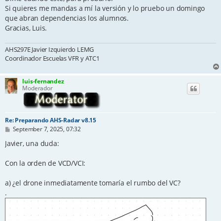
Si quieres me mandas a mí la versión y lo pruebo un domingo
que abran dependencias los alumnos.
Gracias, Luis.
AHS297E Javier Izquierdo LEMG
Coordinador Escuelas VFR y ATC1
luis-fernandez
Moderador
Re: Preparando AHS-Radar v8.15
P
September 7, 2025, 07:32
o
s
Javier, una duda:
t
Con la orden de VCD/VCI:
a) ¿el drone inmediatamente tomaría el rumbo del VC?
.