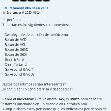
Re: Preparando AHS-Radar v8.15
P
September 6, 2025, 09:24
o
s
Sí, perfecto.
t
Tendríamos los siguientes componentes:
- Desplegable de elección de aeródromo
- Botón de VCD
- Botón de VCI
- Botón de 360D
- Botón de 360I
- Base & Final
- Clear To Land
- Go Around & VCI?
- Go Around & VCD?
¿Estos dos últimos serían interesantes?
¿o con Clear To Land aterriza y desaparece?
Sobre el indicativo
: DRN (o ahora UAV) lo utilizo para saber si
estamos pinchando en un drone o en un tráfico real.
Aunque ahora estoy pensando que los indicativos por debajo de