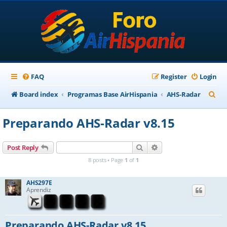
FAQ
Register
Login
S
Board index
Programas Base AirHispania
AHS-Radar
e
Preparando AHS-Radar v8.15
a
r
Search
Advanced search
Post Reply
c
8 posts • Page
1
of
1
h
AHS297E
Aprendiz
Preparando AHS-Radar v8.15