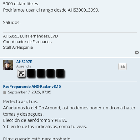
5000 están libres.
Podríamos usar el rango desde AHS3000..3999.
Saludos.
AHS8553 Luis Fernández LEVD
Coordinador de Escenarios
Staff AirHispania
AHS297E
Aprendiz
Re: Preparando AHS-Radar v8.15
P
September 7, 2025, 07:05
o
s
Perfecto así, Luis.
t
Añadamos lo del Go Around, así podemos poner un dron a hacer
tomas y despegues.
Elección de aeródromo Y PISTA.
Y bien lo de los indicativos, como tu veas.
Dime cuando esté, para probarlo.