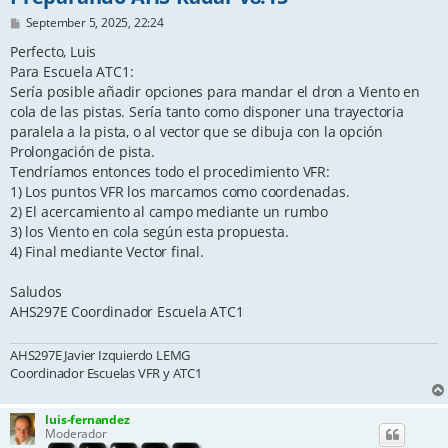
P
September 5, 2025, 22:24
o
s
Perfecto, Luis
t
Para Escuela ATC1:
Sería posible añadir opciones para mandar el dron a Viento en
cola de las pistas. Sería tanto como disponer una trayectoria
paralela a la pista, o al vector que se dibuja con la opción
Prolongación de pista.
Tendríamos entonces todo el procedimiento VFR:
1) Los puntos VFR los marcamos como coordenadas.
2) El acercamiento al campo mediante un rumbo
3) los Viento en cola según esta propuesta.
4) Final mediante Vector final.
Saludos
AHS297E Coordinador Escuela ATC1
AHS297E Javier Izquierdo LEMG
Coordinador Escuelas VFR y ATC1
luis-fernandez
Moderador