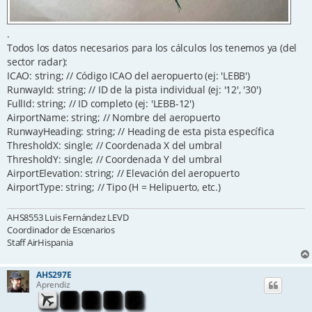
.
Todos los datos necesarios para los cálculos los tenemos ya (del
sector radar):
ICAO: string; // Código ICAO del aeropuerto (ej: 'LEBB')
RunwayId: string; // ID de la pista individual (ej: '12', '30')
FullId: string; // ID completo (ej: 'LEBB-12')
AirportName: string; // Nombre del aeropuerto
RunwayHeading: string; // Heading de esta pista específica
ThresholdX: single; // Coordenada X del umbral
ThresholdY: single; // Coordenada Y del umbral
AirportElevation: string; // Elevación del aeropuerto
AirportType: string; // Tipo (H = Helipuerto, etc.)
AHS8553 Luis Fernández LEVD
Coordinador de Escenarios
Staff AirHispania
AHS297E
Aprendiz