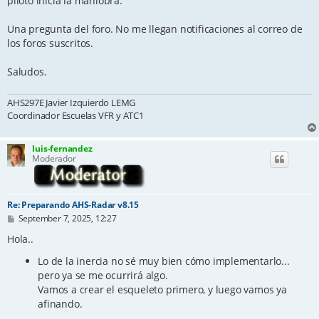
piloto inicia la maniobra.
Una pregunta del foro. No me llegan notificaciones al correo de
los foros suscritos.
Saludos.
AHS297E Javier Izquierdo LEMG
Coordinador Escuelas VFR y ATC1
luis-fernandez
Moderador
Re: Preparando AHS-Radar v8.15
P
September 7, 2025, 12:27
o
s
Hola..
t
Lo de la inercia no sé muy bien cómo implementarlo...
pero ya se me ocurrirá algo.
Vamos a crear el esqueleto primero, y luego vamos ya
afinando.