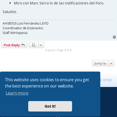
Miro con Marc Serra lo de las notificaciones del Foro.
Saludos.
AHS8553 Luis Fernández LEVD
Coordinador de Escenarios
Staff AirHispania
Post Reply
8 posts • Page
1
of
1
Jump to
This website uses cookies to ensure you get
Board index
All times are
UTC+01:00
the best experience on our website.
Learn more
Powered by
phpBB
® Forum Software © phpBB Limited
Absolution style by
Premium phpBB Styles
Got it!
Privacy
|
Terms