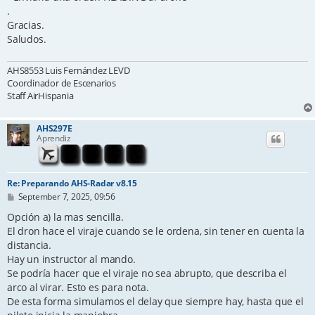
.
Gracias.
Saludos.
AHS8553 Luis Fernández LEVD
Coordinador de Escenarios
Staff AirHispania
AHS297E
Aprendiz
Re: Preparando AHS-Radar v8.15
P
September 7, 2025, 09:56
o
s
Opción a) la mas sencilla.
t
El dron hace el viraje cuando se le ordena, sin tener en cuenta la
distancia.
Hay un instructor al mando.
Se podría hacer que el viraje no sea abrupto, que describa el
arco al virar. Esto es para nota.
De esta forma simulamos el delay que siempre hay, hasta que el