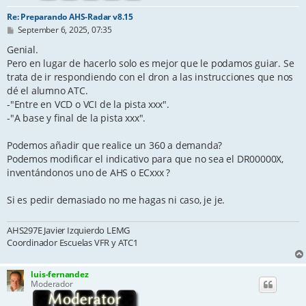
Re: Preparando AHS-Radar v8.15
P
September 6, 2025, 07:35
o
s
Genial.
t
Pero en lugar de hacerlo solo es mejor que le podamos guiar. Se
trata de ir respondiendo con el dron a las instrucciones que nos
dé el alumno ATC.
-"Entre en VCD o VCI de la pista xxx".
-"A base y final de la pista xxx".
Podemos añadir que realice un 360 a demanda?
Podemos modificar el indicativo para que no sea el DR00000X,
inventándonos uno de AHS o ECxxx ?
Si es pedir demasiado no me hagas ni caso, je je.
AHS297E Javier Izquierdo LEMG
Coordinador Escuelas VFR y ATC1
luis-fernandez
Moderador