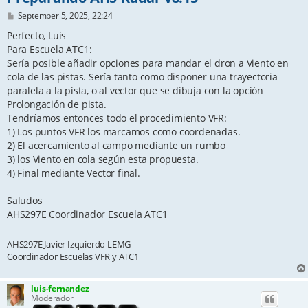
P
September 5, 2025, 22:24
o
s
Perfecto, Luis
t
Para Escuela ATC1:
Sería posible añadir opciones para mandar el dron a Viento en
cola de las pistas. Sería tanto como disponer una trayectoria
paralela a la pista, o al vector que se dibuja con la opción
Prolongación de pista.
Tendríamos entonces todo el procedimiento VFR:
1) Los puntos VFR los marcamos como coordenadas.
2) El acercamiento al campo mediante un rumbo
3) los Viento en cola según esta propuesta.
4) Final mediante Vector final.
Saludos
AHS297E Coordinador Escuela ATC1
AHS297E Javier Izquierdo LEMG
Coordinador Escuelas VFR y ATC1
luis-fernandez
Moderador