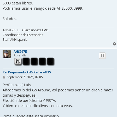
5000 están libres.
Podríamos usar el rango desde AHS3000..3999.
Saludos.
AHS8553 Luis Fernández LEVD
Coordinador de Escenarios
Staff AirHispania
AHS297E
Aprendiz
Re: Preparando AHS-Radar v8.15
P
September 7, 2025, 07:05
o
s
Perfecto así, Luis.
t
Añadamos lo del Go Around, así podemos poner un dron a hacer
tomas y despegues.
Elección de aeródromo Y PISTA.
Y bien lo de los indicativos, como tu veas.
Dime cuando esté, para probarlo.