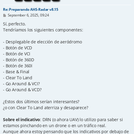
Re: Preparando AHS-Radar v8.15
P
September 6, 2025, 09:24
o
s
Sí, perfecto.
t
Tendríamos los siguientes componentes:
- Desplegable de elección de aeródromo
- Botón de VCD
- Botón de VCI
- Botón de 360D
- Botón de 360I
- Base & Final
- Clear To Land
- Go Around & VCI?
- Go Around & VCD?
¿Estos dos últimos serían interesantes?
¿o con Clear To Land aterriza y desaparece?
Sobre el indicativo
: DRN (o ahora UAV) lo utilizo para saber si
estamos pinchando en un drone o en un tráfico real.
Aunque ahora estoy pensando que los indicativos por debajo de