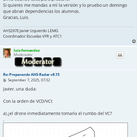
Si quieres me mandas a mí la versión y lo pruebo un domingo
que abran dependencias los alumnos.
Gracias, Luis.
AHS297E Javier Izquierdo LEMG
Coordinador Escuelas VFR y ATC1
luis-fernandez
Moderador
Re: Preparando AHS-Radar v8.15
P
September 7, 2025, 07:32
o
s
Javier, una duda:
t
Con la orden de VCD/VCI:
a) ¿el drone inmediatamente tomaría el rumbo del VC?
.