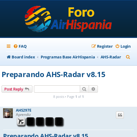
FAQ
Register
Login
S
Board index
Programas Base AirHispania
AHS-Radar
e
Preparando AHS-Radar v8.15
a
r
Search
Advanced search
Post Reply
c
8 posts • Page
1
of
1
h
AHS297E
Aprendiz
Preparando AHS-Radar v8.15