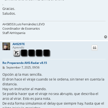
.
Gracias.
Saludos.
AHS8553 Luis Fernández LEVD
Coordinador de Escenarios
Staff AirHispania
AHS297E
Aprendiz
Re: Preparando AHS-Radar v8.15
P
September 7, 2025, 09:56
o
s
Opción a) la mas sencilla.
t
El dron hace el viraje cuando se le ordena, sin tener en cuenta la
distancia.
Hay un instructor al mando.
Se podría hacer que el viraje no sea abrupto, que describa el
arco al virar. Esto es para nota.
De esta forma simulamos el delay que siempre hay, hasta que el