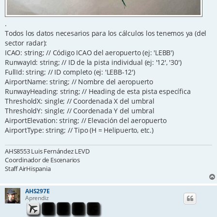
.
Todos los datos necesarios para los cálculos los tenemos ya (del
sector radar):
ICAO: string; // Código ICAO del aeropuerto (ej: 'LEBB')
RunwayId: string; // ID de la pista individual (ej: '12', '30')
FullId: string; // ID completo (ej: 'LEBB-12')
AirportName: string; // Nombre del aeropuerto
RunwayHeading: string; // Heading de esta pista específica
ThresholdX: single; // Coordenada X del umbral
ThresholdY: single; // Coordenada Y del umbral
AirportElevation: string; // Elevación del aeropuerto
AirportType: string; // Tipo (H = Helipuerto, etc.)
AHS8553 Luis Fernández LEVD
Coordinador de Escenarios
Staff AirHispania
AHS297E
Aprendiz