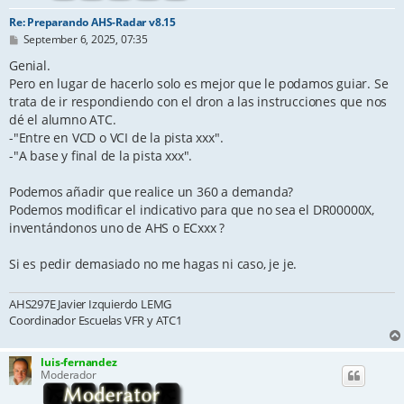
Re: Preparando AHS-Radar v8.15
P
September 6, 2025, 07:35
o
s
Genial.
t
Pero en lugar de hacerlo solo es mejor que le podamos guiar. Se
trata de ir respondiendo con el dron a las instrucciones que nos
dé el alumno ATC.
-"Entre en VCD o VCI de la pista xxx".
-"A base y final de la pista xxx".
Podemos añadir que realice un 360 a demanda?
Podemos modificar el indicativo para que no sea el DR00000X,
inventándonos uno de AHS o ECxxx ?
Si es pedir demasiado no me hagas ni caso, je je.
AHS297E Javier Izquierdo LEMG
Coordinador Escuelas VFR y ATC1
luis-fernandez
Moderador