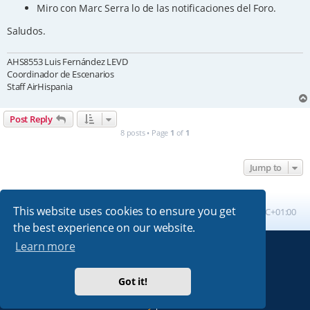
Miro con Marc Serra lo de las notificaciones del Foro.
Saludos.
AHS8553 Luis Fernández LEVD
Coordinador de Escenarios
Staff AirHispania
Post Reply
8 posts • Page
1
of
1
Jump to
This website uses cookies to ensure you get
Board index
All times are
UTC+01:00
the best experience on our website.
Learn more
Powered by
phpBB
® Forum Software © phpBB Limited
Absolution style by
Premium phpBB Styles
Got it!
Privacy
|
Terms