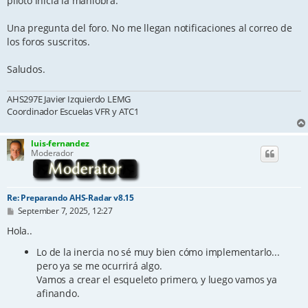
piloto inicia la maniobra.
Una pregunta del foro. No me llegan notificaciones al correo de
los foros suscritos.
Saludos.
AHS297E Javier Izquierdo LEMG
Coordinador Escuelas VFR y ATC1
luis-fernandez
Moderador
Re: Preparando AHS-Radar v8.15
P
September 7, 2025, 12:27
o
s
Hola..
t
Lo de la inercia no sé muy bien cómo implementarlo...
pero ya se me ocurrirá algo.
Vamos a crear el esqueleto primero, y luego vamos ya
afinando.