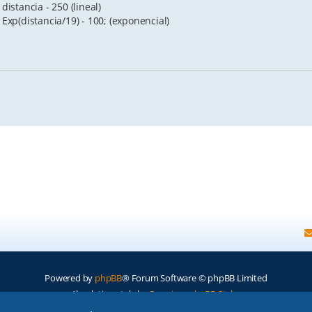
distancia - 250 (lineal)
 Exp(distancia/19) - 100; (exponencial)
Powered by
phpBB
® Forum Software © phpBB Limited
Absolution style by
Premium phpBB Styles