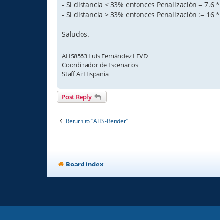
- Si distancia < 33% entonces Penalización = 7.6 * 
- Si distancia > 33% entonces Penalización := 16 *
Saludos.
AHS8553 Luis Fernández LEVD
Coordinador de Escenarios
Staff AirHispania
Post Reply
Return to “AHS-Bender”
Board index