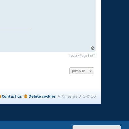
T
o
1 post • Page
1
of
1
p
Jump to
Contact us
Delete cookies
All times are
UTC+01:00