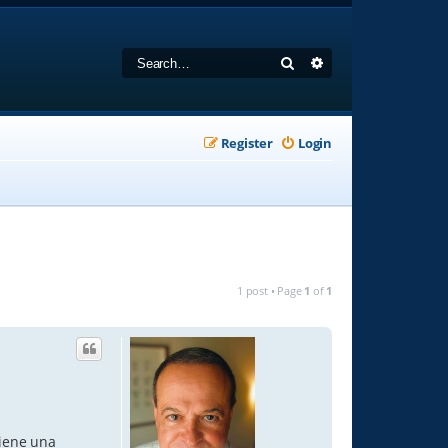
Search
Advanced search
Register
Login
1 post • Page
1
of
1
tiene una