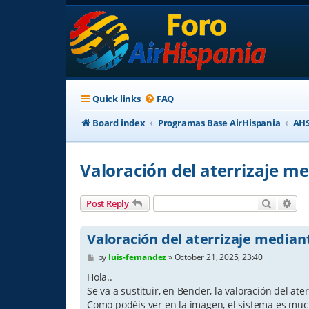
Quick links
FAQ
Board index
Programas Base AirHispania
AHS
Valoración del aterrizaje m
Search
Adv
Post Reply
Valoración del aterrizaje median
P
by
luis-fernandez
»
October 21, 2025, 23:40
o
s
Hola..
t
Se va a sustituir, en Bender, la valoración del ate
Como podéis ver en la imagen, el sistema es muc