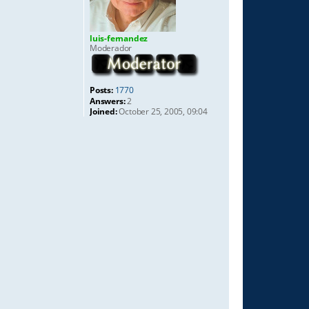
luis-fernandez
Moderador
Posts:
1770
Answers:
2
Joined:
October 25, 2005, 09:04