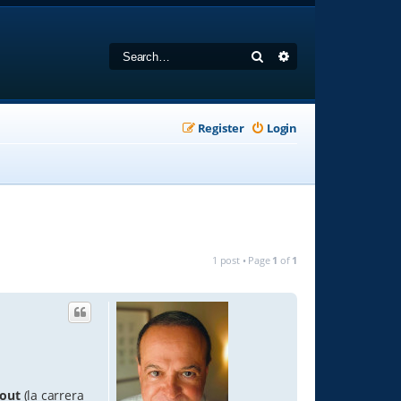
Search
Advanced search
Register
Login
1 post • Page
1
of
1
llout
(la carrera