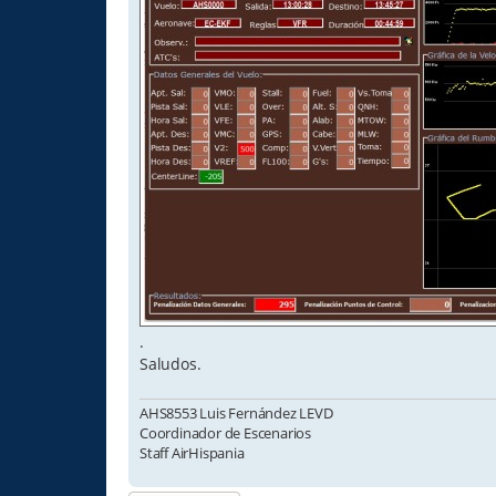
.
Saludos.
AHS8553 Luis Fernández LEVD
Coordinador de Escenarios
Staff AirHispania