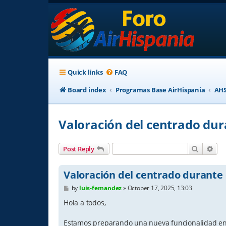
Quick links
FAQ
Board index
Programas Base AirHispania
AHS
Valoración del centrado dura
Search
Adv
Post Reply
Valoración del centrado durante 
P
by
luis-fernandez
»
October 17, 2025, 13:03
o
s
Hola a todos,
t
Estamos preparando una nueva funcionalidad en