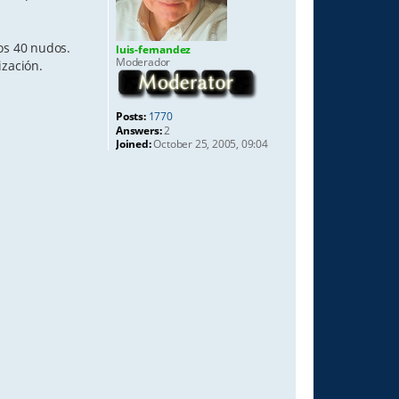
os 40 nudos.
luis-fernandez
Moderador
ización.
Posts:
1770
Answers:
2
Joined:
October 25, 2005, 09:04