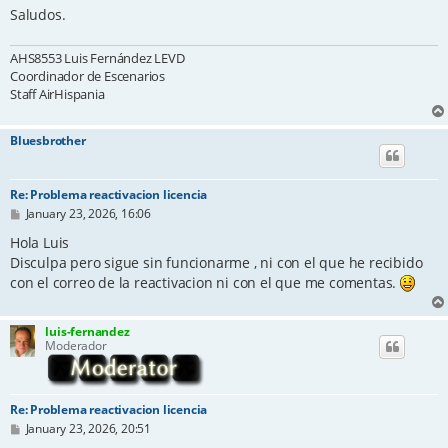
Saludos.
AHS8553 Luis Fernández LEVD
Coordinador de Escenarios
Staff AirHispania
Bluesbrother
Re: Problema reactivacion licencia
P
January 23, 2026, 16:06
o
s
Hola Luis
t
Disculpa pero sigue sin funcionarme , ni con el que he recibido
con el correo de la reactivacion ni con el que me comentas.
luis-fernandez
Moderador
Re: Problema reactivacion licencia
P
January 23, 2026, 20:51
o