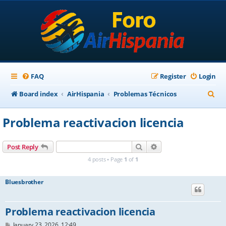
FAQ
Register
Login
S
Board index
AirHispania
Problemas Técnicos
e
Problema reactivacion licencia
a
r
Search
Advanced search
Post Reply
c
4 posts • Page
1
of
1
h
Bluesbrother
Problema reactivacion licencia
P
January 23, 2026, 12:49