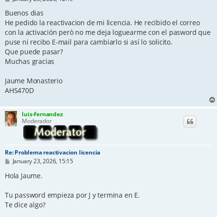
o
s
Buenos dias
t
He pedido la reactivacion de mi licencia. He recibido el correo
con la activación però no me deja loguearme con el pasword que
puse ni recibo E-mail para cambiarlo si así lo solicito.
Que puede pasar?
Muchas gracias
Jaume Monasterio
AHS470D
luis-fernandez
Moderador
Re: Problema reactivacion licencia
P
January 23, 2026, 15:15
o
s
Hola Jaume.
t
Tu password empieza por J y termina en E.
Te dice algo?