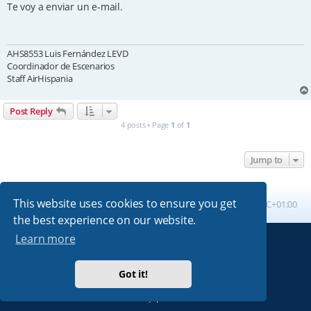
s
Te voy a enviar un e-mail.
t
AHS8553 Luis Fernández LEVD
Coordinador de Escenarios
Staff AirHispania
Post Reply
4 posts • Page
1
of
1
Jump to
This website uses cookies to ensure you get
Board index
All times are
UTC+01:00
the best experience on our website.
Learn more
Powered by
phpBB
® Forum Software © phpBB Limited
Absolution style by
Premium phpBB Styles
Got it!
Privacy
|
Terms