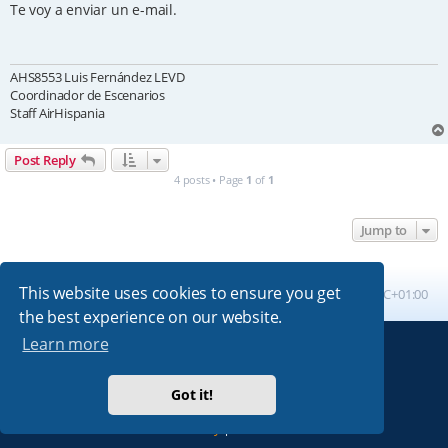
s
Te voy a enviar un e-mail.
t
AHS8553 Luis Fernández LEVD
Coordinador de Escenarios
Staff AirHispania
Post Reply
4 posts • Page
1
of
1
Jump to
This website uses cookies to ensure you get
Board index
All times are
UTC+01:00
the best experience on our website.
Learn more
Powered by
phpBB
® Forum Software © phpBB Limited
Absolution style by
Premium phpBB Styles
Got it!
Privacy
|
Terms