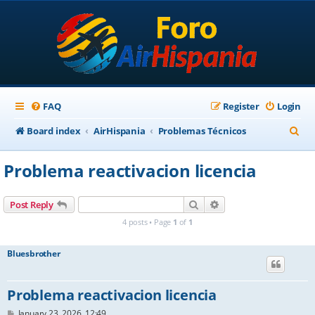
FAQ
Register
Login
S
Board index
AirHispania
Problemas Técnicos
e
Problema reactivacion licencia
a
r
Search
Advanced search
Post Reply
c
4 posts • Page
1
of
1
h
Bluesbrother
Problema reactivacion licencia
P
January 23, 2026, 12:49