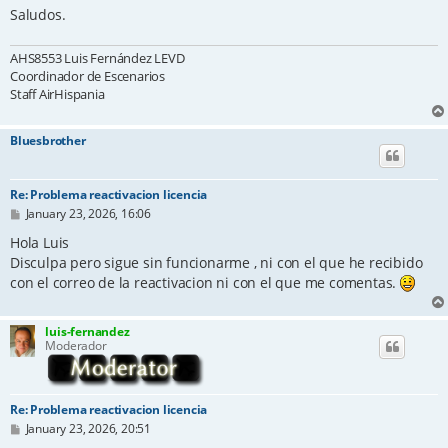
Saludos.
AHS8553 Luis Fernández LEVD
Coordinador de Escenarios
Staff AirHispania
Bluesbrother
Re: Problema reactivacion licencia
P
January 23, 2026, 16:06
o
s
Hola Luis
t
Disculpa pero sigue sin funcionarme , ni con el que he recibido
con el correo de la reactivacion ni con el que me comentas.
luis-fernandez
Moderador
Re: Problema reactivacion licencia
P
January 23, 2026, 20:51
o